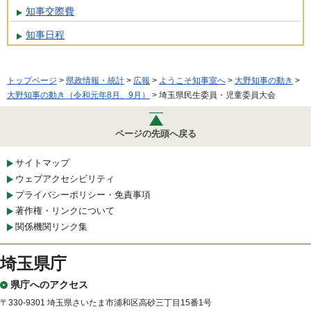
知事交際費
知事日程
トップページ
>
県政情報・統計
>
広報
>
ようこそ知事室へ
>
大野知事の動き
>
大野知事の動き（令和元年8月、9月）
> 埼玉県民生委員・児童委員大会
ページの先頭へ戻る
サイトマップ
ウェブアクセシビリティ
プライバシーポリシー・免責事項
著作権・リンクについて
関係機関リンク集
埼玉県庁
県庁へのアクセス
〒330-9301 埼玉県さいたま市浦和区高砂三丁目15番1号