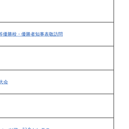
等優勝校・優勝者知事表敬訪問
大会