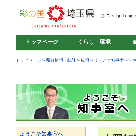
彩の国 埼玉県
Foreign Langu
トップページ
くらし・環境
トップページ
>
県政情報・統計
>
広報
>
ようこそ知事室へ
>
ようこそ知事室へ