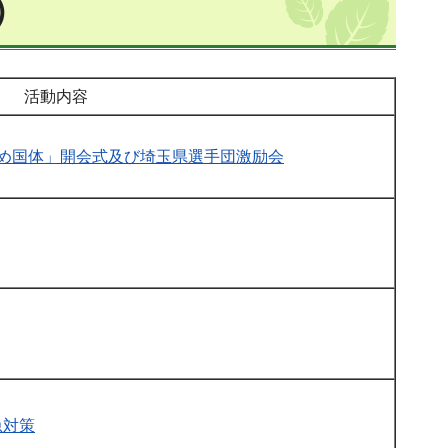
）
活動内容
ゆめ国体」開会式及び埼玉県選手団激励会
急対策