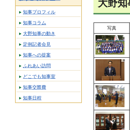
大野知
知事プロフィル
知事コラム
写真
大野知事の動き
定例記者会見
知事への提案
ふれあい訪問
どこでも知事室
知事交際費
知事日程