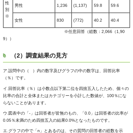
性
男性
1,236
(1,137)
59.8
59.6
別
※
女性
830
(772)
40.2
40.4
※任意回答（総数：2,066（1,90
9））
（2）調査結果の見方
ア.設問中の（ ）内の数字及びグラフの中の数字は、回答比率
（％）です。
イ.回答比率（％）は小数点以下第二位を四捨五入したため、個々の
比率の合計と全体またはカテゴリーを小計した数値が、100％にな
らないことがあります。
ウ.図表中の「-」は回答者が皆無のもの、「0.0」は回答者の比率が
0.05％未満のため四捨五入の結果0.0%となったものです。
エ.グラフの中で「n」とあるのは、その質問の回答者の総数を示