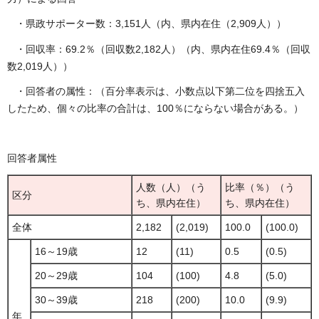
・県政サポーター数：3,151人（内、県内在住（2,909人））
・回収率：69.2％（回収数2,182人）（内、県内在住69.4％（回収
数2,019人））
・回答者の属性：（百分率表示は、小数点以下第二位を四捨五入
したため、個々の比率の合計は、100％にならない場合がある。）
回答者属性
人数（人）（う
比率（％）（う
区分
ち、県内在住）
ち、県内在住）
全体
2,182
(2,019)
100.0
(100.0)
16～19歳
12
(11)
0.5
(0.5)
20～29歳
104
(100)
4.8
(5.0)
30～39歳
218
(200)
10.0
(9.9)
年