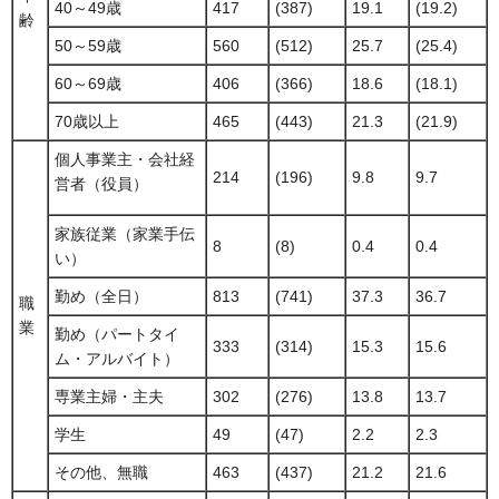
40～49歳
417
(387)
19.1
(19.2)
齢
50～59歳
560
(512)
25.7
(25.4)
60～69歳
406
(366)
18.6
(18.1)
70歳以上
465
(443)
21.3
(21.9)
個人事業主・会社経
214
(196)
9.8
9.7
営者（役員）
家族従業（家業手伝
8
(8)
0.4
0.4
い）
勤め（全日）
813
(741)
37.3
36.7
職
業
勤め（パートタイ
333
(314)
15.3
15.6
ム・アルバイト）
専業主婦・主夫
302
(276)
13.8
13.7
学生
49
(47)
2.2
2.3
その他、無職
463
(437)
21.2
21.6