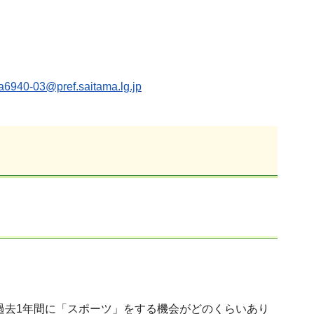
a6940-03@pref.saitama.lg.jp
過去1年間に「スポーツ」をする機会がどのくらいあり