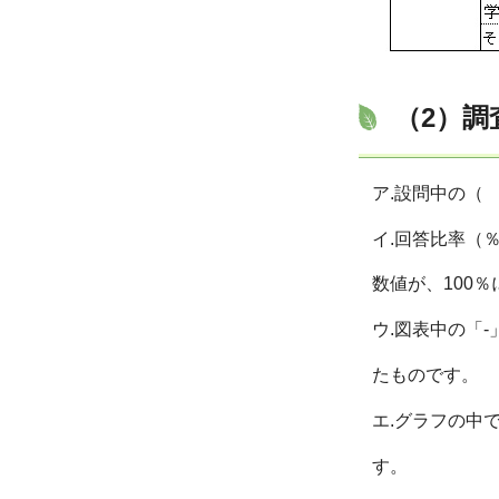
（2）調
ア.設問中の（
イ.回答比率（
数値が、100％
ウ.図表中の「-
たものです。
エ.グラフの中で
す。