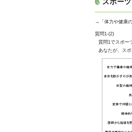
スポーツ
→「体力や健康の維
質問1-(2)
質問1でスポー
あなたが、スポ