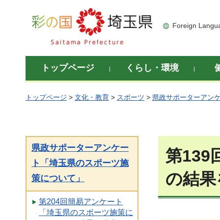
彩の国 埼玉県
Foreign Langu
トップページ
くらし・環境
トップページ
>
文化・教育
>
スポーツ
>
県政サポーターアン
県政サポーターアンケー
第13
ト「埼玉県のスポーツ施
の結果
策について」
第204回簡易アンケート
「埼玉県のスポーツ施策に