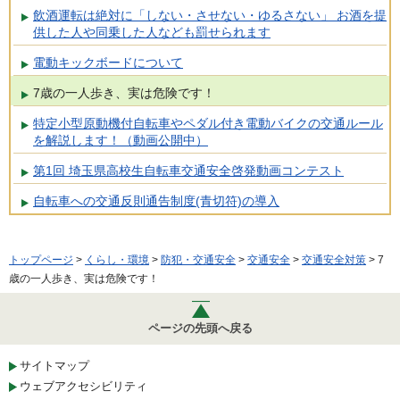
飲酒運転は絶対に「しない・させない・ゆるさない」 お酒を提
供した人や同乗した人なども罰せられます
電動キックボードについて
7歳の一人歩き、実は危険です！
特定小型原動機付自転車やペダル付き電動バイクの交通ルール
を解説します！（動画公開中）
第1回 埼玉県高校生自転車交通安全啓発動画コンテスト
自転車への交通反則通告制度(青切符)の導入
トップページ
>
くらし・環境
>
防犯・交通安全
>
交通安全
>
交通安全対策
> 7
歳の一人歩き、実は危険です！
ページの先頭へ戻る
サイトマップ
ウェブアクセシビリティ