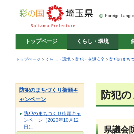
彩の国 埼玉県
Foreign Langu
トップページ
くらし・環境
トップページ
>
くらし・環境
>
防犯・交通安全
>
防犯のまち
防犯のまちづくり街頭キ
防犯の
ャンペーン
防犯のまちづくり街頭キャ
ンペーン（2020年10月12
日）
県議会