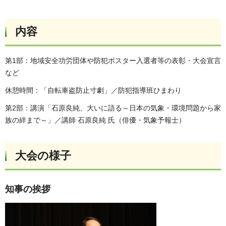
内容
第1部：地域安全功労団体や防犯ポスター入選者等の表彰・大会宣言
など
休憩時間：「自転車盗防止寸劇」／防犯指導班ひまわり
第2部：講演「石原良純、大いに語る～日本の気象・環境問題から家
族の絆まで～」／講師 石原良純 氏（俳優・気象予報士）
大会の様子
知事の挨拶