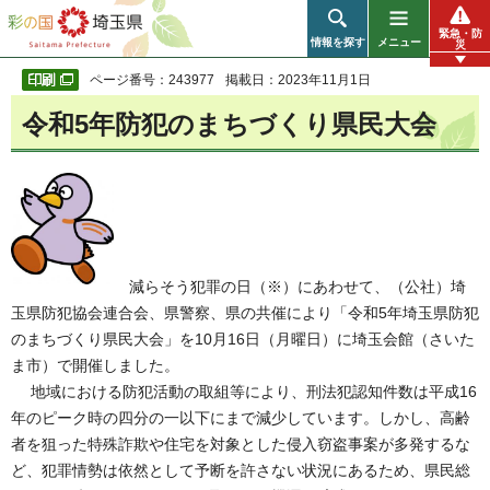
彩の国 埼玉県
緊急・防
情報を探す
メニュー
災
ページ番号：243977
掲載日：2023年11月1日
令和5年防犯のまちづくり県民大会
減らそう犯罪の日（※）にあわせて、（公社）埼
玉県防犯協会連合会、県警察、県の共催により「令和5年埼玉県防犯
のまちづくり県民大会」を10月16日（月曜日）に埼玉会館（さいた
ま市）で開催しました。
地域における防犯活動の取組等により、刑法犯認知件数は平成16
年のピーク時の四分の一以下にまで減少しています。しかし、高齢
者を狙った特殊詐欺や住宅を対象とした侵入窃盗事案が多発するな
ど、犯罪情勢は依然として予断を許さない状況にあるため、県民総