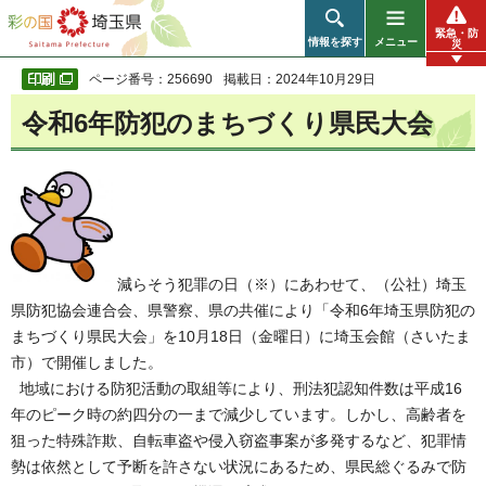
彩の国 埼玉県
緊急・防
情報を探す
メニュー
災
ページ番号：256690
掲載日：2024年10月29日
令和6年防犯のまちづくり県民大会
減らそう犯罪の日（※）にあわせて、（公社）埼玉
県防犯協会連合会、県警察、県の共催により「令和6年埼玉県防犯の
まちづくり県民大会」を10月18日（金曜日）に埼玉会館（さいたま
市）で開催しました。
地域における防犯活動の取組等により、刑法犯認知件数は平成16
年のピーク時の約四分の一まで減少しています。しかし、高齢者を
狙った特殊詐欺、自転車盗や侵入窃盗事案が多発するなど、犯罪情
勢は依然として予断を許さない状況にあるため、県民総ぐるみで防