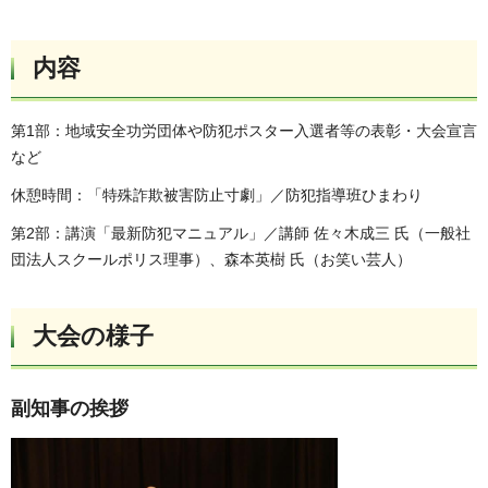
内容
第1部：地域安全功労団体や防犯ポスター入選者等の表彰・大会宣言
など
休憩時間：「特殊詐欺被害防止寸劇」／防犯指導班ひまわり
第2部：講演「最新防犯マニュアル」／講師 佐々木成三 氏（一般社
団法人スクールポリス理事）、森本英樹 氏（お笑い芸人）
大会の様子
副知事の挨拶