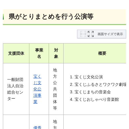
県がとりまとめを行う公演等
画面サイズで表示
事業
対
支援団体
概要
名
象
地
宝く
方
宝くじ文化公演
一般財団
じ文
公
宝くじふるさとワクワク劇場
法人自治
化公
共
宝くじまちの音楽会
総合セン
演事
団
ター
宝くじおしゃべり音楽館
業
体
等
地
優秀
方