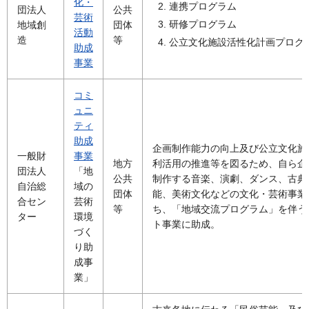
化・
連携プログラム
団法人
公共
芸術
研修プログラム
地域創
団体
活動
造
等
公立文化施設活性化計画プログ
助成
事業
コミ
ュニ
ティ
助成
企画制作能力の向上及び公立文化施
一般財
事業
地方
利活用の推進等を図るため、自ら企
団法人
「地
公共
制作する音楽、演劇、ダンス、古典
自治総
域の
団体
能、美術文化などの文化・芸術事業
合セン
芸術
等
ち、「地域交流プログラム」を伴う
ター
環境
ト事業に助成。
づく
り助
成事
業」