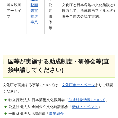
国立映画
映画
公
文化庁と日本各地の文化施設と連
アーカイ
鑑賞
共
協力して、所蔵映画フィルムの巡
ブ
推進
団
映を全国の会場で実施。
事業
体
等
国等が実施する助成制度・研修会等(直
接申請してください)
文化庁が実施する事業については、
文化庁ホームページ
よりご確認
ください。
独立行政法人 日本芸術文化振興会「
助成対象活動について
」
公益社団法人 全国公立文化施設協会「
研修・イベント
」
一般財団法人地域創造「
事業紹介
」