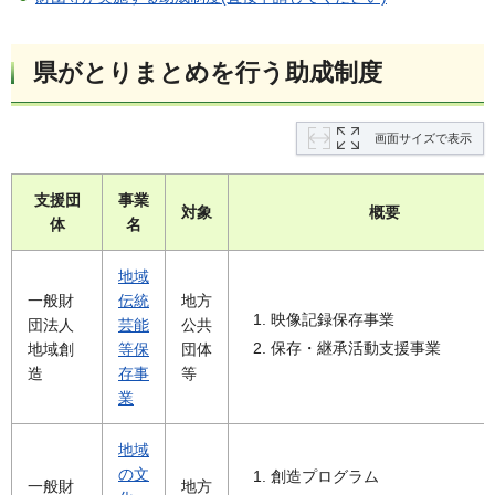
県がとりまとめを行う助成制度
画面サイズで表示
支援団
事業
対象
概要
体
名
地域
一般財
伝統
地方
映像記録保存事業
団法人
芸能
公共
保存・継承活動支援事業
地域創
等保
団体
造
存事
等
業
地域
の文
創造プログラム
一般財
地方