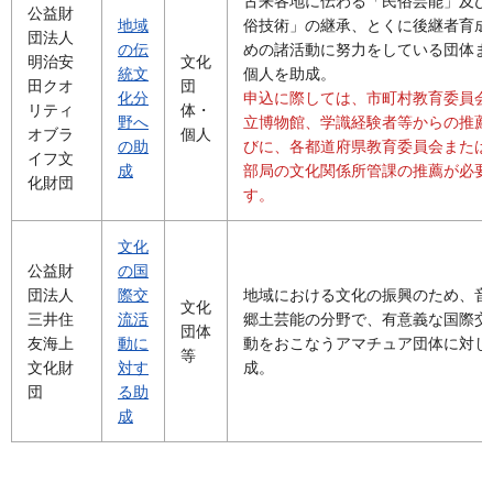
古来各地に伝わる「民俗芸能」及び
公益財
地域
俗技術」の継承、とくに後継者育成
団法人
の伝
めの諸活動に努力をしている団体ま
明治安
文化
統文
個人を助成。
田クオ
団
化分
申込に際しては、市町村教育委員会
リティ
体・
野へ
立博物館、学識経験者等からの推薦
オブラ
個人
の助
びに、各都道府県教育委員会または
イフ文
成
部局の文化関係所管課の推薦が必要
化財団
す。
文化
公益財
の国
団法人
際交
地域における文化の振興のため、音
文化
三井住
流活
郷土芸能の分野で、有意義な国際交
団体
友海上
動に
動をおこなうアマチュア団体に対し
等
文化財
対す
成。
団
る助
成