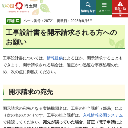
彩の国 埼玉県
緊急・防
情報を探す
メニュー
災
ページ番号：28721
掲載日：2025年8月6日
工事設計書を開示請求される方への
お願い
工事設計書については、
情報提供
によるほか、開示請求することも
できます。開示請求される場合は、適正かつ迅速な事務処理のた
め、次の点に御協力ください。
開示請求の宛先
開示請求の宛先となる実施機関名は、工事の担当課所（部局）によ
り次の表のとおりです。工事の担当課所は、
入札情報公開システム
で確認してください。
宛先が誤っていた場合、訂正（電子申請によ