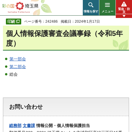
彩の国 埼玉県
緊急・防
情報を探す
メニュー
災
ページ番号：242486
掲載日：2024年1月17日
個人情報保護審査会議事録（令和5年
度）
第一部会
第二部会
総会
お問い合わせ
総務部
文書課
情報公開・個人情報保護担当