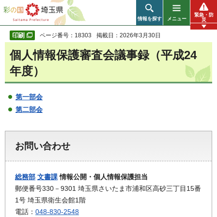
彩の国 埼玉県
緊急・防
情報を探す
メニュー
災
ページ番号：18303
掲載日：2026年3月30日
個人情報保護審査会議事録（平成24
年度）
第一部会
第二部会
お問い合わせ
総務部
文書課
情報公開・個人情報保護担当
郵便番号330－9301 埼玉県さいたま市浦和区高砂三丁目15番
1号 埼玉県衛生会館1階
電話：
048-830-2548