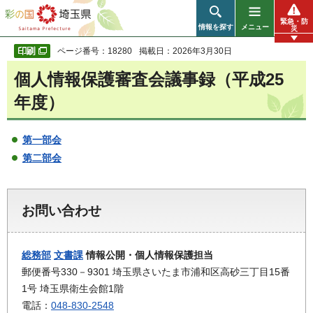
彩の国 埼玉県
緊急・防
情報を探す
メニュー
災
ページ番号：18280
掲載日：2026年3月30日
個人情報保護審査会議事録（平成25
年度）
第一部会
第二部会
お問い合わせ
総務部
文書課
情報公開・個人情報保護担当
郵便番号330－9301 埼玉県さいたま市浦和区高砂三丁目15番
1号 埼玉県衛生会館1階
電話：
048-830-2548