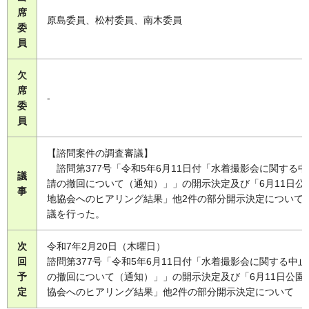
席
原島委員、松村委員、南木委員
委
員
欠
席
-
委
員
【諮問案件の調査審議】
諮問第377号「令和5年6月11日付「水着撮影会に関する中
議
請の撤回について（通知）」」の開示決定及び「6月11日公
事
地協会へのヒアリング結果」他2件の部分開示決定について
議を行った。
次
令和7年2月20日（木曜日）
回
諮問第377号「令和5年6月11日付「水着撮影会に関する中
予
の撤回について（通知）」」の開示決定及び「6月11日公園
定
協会へのヒアリング結果」他2件の部分開示決定について