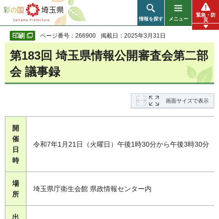
彩の国 埼玉県
緊急・防
情報を探す
メニュー
災
ページ番号：266900
掲載日：2025年3月31日
第183回 埼玉県情報公開審査会第二部
会 議事録
画面サイズで表示
開
催
令和7年1月21日（火曜日）午後1時30分から午後3時30分
日
時
場
埼玉県庁衛生会館 県政情報センター内
所
出