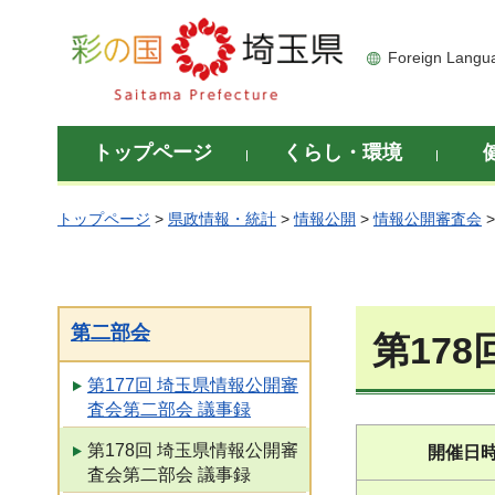
彩の国 埼玉県
Foreign Langu
トップページ
くらし・環境
トップページ
>
県政情報・統計
>
情報公開
>
情報公開審査会
第二部会
第17
第177回 埼玉県情報公開審
査会第二部会 議事録
第178回 埼玉県情報公開審
開催日
査会第二部会 議事録