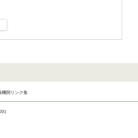
係機関リンク集
001