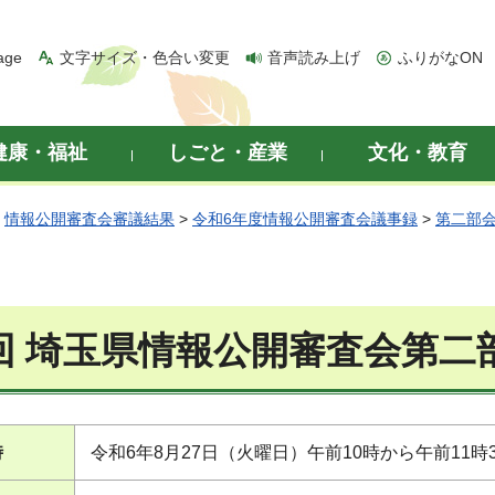
age
文字サイズ・色合い変更
音声読み上げ
ふりがなON
健康・福祉
しごと・産業
文化・教育
>
情報公開審査会審議結果
>
令和6年度情報公開審査会議事録
>
第二部
8回 埼玉県情報公開審査会第二
時
令和6年8月27日（火曜日）午前10時から午前11時