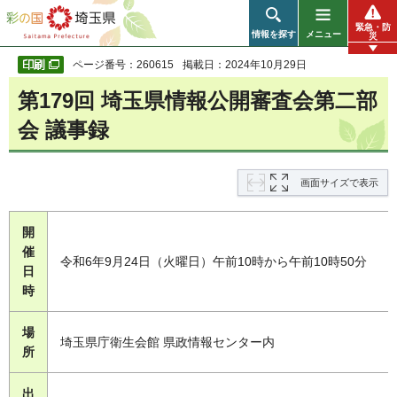
彩の国 埼玉県
緊急・防
情報を探す
メニュー
災
ページ番号：260615
掲載日：2024年10月29日
第179回 埼玉県情報公開審査会第二部
会 議事録
画面サイズで表示
開
催
令和6年9月24日（火曜日）午前10時から午前10時50分
日
時
場
埼玉県庁衛生会館 県政情報センター内
所
出