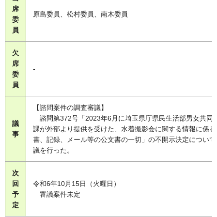
席
原島委員、松村委員、南木委員
委
員
欠
席
-
委
員
【諮問案件の調査審議】
諮問第372号「2023年6月に埼玉県庁県民生活部男女共同
議
課が外部より提供を受けた、水着撮影会に関する情報に係る
事
書、記録、メール等の公文書の一切」の不開示決定について
議を行った。
次
回
令和6年10月15日（火曜日）
予
審議案件未定
定