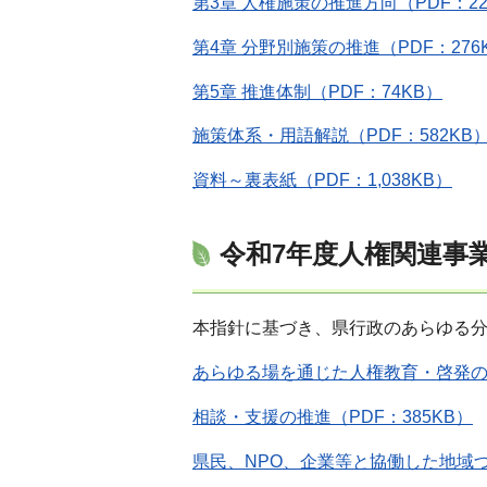
第3章 人権施策の推進方向（PDF：22
第4章 分野別施策の推進（PDF：276
第5章 推進体制（PDF：74KB）
施策体系・用語解説（PDF：582KB
資料～裏表紙（PDF：1,038KB）
令和7年度人権関連事
本指針に基づき、県行政のあらゆる分
あらゆる場を通じた人権教育・啓発の推
相談・支援の推進（PDF：385KB）
県民、NPO、企業等と協働した地域づ