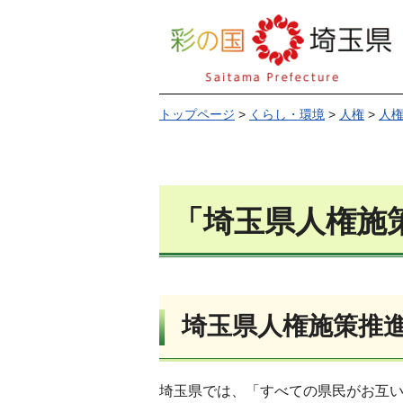
トップページ
>
くらし・環境
>
人権
>
人
「埼玉県人権施
埼玉県人権施策推進
埼玉県では、「すべての県民がお互い