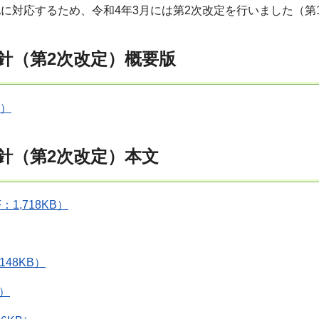
対応するため、令和4年3月には第2次改定を行いました（第1
針（第2次改定）概要版
B）
針（第2次改定）本文
1,718KB）
48KB）
B）