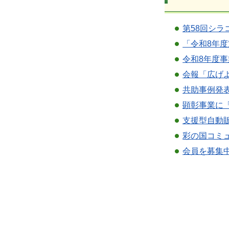
第58回シ
「令和8年
令和8年度
会報「広げ
共助事例発
顕彰事業に
支援型自動
彩の国コミ
会員を募集