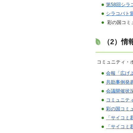
第58回シ
シラコバト
彩の国コミ
（2）情
コミュニティ・
会報「広げ
共助事例発
会議開催状
コミュニテ
彩の国コミ
「サイコミ
「サイコミ