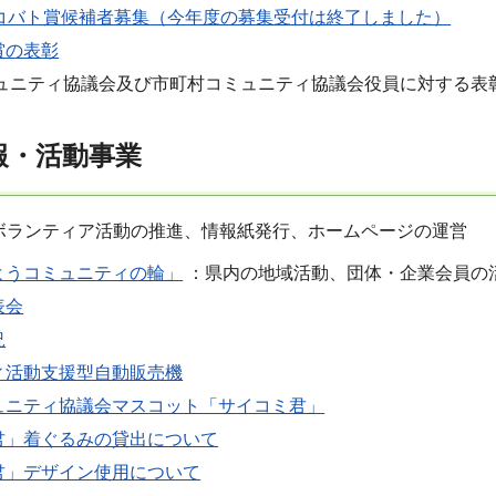
ラコバト賞候補者募集（今年度の募集受付は終了しました）
賞の表彰
ュニティ協議会及び市町村コミュニティ協議会役員に対する表
報・活動事業
ボランティア活動の推進、情報紙発行、ホームページの運営
ようコミュニティの輪」
：県内の地域活動、団体・企業会員の
表会
況
ィ活動支援型自動販売機
ュニティ協議会マスコット「サイコミ君」
君」着ぐるみの貸出について
君」デザイン使用について