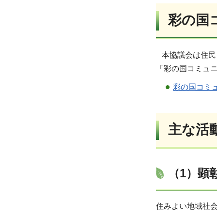
彩の国
本協議会は住民
「彩の国コミュ
彩の国コミ
主な活
（1）顕
住みよい地域社