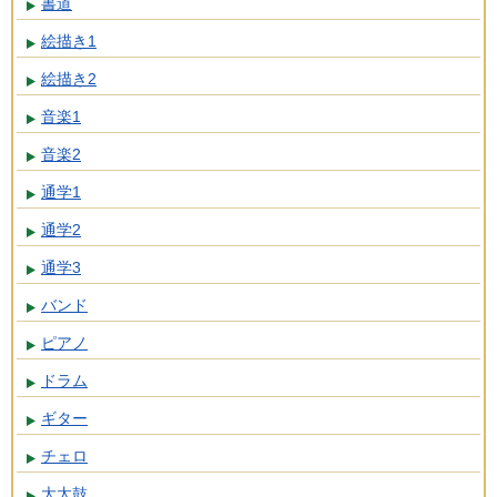
書道
絵描き1
絵描き2
音楽1
音楽2
通学1
通学2
通学3
バンド
ピアノ
ドラム
ギター
チェロ
大太鼓