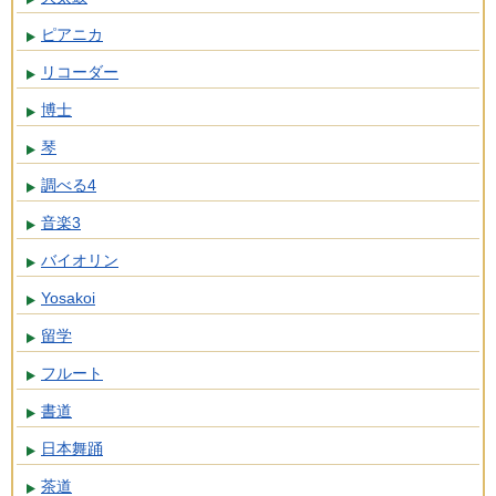
ピアニカ
リコーダー
博士
琴
調べる4
音楽3
バイオリン
Yosakoi
留学
フルート
書道
日本舞踊
茶道