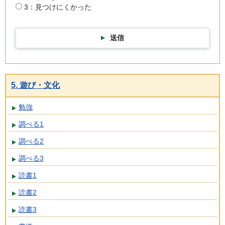
3：見つけにくかった
送信
5. 遊び・文化
勉強
調べる1
調べる2
調べる3
読書1
読書2
読書3