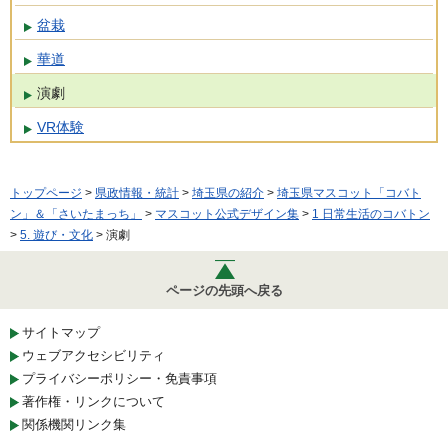
盆栽
華道
演劇
VR体験
トップページ
>
県政情報・統計
>
埼玉県の紹介
>
埼玉県マスコット「コバト
ン」＆「さいたまっち」
>
マスコット公式デザイン集
>
1 日常生活のコバトン
>
5. 遊び・文化
> 演劇
ページの先頭へ戻る
サイトマップ
ウェブアクセシビリティ
プライバシーポリシー・免責事項
著作権・リンクについて
関係機関リンク集