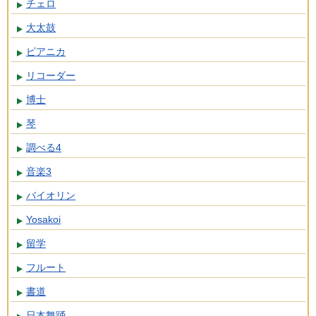
チェロ
大太鼓
ピアニカ
リコーダー
博士
琴
調べる4
音楽3
バイオリン
Yosakoi
留学
フルート
書道
日本舞踊