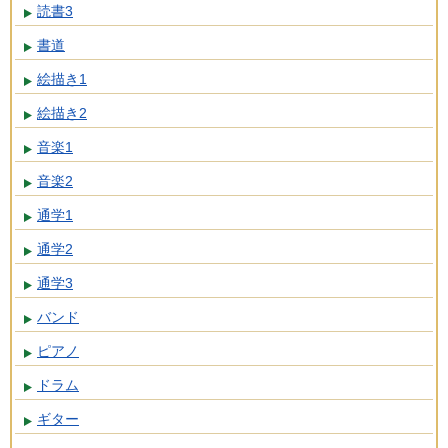
読書3
書道
絵描き1
絵描き2
音楽1
音楽2
通学1
通学2
通学3
バンド
ピアノ
ドラム
ギター