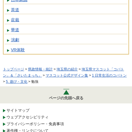
茶道
盆栽
華道
演劇
VR体験
トップページ
>
県政情報・統計
>
埼玉県の紹介
>
埼玉県マスコット「コバト
ン」＆「さいたまっち」
>
マスコット公式デザイン集
>
1 日常生活のコバトン
>
5. 遊び・文化
> 勉強
ページの先頭へ戻る
サイトマップ
ウェブアクセシビリティ
プライバシーポリシー・免責事項
著作権・リンクについて