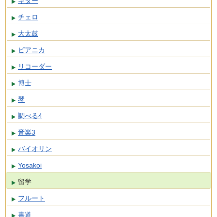
ギター
チェロ
大太鼓
ピアニカ
リコーダー
博士
琴
調べる4
音楽3
バイオリン
Yosakoi
留学
フルート
書道