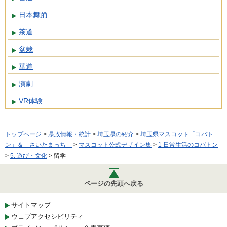
日本舞踊
茶道
盆栽
華道
演劇
VR体験
トップページ
>
県政情報・統計
>
埼玉県の紹介
>
埼玉県マスコット「コバト
ン」＆「さいたまっち」
>
マスコット公式デザイン集
>
1 日常生活のコバトン
>
5. 遊び・文化
> 留学
ページの先頭へ戻る
サイトマップ
ウェブアクセシビリティ