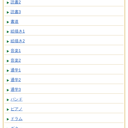
読書2
読書3
書道
絵描き1
絵描き2
音楽1
音楽2
通学1
通学2
通学3
バンド
ピアノ
ドラム