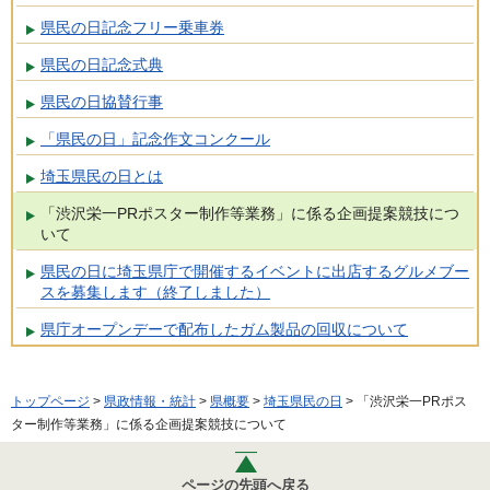
県民の日記念フリー乗車券
県民の日記念式典
県民の日協賛行事
「県民の日」記念作文コンクール
埼玉県民の日とは
「渋沢栄一PRポスター制作等業務」に係る企画提案競技につ
いて
県民の日に埼玉県庁で開催するイベントに出店するグルメブー
スを募集します（終了しました）
県庁オープンデーで配布したガム製品の回収について
トップページ
>
県政情報・統計
>
県概要
>
埼玉県民の日
> 「渋沢栄一PRポス
ター制作等業務」に係る企画提案競技について
ページの先頭へ戻る