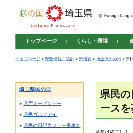
彩の国 埼玉県
Foreign Langu
トップページ
くらし・環境
トップページ
>
県政情報・統計
>
県概要
>
埼玉県民の日
> 
埼玉県民の日
県民の
県庁オープンデー
ースを
県民ゴルフデイ
県民の日記念フリー乗車券
募集は終了しま