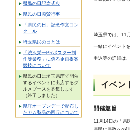
県民の日記念式典
県民の日協賛行事
「県民の日」記念作文コン
クール
埼玉県では、11
埼玉県民の日とは
一緒にイベント
「渋沢栄一PRポスター制
申込等の詳細は
作等業務」に係る企画提案
競技について
県民の日に埼玉県庁で開催
するイベントに出店するグ
イベン
ルメブースを募集します
（終了しました）
県庁オープンデーで配布し
開催趣旨
たガム製品の回収について
11月14日の「
県民に県政への