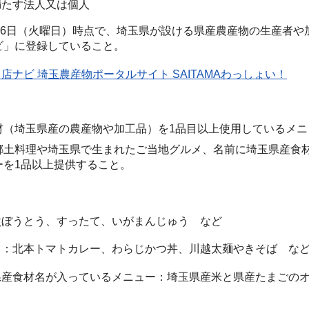
満たす法人又は個人
月16日（火曜日）時点で、埼玉県が設ける県産農産物の生産者
ビ」に登録していること。
店ナビ 埼玉農産物ポータルサイト SAITAMAわっしょい！
材（埼玉県産の農産物や加工品）を1品目以上使用しているメニ
郷土料理や埼玉県で生まれたご当地グルメ、名前に埼玉県産食
ーを1品以上提供すること。
ぼうとう、すったて、いがまんじゅう など
：北本トマトカレー、わらじかつ丼、川越太麺やきそば な
産食材名が入っているメニュー：埼玉県産米と県産たまごのオ