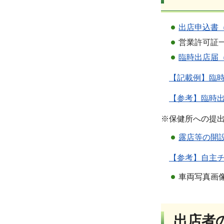
出店申込書（
営業許可証
臨時出店届（
【記載例】臨時
【参考】臨時出
※保健所への提
露店等の開設
【参考】自主チ
車両写真画
出店者