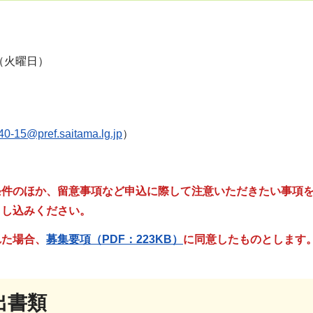
（火曜日）
40-15@pref.saitama.lg.jp
）
条件のほか、留意事項など申込に際して注意いただきたい事項
申し込みください。
れた場合、
募集要項（PDF：223KB）
に同意したものとします
出書類