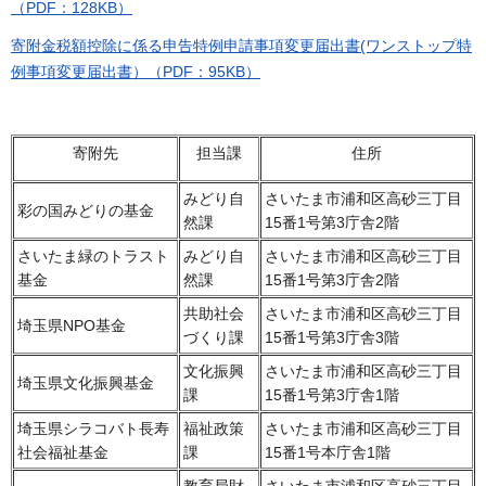
（PDF：128KB）
寄附金税額控除に係る申告特例申請事項変更届出書(ワンストップ特
例事項変更届出書）（PDF：95KB）
寄附先
担当課
住所
みどり自
さいたま市浦和区高砂三丁目
彩の国みどりの基金
然課
15番1号第3庁舎2階
さいたま緑のトラスト
みどり自
さいたま市浦和区高砂三丁目
基金
然課
15番1号第3庁舎2階
共助社会
さいたま市浦和区高砂三丁目
埼玉県NPO基金
づくり課
15番1号第3庁舎3階
文化振興
さいたま市浦和区高砂三丁目
埼玉県文化振興基金
課
15番1号第3庁舎1階
埼玉県シラコバト長寿
福祉政策
さいたま市浦和区高砂三丁目
社会福祉基金
課
15番1号本庁舎1階