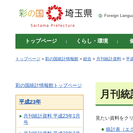
彩の国 埼玉県
Foreign Langu
トップページ
くらし・環境
トップページ
>
彩の国統計情報館
>
総合
>
月刊統計資料
>
平成
彩の国統計情報館トップページ
月刊統
平成23年
月刊統計資料 平成23年1月
見たい資料をク
号
統計表（エク