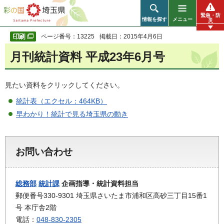
彩の国 埼玉県
緊急・防
情報を探す
メニュー
災
ページ番号：13225
掲載日：2015年4月6日
月刊統計資料 平成23年6月号
見たい資料をクリックしてください。
統計表（エクセル：464KB）
早わかり！統計で見る埼玉県の動き
お問い合わせ
総務部
統計課
企画指導・統計資料担当
郵便番号330-9301 埼玉県さいたま市浦和区高砂三丁目15番1
号 本庁舎2階
電話：
048-830-2305