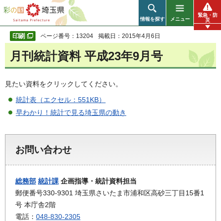
彩の国 埼玉県
緊急・防
情報を探す
メニュー
災
ページ番号：13204
掲載日：2015年4月6日
月刊統計資料 平成23年9月号
見たい資料をクリックしてください。
統計表（エクセル：551KB）
早わかり！統計で見る埼玉県の動き
お問い合わせ
総務部
統計課
企画指導・統計資料担当
郵便番号330-9301 埼玉県さいたま市浦和区高砂三丁目15番1
号 本庁舎2階
電話：
048-830-2305