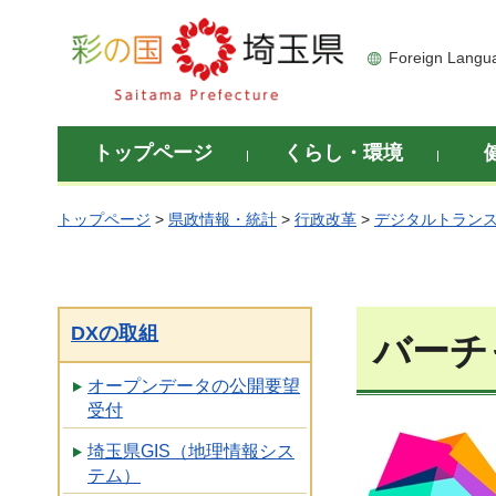
彩の国 埼玉県
Foreign Langu
トップページ
くらし・環境
トップページ
>
県政情報・統計
>
行政改革
>
デジタルトランス
DXの取組
バーチ
オープンデータの公開要望
受付
埼玉県GIS（地理情報シス
テム）