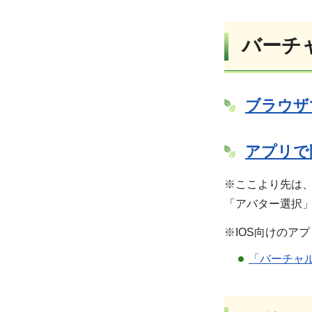
バーチ
ブラウザ
アプリで
※ここより先は、大
「アバター選択
※IOS向けのア
「バーチャル