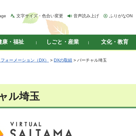
age
文字サイズ・色合い変更
音声読み上げ
ふりがなON
健康・福祉
しごと・産業
文化・教育
フォーメーション（DX）
>
DXの取組
> バーチャル埼玉
ャル埼玉