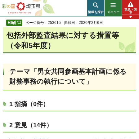
彩の国 埼玉県
緊急・防
情報を探す
メニュー
災
ページ番号：253615
掲載日：2026年2月6日
包括外部監査結果に対する措置等
（令和5年度）
テーマ「男女共同参画基本計画に係る
財務事務の執行について」
1 指摘（0件）
2 意見（14件）