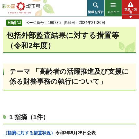
彩の国 埼玉県
緊急・防
情報を探す
メニュー
災
ページ番号：199735
掲載日：2024年2月26日
包括外部監査結果に対する措置等
（令和2年度）
テーマ 「高齢者の活躍推進及び支援に
係る財務事務の執行について」
1 指摘（1件）
（指摘に対する措置状況）
令和3年5月25日公表