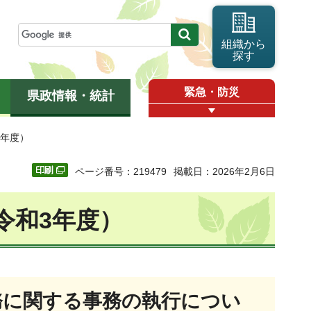
組織から
探す
緊急・防災
県政情報・統計
3年度）
ページ番号：219479
掲載日：2026年2月6日
令和3年度）
務に関する事務の執行につい