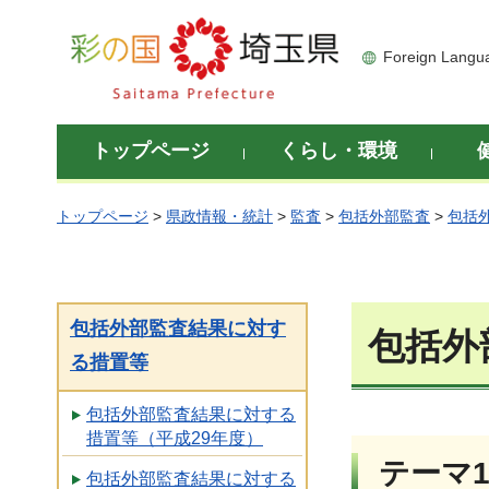
彩の国 埼玉県
Foreign Langu
トップページ
くらし・環境
トップページ
>
県政情報・統計
>
監査
>
包括外部監査
>
包括
包括外部監査結果に対す
包括外
る措置等
包括外部監査結果に対する
措置等（平成29年度）
テーマ
包括外部監査結果に対する