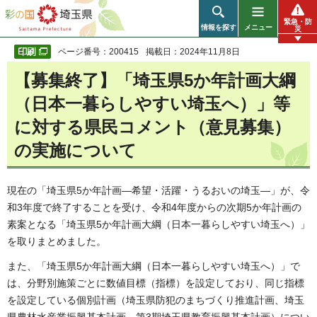
彩の国 埼玉県
緊急・防
情報を探す
メニュー
災
ページ番号：200415
掲載日：2024年11月8日
【募集終了】「埼玉県5か年計画大綱
（日本一暮らしやすい埼玉へ）」等
に対する県民コメント（意見募集）
の実施について
現在の「埼玉県5か年計画―希望・活躍・うるおいの埼玉―」が、令
和3年度で終了することを受け、令和4年度からの次期5か年計画の
素案となる「埼玉県5か年計画大綱（日本一暮らしやすい埼玉へ）」
を取りまとめました。
また、「埼玉県5か年計画大綱（日本一暮らしやすい埼玉へ）」で
は、分野別施策ごとに数値目標（指標）を設定しており、同じ指標
を設定している個別計画（埼玉県防犯のまちづくり推進計画、埼玉