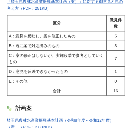
「埼玉県農林水産業振興基本計画（案）」に対する御意見と県の
考え方（PDF：251KB）
意見件
区分
数
A：意見を反映し、案を修正したもの
5
B：既に案で対応済みのもの
3
C：案の修正はしないが、実施段階で参考としていく
7
もの
D：意見を反映できなかったもの
1
E：その他
0
合計
16
計画案
埼玉県農林水産業振興基本計画（令和8年度～令和12年度）
（案）（PDF：2,002KB）