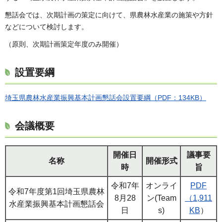
懇話会では、次期計画の策定に向けて、県農林水産業の施策や方針
などについて検討します。
（原則、次期計画策定年度のみ開催）
設置要綱
埼玉県農林水産業振興基本計画懇話会設置要綱（PDF：134KB）
会議概要
開催日
議事要
名称
開催形式
時
旨
令和7年
オンライ
PDF
令和7年度第1回埼玉県農林
8月28
ン(Team
（1,911
水産業振興基本計画懇話会
日
s)
KB
）