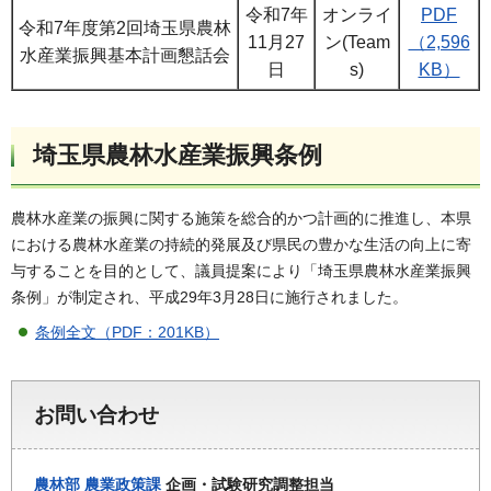
令和7年
オンライ
PDF
令和7年度第2回埼玉県農林
11月27
ン(Team
（2,596
水産業振興基本計画懇話会
日
s)
KB）
埼玉県農林水産業振興条例
農林水産業の振興に関する施策を総合的かつ計画的に推進し、本県
における農林水産業の持続的発展及び県民の豊かな生活の向上に寄
与することを目的として、議員提案により「埼玉県農林水産業振興
条例」が制定され、平成29年3月28日に施行されました。
条例全文（PDF：201KB）
お問い合わせ
農林部
農業政策課
企画・試験研究調整担当