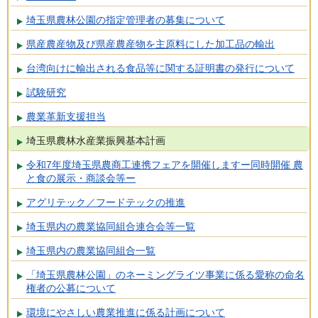
埼玉県農林公園の指定管理者の募集について
県産農産物及び県産農産物を主原料にした加工品の輸出
台湾向けに輸出される食品等に関する証明書の発行について
試験研究
農業革新支援担当
埼玉県農林水産業振興基本計画
令和7年度埼玉県農商工連携フェアを開催しますー同時開催 農
と食の展示・商談会等ー
アグリテック／フードテックの推進
埼玉県内の農業協同組合連合会等一覧
埼玉県内の農業協同組合一覧
「埼玉県農林公園」のネーミングライツ事業に係る愛称の命名
権者の公募について
環境にやさしい農業推進に係る計画について