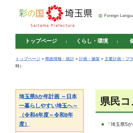
彩の国 埼玉県
Foreign Langu
トップページ
くらし・環境
トップページ
>
県政情報・統計
>
計画・施策
>
主要計画・プ
時）
埼玉県5か年計画 ～日本
県民コ
一暮らしやすい埼玉へ～
（令和4年度～令和8年
度）
「埼玉県5