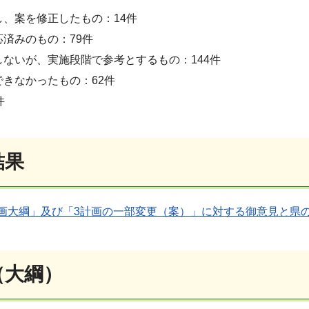
し、案を修正したもの：14件
済みのもの：79件
しないが、実施段階で参考とするもの：144件
できなかったもの：62件
件
結果
画大綱」及び「3計画の一部変更（案）」に対する御意見と県の考
（大綱）