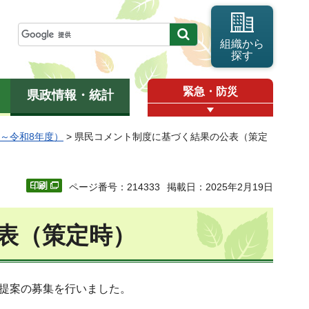
組織から
探す
緊急・防災
県政情報・統計
度～令和8年度）
> 県民コメント制度に基づく結果の公表（策定
ページ番号：214333
掲載日：2025年2月19日
表（策定時）
・提案の募集を行いました。