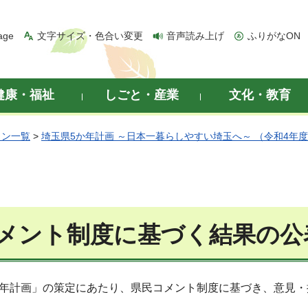
age
文字サイズ・色合い変更
音声読み上げ
ふりがなON
健康・福祉
しごと・産業
文化・教育
ラン一覧
>
埼玉県5か年計画 ～日本一暮らしやすい埼玉へ～ （令和4年
メント制度に基づく結果の公
か年計画」の策定にあたり、県民コメント制度に基づき、意見