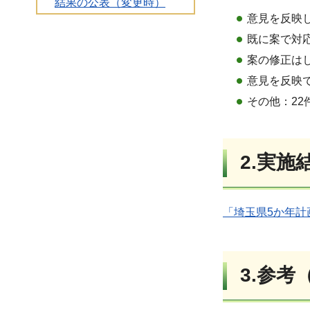
結果の公表（変更時）
意見を反映
既に案で対応
案の修正は
意見を反映
その他：22
2.実施
「埼玉県5か年計
3.参考