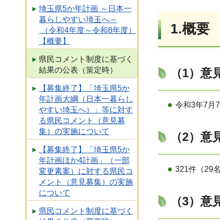
埼玉県5か年計画 ～日本一
暮らしやすい埼玉へ～
1.概要
（令和4年度～令和8年度）
【概要】
県民コメント制度に基づく
結果の公表（策定時）
（1）意
【募集終了】「埼玉県5か
年計画大綱（日本一暮らし
令和3年7月
やすい埼玉へ）」等に対す
る県民コメント（意見募
集）の実施について
（2）意
【募集終了】「埼玉県5か
年計画ほか4計画」（一部
321件（29
変更素案）に対する県民コ
メント（意見募集）の実施
について
（3）意
県民コメント制度に基づく