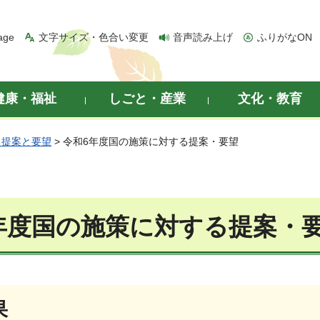
age
文字サイズ・色合い変更
音声読み上げ
ふりがなON
健康・福祉
しごと・産業
文化・教育
る提案と要望
> 令和6年度国の施策に対する提案・要望
年度国の施策に対する提案・
果