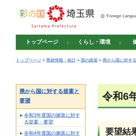
彩の国 埼玉県
Foreign Langu
トップページ
くらし・環境
トップページ
>
県政情報・統計
>
国の政策
>
県から国に対す
県から国に対する提案と
令和6
要望
令和3年度国の施策に対す
る提案・要望
要望結
令和4年度国の施策に対す