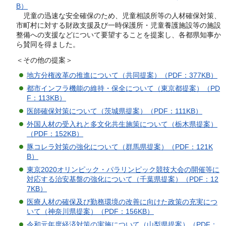
B）
児童の迅速な安全確保のため、児童相談所等の人材確保対策、
市町村に対する財政支援及び一時保護所・児童養護施設等の施設
整備への支援などについて要望することを提案し、各都県知事か
ら賛同を得ました。
＜その他の提案＞
地方分権改革の推進について（共同提案）（PDF：377KB）
都市インフラ機能の維持・保全について（東京都提案）（PD
F：113KB）
医師確保対策について（茨城県提案）（PDF：111KB）
外国人材の受入れと多文化共生施策について（栃木県提案）
（PDF：152KB）
豚コレラ対策の強化について（群馬県提案）（PDF：121K
B）
東京2020オリンピック・パラリンピック競技大会の開催等に
対応する治安基盤の強化について（千葉県提案）（PDF：12
7KB）
医療人材の確保及び勤務環境の改善に向けた政策の充実につ
いて（神奈川県提案）（PDF：156KB）
令和元年度経済対策の実施について（山梨県提案）（PDF：