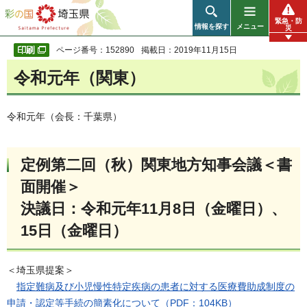
彩の国 埼玉県
緊急・防
情報を探す
メニュー
災
ページ番号：152890
掲載日：2019年11月15日
令和元年（関東）
令和元年（会長：千葉県）
定例第二回（秋）関東地方知事会議＜書
面開催＞
決議日：令和元年11月8日（金曜日）、
15日（金曜日）
＜埼玉県提案＞
指定難病及び小児慢性特定疾病の患者に対する医療費助成制度の
申請・認定等手続の簡素化について（PDF：104KB）