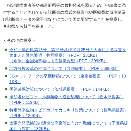
指定難病患者等や都道府県等の負担軽減を図るため、申請書に添
付することとされている診断書の様式の簡素化や医療費助成申請及
び診断書データの電子化などについて国に要望することを提案し、
各都県から賛同を得ました。
＜その他の提案＞
令和元年台風第15号、第19号及び10月25日の大雨による災害を
踏まえた緊急要望（共同提案）（PDF：131KB）
（別添）全国知事会による緊急要望（PDF：399KB）
地方分権改革の推進について（共同提案）（PDF：388KB）
5Gネットワークの早期構築について（東京都提案）（PDF：13
1KB）
医師確保対策について（茨城県提案）（PDF：144KB）
ポリ塩化ビフェニル廃棄物の適正処理について（栃木県提案）
（PDF：119KB）
特定外来生物クビアカツヤカミキリ対策について（群馬県提案）
（PDF：120KB）
太陽光発電施設の適切な廃棄等に向けた取組について（千葉県提
案）（PDF：132KB）