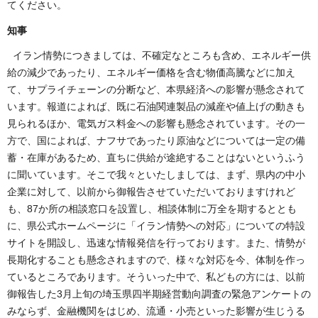
てください。
知事
イラン情勢につきましては、不確定なところも含め、エネルギー供
給の減少であったり、エネルギー価格を含む物価高騰などに加え
て、サプライチェーンの分断など、本県経済への影響が懸念されて
います。報道によれば、既に石油関連製品の減産や値上げの動きも
見られるほか、電気ガス料金への影響も懸念されています。その一
方で、国によれば、ナフサであったり原油などについては一定の備
蓄・在庫があるため、直ちに供給が途絶することはないというふう
に聞いています。そこで我々といたしましては、まず、県内の中小
企業に対して、以前から御報告させていただいておりますけれど
も、87か所の相談窓口を設置し、相談体制に万全を期するととも
に、県公式ホームページに「イラン情勢への対応」についての特設
サイトを開設し、迅速な情報発信を行っております。また、情勢が
長期化することも懸念されますので、様々な対応を今、体制を作っ
ているところであります。そういった中で、私どもの方には、以前
御報告した3月上旬の埼玉県四半期経営動向調査の緊急アンケートの
みならず、金融機関をはじめ、流通・小売といった影響が生じうる