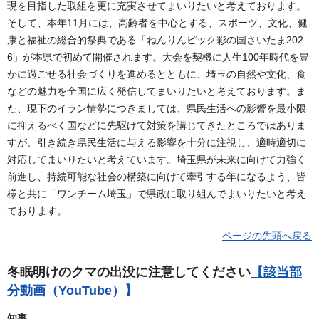
現を目指した取組を更に充実させてまいりたいと考えております。
そして、本年11月には、高齢者を中心とする、スポーツ、文化、健
康と福祉の総合的祭典である「ねんりんピック彩の国さいたま202
6」が本県で初めて開催されます。大会を契機に人生100年時代を豊
かに過ごせる社会づくりを進めるとともに、埼玉の自然や文化、食
などの魅力を全国に広く発信してまいりたいと考えております。ま
た、現下のイラン情勢につきましては、県民生活への影響を最小限
に抑えるべく国などに先駆けて対策を講じてきたところではありま
すが、引き続き県民生活に与える影響を十分に注視し、適時適切に
対応してまいりたいと考えています。埼玉県が未来に向けて力強く
前進し、持続可能な社会の構築に向けて牽引する年になるよう、皆
様と共に「ワンチーム埼玉」で県政に取り組んでまいりたいと考え
ております。
ページの先頭へ戻る
冬眠明けのクマの出没に注意してください
【該当部
分動画（YouTube）】
知事