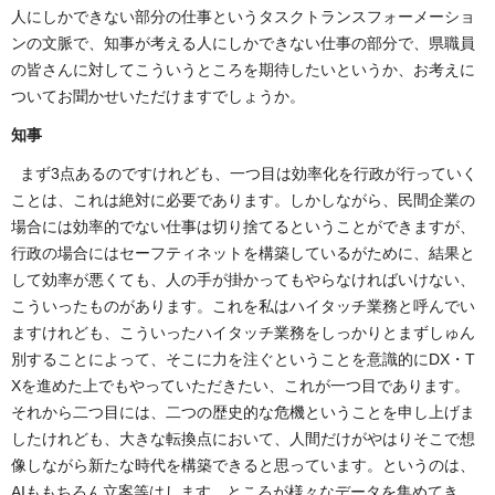
人にしかできない部分の仕事というタスクトランスフォーメーショ
ンの文脈で、知事が考える人にしかできない仕事の部分で、県職員
の皆さんに対してこういうところを期待したいというか、お考えに
ついてお聞かせいただけますでしょうか。
知事
まず3点あるのですけれども、一つ目は効率化を行政が行っていく
ことは、これは絶対に必要であります。しかしながら、民間企業の
場合には効率的でない仕事は切り捨てるということができますが、
行政の場合にはセーフティネットを構築しているがために、結果と
して効率が悪くても、人の手が掛かってもやらなければいけない、
こういったものがあります。これを私はハイタッチ業務と呼んでい
ますけれども、こういったハイタッチ業務をしっかりとまずしゅん
別することによって、そこに力を注ぐということを意識的にDX・T
Xを進めた上でもやっていただきたい、これが一つ目であります。
それから二つ目には、二つの歴史的な危機ということを申し上げま
したけれども、大きな転換点において、人間だけがやはりそこで想
像しながら新たな時代を構築できると思っています。というのは、
AIももちろん立案等はします。ところが様々なデータを集めてき