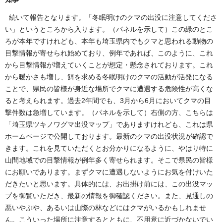
続いて報告となります。「冬眠明けのクマの出没に注意してくださ
い」というところから入ります。（パネルを示して）この緑のとこ
ろが本年ですけれども、本年も埼玉県内でもクマと思われる動物の
目撃情報が寄せられ始めており、例年であれば、このように、これ
から目撃情報が増えていくことが想定・懸念されております。これ
から暖かさも増し、餌を求める冬眠明けのクマの活動が活発になる
ことで、県民の皆様が身近な場所でクマに遭遇する危険性が高くな
ると考えられます。過去2年間でも、3月から6月においてクマの目
撃件数は急増しています。（パネルを示して）右側の方、こちらは
「埼玉県ツキノワグマ出没マップ」でありますけれども、これは県
ホームページで公開しております。最新のクマの出没状況が確認で
きます。これを見ていただくとお分かりになるように、やはり特に
山間地域での目撃情報が例年多く寄せられます。そこで県民の皆様
にお願いであります。まずクマに遭遇しないようにお気を付けいた
だきたいと思います。具体的には、お出掛け前には、この出没マッ
プを御覧いただき、最新の情報を御確認ください。また、見通しの
悪いやぶや、あるいは山際の林などにはクマがいるかもしれませ
ん。こういった場所に注意するとともに、不用意に近づかないでい