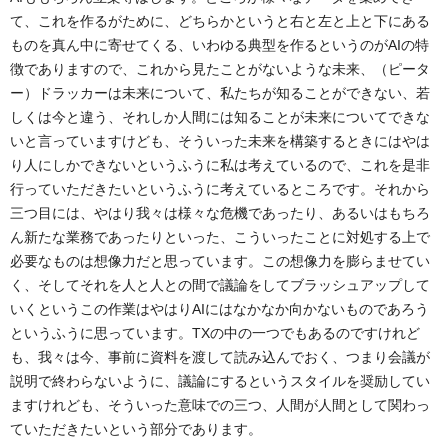
て、これを作るがために、どちらかというと右と左と上と下にある
ものを真ん中に寄せてくる、いわゆる典型を作るというのがAIの特
徴でありますので、これから見たことがないような未来、（ピータ
ー）ドラッカーは未来について、私たちが知ることができない、若
しくは今と違う、それしか人間には知ることが未来についてできな
いと言っていますけども、そういった未来を構築するときにはやは
り人にしかできないというふうに私は考えているので、これを是非
行っていただきたいというふうに考えているところです。それから
三つ目には、やはり我々は様々な危機であったり、あるいはもちろ
ん新たな業務であったりといった、こういったことに対処する上で
必要なものは想像力だと思っています。この想像力を膨らませてい
く、そしてそれを人と人との間で議論をしてブラッシュアップして
いくというこの作業はやはりAIにはなかなか向かないものであろう
というふうに思っています。TXの中の一つでもあるのですけれど
も、我々は今、事前に資料を渡して読み込んでおく、つまり会議が
説明で終わらないように、議論にするというスタイルを奨励してい
ますけれども、そういった意味での三つ、人間が人間として関わっ
ていただきたいという部分であります。