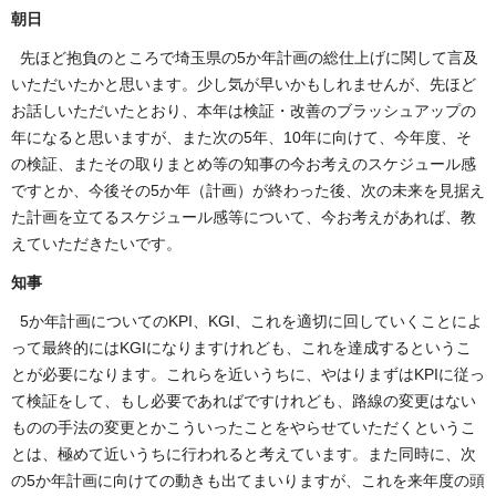
朝日
先ほど抱負のところで埼玉県の5か年計画の総仕上げに関して言及
いただいたかと思います。少し気が早いかもしれませんが、先ほど
お話しいただいたとおり、本年は検証・改善のブラッシュアップの
年になると思いますが、また次の5年、10年に向けて、今年度、そ
の検証、またその取りまとめ等の知事の今お考えのスケジュール感
ですとか、今後その5か年（計画）が終わった後、次の未来を見据え
た計画を立てるスケジュール感等について、今お考えがあれば、教
えていただきたいです。
知事
5か年計画についてのKPI、KGI、これを適切に回していくことによ
って最終的にはKGIになりますけれども、これを達成するというこ
とが必要になります。これらを近いうちに、やはりまずはKPIに従っ
て検証をして、もし必要であればですけれども、路線の変更はない
ものの手法の変更とかこういったことをやらせていただくというこ
とは、極めて近いうちに行われると考えています。また同時に、次
の5か年計画に向けての動きも出てまいりますが、これを来年度の頭