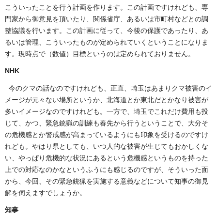
こういったことを行う計画を作ります。この計画ですけれども、専
門家から御意見を頂いたり、関係省庁、あるいは市町村などとの調
整協議を行います。この計画に従って、今後の保護であったり、あ
るいは管理、こういったものが定められていくということになりま
す。現時点で（数値）目標というのは定められておりません。
NHK
今のクマの話なのですけれども、正直、埼玉はあまりクマ被害のイ
メージが元々ない場所というか、北海道とか東北だとかなり被害が
多いイメージなのですけれども。一方で、埼玉でこれだけ費用も投
じて、かつ、緊急銃猟の訓練も春先から行うということで、大分そ
の危機感とか警戒感が高まっているようにも印象を受けるのですけ
れども。やはり県としても、いつ人的な被害が生じてもおかしくな
い、やっぱり危機的な状況にあるという危機感というものを持った
上での対応なのかなというふうにも感じるのですが、そういった面
から、今回、その緊急銃猟を実施する意義などについて知事の御見
解を伺えますでしょうか。
知事