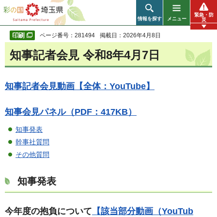
彩の国 埼玉県
緊急・防
情報を探す
メニュー
災
ページ番号：281494
掲載日：2026年4月8日
知事記者会見 令和8年4月7日
知事記者会見動画【全体：YouTube】
知事会見パネル（PDF：417KB）
知事発表
幹事社質問
その他質問
知事発表
今年度の抱負について
【該当部分動画（YouTub