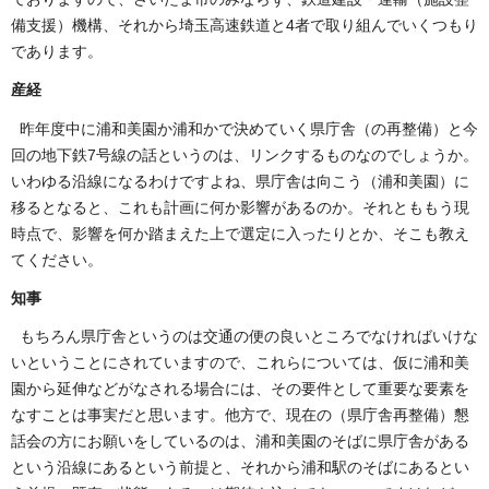
備支援）機構、それから埼玉高速鉄道と4者で取り組んでいくつもり
であります。
産経
昨年度中に浦和美園か浦和かで決めていく県庁舎（の再整備）と今
回の地下鉄7号線の話というのは、リンクするものなのでしょうか。
いわゆる沿線になるわけですよね、県庁舎は向こう（浦和美園）に
移るとなると、これも計画に何か影響があるのか。それとももう現
時点で、影響を何か踏まえた上で選定に入ったりとか、そこも教え
てください。
知事
もちろん県庁舎というのは交通の便の良いところでなければいけな
いということにされていますので、これらについては、仮に浦和美
園から延伸などがなされる場合には、その要件として重要な要素を
なすことは事実だと思います。他方で、現在の（県庁舎再整備）懇
話会の方にお願いをしているのは、浦和美園のそばに県庁舎がある
という沿線にあるという前提と、それから浦和駅のそばにあるとい