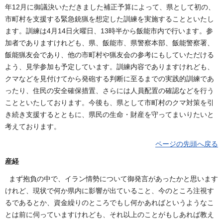
年12月に御議決いただきました補正予算によって、県として初の、
市町村を支援する緊急銃猟を想定した訓練を実施することといたし
ます。訓練は4月14日火曜日、13時半から飯能市内で行います。参
加者でありますけれども、県、飯能市、県警察本部、飯能警察署、
飯能猟友会であり、他の市町村や猟友会の参考にもしていただける
よう、見学参加も予定しています。訓練内容でありますけれども、
クマなどを見付けてから発砲する判断に至るまでの実践的訓練であ
ったり、住民の安全確保措置、さらには人員配置の確認などを行う
ことといたしております。今後も、県として市町村のクマ対策を引
き続き支援するとともに、県民の生命・財産を守ってまいりたいと
考えております。
ページの先頭へ戻る
産経
まず抱負の中で、イラン情勢について御発言があったかと思います
けれど、現状で何か県内に影響が出ていること、今のところ注視す
るであるとか、資金繰りのところでもし何かあればというようなこ
とは前に伺っていますけれども、それ以上のことがもしあれば教え