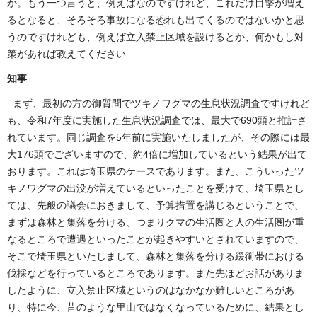
か。もう一つ言うと、例えばなのですけれど、これだけ目撃が増え
るとなると、そろそろ事故になる恐れも出てくるのではないかと思
うのですけれども、例えば立入禁止区域を設けるとか、何かもし対
策があれば教えてください
知事
まず、最初の方の御質問でツキノワグマの生息状況調査ですけれど
も、令和7年度に実施した生息状況調査では、最大で690頭と推計さ
れています。同じ調査を5年前に実施いたしましたが、その際には最
大176頭でございますので、約4倍に増加しているという結果が出て
おります。これは埼玉県のケースであります。また、こういったツ
キノワグマの出没が増えているといったことを受けて、埼玉県とし
ては、先般の議会におきまして、予算措置を講じるということで、
まずは森林と集落を分ける、つまりクマの生活圏と人の生活圏が重
なるところで遭遇といったことが起きやすいとされていますので、
そこで埼玉県といたしまして、森林と集落を分ける緩衝帯における
伐採などを行っているところであります。また先ほどお話がありま
したように、立入禁止区域というのはなかなか難しいところがあ
り、特に今、昔のような里山ではなくなっているために、結果とし