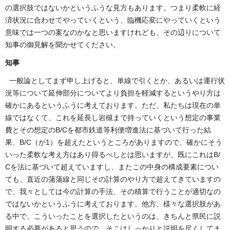
の選択肢ではないかというふうな見方もあります。つまり柔軟に経
済状況に合わせてやっていくという、臨機応変にやっていくという
意味では一つの案なのかなと思いますけれども、その辺りについて
知事の御見解を聞かせてください。
知事
一般論としてまず申し上げると、単線で引くとか、あるいは運行状
況等について延伸部分についてより負担を軽減するというやり方は
確かにあるというふうに考えております。ただ、私たちは現在の単
線ではなくて、これを延長し岩槻まで持っていくという想定の事業
費とその想定のB/Cを都市鉄道等利便増進法に基づいて行った結
果、B/C（が1）を超えたというところがありますので、確かにそう
いった柔軟な考え方はあり得るべしとは思いますが、既にこれはB/
Cを法に基づいて超えていますし、またこの中身の構成要素につい
ても、直近の蒲蒲線と同じその計算のやり方で超えてきていますの
で、我々としては今の計算の手法、その積算で行うことが適切なの
ではないかというふうに考えております。他方、様々な選択肢があ
る中で、こういったことを選択したというのは、きちんと県民に説
明する必要があると思うので、そこはしっかりと説明を尽くしてま