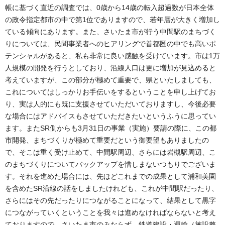
帳に基づく直近の調査では、0歳から14歳の転入超過数が日本全体
の政令指定都市の中で第1位でありますので、若年層が大きく増加し
ている傾向にあります。また、さいたま市が行う中間駅のまちづく
りについては、民間事業者へのヒアリングで首都圏の中でも高いポ
テンシャルがあると、私も非常に良い感触を受けています。市は1万
人規模の開発を行うとしており、沿線人口は更に増加が見込めると
考えていますが、この部分が極めて重要で、県といたしましても、
これについてはしっかりお手伝いをするということを申し上げてお
り、実は人的にも既に支援させていただいておりますし、今後必要
な場合にはアドバイスもさせていただきたいというふうに思ってい
ます。またSR側からも3月31日の事業（実施）要請の際に、この都
市開発、まちづくりが極めて重要だという御要望もありましたの
で、そこは重く受け止めて、中間駅周辺、さらには岩槻駅周辺、こ
のまちづくりについてバックアップを惜しまないつもりでございま
す。それを進めた場合には、先ほどこれまでの成果として浦和美園
を含めたSR沿線の話をしましたけれども、これが中間駅だったり、
さらにはその先だったりにつながることになって、結果として黒字
につながっていくということを我々は進めなければならないと考え
ておりますので、さいたま市のみならず、鉄道建設・運輸（施設整