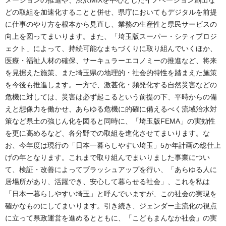
どの取組を加速化することと併せ、県庁においてもデジタルを前提
に仕事のやり方を根本から見直し、業務の生産性と県民サービスの
向上を図ってまいります。また、「埼玉版スーパー・シティプロジ
ェクト」によって、持続可能なまちづくりに取り組んでいくほか、
医療・福祉人材の確保、サーキュラーエコノミーの推進など、将来
を見据えた施策、また埼玉県の地理的・社会的特性を踏まえた施策
を今後も推進します。一方で、激甚化・頻発化する自然災害などの
危機に対しては、災害は必ず起こるという前提の下、平時からの備
えと想像力を働かせ、あらゆる危機に的確に備えるべく流域治水対
策など県土の強じん化を図ると同時に、「埼玉版FEMA」の実効性
を更に高めるなど、各分野での取組を進化させてまいります。な
お、今年度は現行の「日本一暮らしやすい埼玉」5か年計画の総仕上
げの年となります。これまで取り組んでまいりました事業につい
て、検証・改善によってブラッシュアップを行い、「あらゆる人に
居場所があり、活躍でき、安心して暮らせる社会」、これを私は
「日本一暮らしやすい埼玉」と呼んでいますが、この社会の実現を
確かなものにしてまいります。引き続き、ジェンダー主流化の視点
に立って県政運営を進めるとともに、「こどもまんなか社会」の実