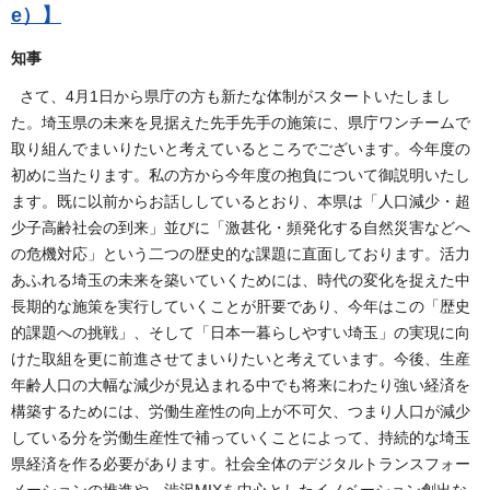
e）】
知事
さて、4月1日から県庁の方も新たな体制がスタートいたしまし
た。埼玉県の未来を見据えた先手先手の施策に、県庁ワンチームで
取り組んでまいりたいと考えているところでございます。今年度の
初めに当たります。私の方から今年度の抱負について御説明いたし
ます。既に以前からお話ししているとおり、本県は「人口減少・超
少子高齢社会の到来」並びに「激甚化・頻発化する自然災害などへ
の危機対応」という二つの歴史的な課題に直面しております。活力
あふれる埼玉の未来を築いていくためには、時代の変化を捉えた中
長期的な施策を実行していくことが肝要であり、今年はこの「歴史
的課題への挑戦」、そして「日本一暮らしやすい埼玉」の実現に向
けた取組を更に前進させてまいりたいと考えています。今後、生産
年齢人口の大幅な減少が見込まれる中でも将来にわたり強い経済を
構築するためには、労働生産性の向上が不可欠、つまり人口が減少
している分を労働生産性で補っていくことによって、持続的な埼玉
県経済を作る必要があります。社会全体のデジタルトランスフォー
メーションの推進や、渋沢MIXを中心としたイノベーション創出な