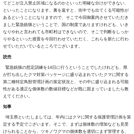
てどこが立入禁止区域になるのかといった明確な分けができない、
といったことになります。裏を返すと、街中でも出てくる可能性が
あるということになりますので、そこで今回御案内させていただき
ました緊急銃猟ということで、国の制度でありますけれども、いき
なりやれと言われても市町村はできないので、そこで判断をしっか
りやるといった措置を今回行わせていただく、これらを新たに行わ
せていただいているところでございます。
読売
緊急銃猟の想定訓練を14日に行うということでしたけれども、県
が打ち出したクマ対策パッケージに盛り込まれていたクマに関する
第二種特定鳥獣管理計画の策定状況と、その中に盛り込まれる可能
性がある適正な個体数の数値目標などが既に固まっていましたら教
えてください。
知事
埼玉県といたしましては、年内にはクマに関する保護管理計画を策
定する予定でございます。そこで、まずは個体数の増加なども見受
けられることから、ツキノワグマの個体数を適切にまず管理する、