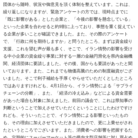
団体から随時、状況や御意見を頂く体制を整えています。これは、
繰り返しになりますが、緊急アンケートの方では、現時点までに
「既に影響がある」とした企業と、「今後の影響を懸念している」
といった企業を合わせると約9割に上っており、事態を重く捉えてい
る企業が多いことが確認できました。また、その際のアンケート
で、「行政に何を期待しますか」と問うたところ、まずは資金繰り
支援、これを望む声が最も多く、そこで、イラン情勢の影響を受け
る中小企業の資金繰り事業に対する一層の金融円滑化を県内金融機
関、経済団体に要請しました。その後、国からも要請があったと聞
いております。また、これまでも物価高騰のための制度融資がござ
いました。そこで利子補給を手厚くやらせていただくとしたところ
ではありますけれども、4月1日から、イラン情勢による「サプライ
チェーンの分断」、また、「経済の冷え込み」などによる資金需要
があった場合も対象に加えました。前回の議会で、これは県知事の
判断ということで加えさせていただくということにしたわけですけ
れども、そういったことで、イラン情勢による影響といったもの
も、その理由に加えさせていただきましたので、更に上乗せがされ
たというところでございます。また、消費者への影響を把握するた
め、定期的にスーパーマーケット等の県内大型店舗等に対し買占め