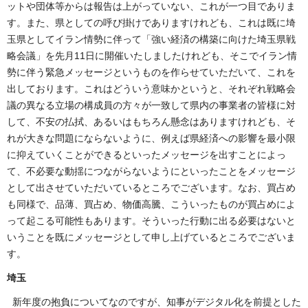
ットや団体等からは報告は上がっていない、これが一つ目でありま
す。また、県としての呼び掛けでありますけれども、これは既に埼
玉県としてイラン情勢に伴って「強い経済の構築に向けた埼玉県戦
略会議」を先月11日に開催いたしましたけれども、そこでイラン情
勢に伴う緊急メッセージというものを作らせていただいて、これを
出しております。これはどういう意味かというと、それぞれ戦略会
議の異なる立場の構成員の方々が一致して県内の事業者の皆様に対
して、不安の払拭、あるいはもちろん懸念はありますけれども、そ
れが大きな問題にならないように、例えば県経済への影響を最小限
に抑えていくことができるといったメッセージを出すことによっ
て、不必要な動揺につながらないようにといったことをメッセージ
として出させていただいているところでございます。なお、買占め
も同様で、品薄、買占め、物価高騰、こういったものが買占めによ
って起こる可能性もあります。そういった行動に出る必要はないと
いうことを既にメッセージとして申し上げているところでございま
す。
埼玉
新年度の抱負についてなのですが、知事がデジタル化を前提とした