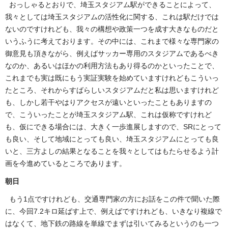
おっしゃるとおりで、埼玉スタジアム駅ができることによって、
我々としては埼玉スタジアムの活性化に関する、これは駅だけでは
ないのですけれども、我々の構想や政策一つを成す大きなものだと
いうふうに考えております。その中には、これまで様々な専門家の
御意見も頂きながら、例えばサッカー専用のスタジアムであるべき
なのか、あるいはほかの利用方法もあり得るのかといったことで、
これまでも実は既にもう実証実験を始めていますけれどもこういっ
たところ、それからすばらしいスタジアムだと私は思いますけれど
も、しかし若干やはりアクセスが遠いといったこともありますの
で、こういったことが埼玉スタジアム駅、これは仮称ですけれど
も、仮にできる場合には、大きく一歩進展しますので、SRにとって
も良い、そして地域にとっても良い、埼玉スタジアムにとっても良
いと、三方よしの結果となることを我々としてはもたらせるよう計
画を今進めているところであります。
朝日
もう1点ですけれども、交通専門家の方にお話をこの件で聞いた際
に、今回7.2キロ延ばす上で、例えばですけれども、いきなり複線で
はなくて、地下鉄の路線を単線でまずは引いてみるというのも一つ