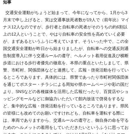
知事
交通安全運動がちょうど始まって、今年になってから、1月から3
月末で申し上げると、実は交通事故死者数が19人で（前年比）マイ
ナス12人なのですが、歩行者と自転車の死者がそのうちの約6割以
上の12人ということで、やはり自転車の安全性を高めていく必要
が、まずあるというふうに考えています。そういった中で、この全
国交通安全運動が昨日から始まりましたが、自転車への交通反則通
告制度導入に伴う交通ルールの遵守、ヘルメット着用促進及び横断
歩道における歩行者優先の徹底を、本県の重点といたしまして、県
警、市町村、関係団体などと連携して、広報・啓発活動を行ってい
るところであります。具体的には、県警であったり市町村関係団体
を通じてポスター・チラシによる周知や県ホームページや彩の国だ
より、SNSなどの各種媒体を活用した広報だったり、百貨店やショ
ッピングモールなどに御協力いただいて館内放送で啓発をするな
ど、集中的な広報・啓発活動を行っているところであります。県民
の皆様にも改めてのお願いですけれども、自転車を運転する際に
は、車両でありますから、交通ルールの遵守と、御自身の命を守る
ためのヘルメットの着用をしていただきたいというふうに思ってお