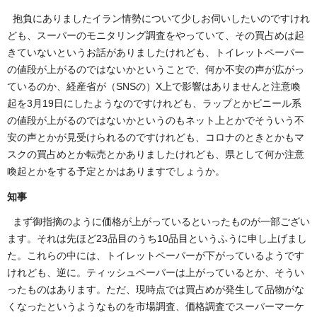
抱負にありましたイラン情勢について少しお伺いしたいのですけれ
ども、スーパーのモニタリング調査をやっていて、その買占めは起
きていないというお話がありましたけれども、トイレットペーパー
の値段が上がるのではないかということで、何か不安の声が広がっ
ているのか、経産省が（SNSの）X上で影響はありませんと注意喚
起を3月19日にしたようなのですけれども、ラップとかビニール系
の値段が上がるのではないかというのもネット上とかでそういう不
安の声とかが見受けられるのですけれども、コロナのときとかもマ
スクの買占めとか転売とかありましたけれども、県として何か注意
喚起とかをする予定とかはありますでしょうか。
知事
まず御指摘のように価格が上がっているといったものが一部ござい
ます。それは先ほど23品目のうち10品目というふうに申し上げまし
た。これらの中には、トイレットペーパーが下がっているようです
けれども、逆に。ティッシュペーパーは上がっているとか、そうい
ったものはあります。ただ、現時点では買占めが発生して品物がな
くなったというようなものを市場調査、価格調査でスーパーマーケ