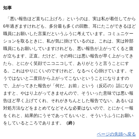
知事
「悪い報告ほど直ちに上げろ」というのは、実は私が着任してから
6年過ぎますけれども、多分最も多くの回数、耳にたこができるほど
職員にお願いした言葉だというふうに考えています。コミュニケー
ションを取るときに、私が気に掛けているのは、これは、実は幹部
職員にもお願いしていますけれども、悪い報告が上がってくると腹
が立ちます、正直。だけど、その時には悪い報告が早く上がってき
たら、とにかく笑顔でニコニコして、ありがとうと言うことにす
る。これはやりにくいのですけれど、なるべく心掛けています。そ
うではないと二度目から上がってこないということになりますの
で、上がってきた報告が「何だ、お前」という（反応の）話になり
ますと、やはり上がってきませんので、そういった意味では悪い報
告ほど早く上げてくれ、それがきちんとした報告でない、あるいは
対処方法などをまとめてなどそんな必要はないので、とにかく一報
をくれと、結果的にうそであってもいいと、そういうふうにお願い
をしているところであります。
（終）
ページの先頭へ戻る