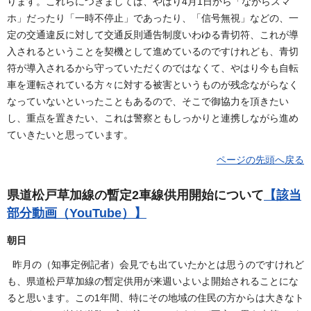
ります。これらにつきましては、やはり4月1日から「ながらスマ
ホ」だったり「一時不停止」であったり、「信号無視」などの、一
定の交通違反に対して交通反則通告制度いわゆる青切符、これが導
入されるということを契機として進めているのですけれども、青切
符が導入されるから守っていただくのではなくて、やはり今も自転
車を運転されている方々に対する被害というものが残念ながらなく
なっていないといったこともあるので、そこで御協力を頂きたい
し、重点を置きたい、これは警察ともしっかりと連携しながら進め
ていきたいと思っています。
ページの先頭へ戻る
県道松戸草加線の暫定2車線供用開始について
【該当
部分動画（YouTube）】
朝日
昨月の（知事定例記者）会見でも出ていたかとは思うのですけれど
も、県道松戸草加線の暫定供用が来週いよいよ開始されることにな
ると思います。この1年間、特にその地域の住民の方からは大きなト