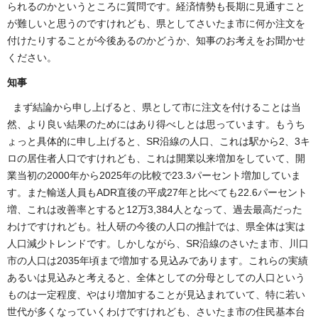
られるのかというところに質問です。経済情勢も長期に見通すこと
が難しいと思うのですけれども、県としてさいたま市に何か注文を
付けたりすることが今後あるのかどうか、知事のお考えをお聞かせ
ください。
知事
まず結論から申し上げると、県として市に注文を付けることは当
然、より良い結果のためにはあり得べしとは思っています。もうち
ょっと具体的に申し上げると、SR沿線の人口、これは駅から2、3キ
ロの居住者人口ですけれども、これは開業以来増加をしていて、開
業当初の2000年から2025年の比較で23.3パーセント増加していま
す。また輸送人員もADR直後の平成27年と比べても22.6パーセント
増、これは改善率とすると12万3,384人となって、過去最高だった
わけですけれども。社人研の今後の人口の推計では、県全体は実は
人口減少トレンドです。しかしながら、SR沿線のさいたま市、川口
市の人口は2035年頃まで増加する見込みであります。これらの実績
あるいは見込みと考えると、全体としての分母としての人口という
ものは一定程度、やはり増加することが見込まれていて、特に若い
世代が多くなっていくわけですけれども、さいたま市の住民基本台