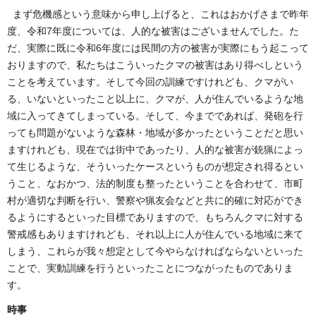
まず危機感という意味から申し上げると、これはおかげさまで昨年
度、令和7年度については、人的な被害はございませんでした。た
だ、実際に既に令和6年度には民間の方の被害が実際にもう起こって
おりますので、私たちはこういったクマの被害はあり得べしという
ことを考えています。そして今回の訓練ですけれども、クマがい
る、いないといったこと以上に、クマが、人が住んでいるような地
域に入ってきてしまっている。そして、今までであれば、発砲を行
っても問題がないような森林・地域が多かったということだと思い
ますけれども、現在では街中であったり、人的な被害が銃猟によっ
て生じるような、そういったケースというものが想定され得るとい
うこと、なおかつ、法的制度も整ったということを合わせて、市町
村が適切な判断を行い、警察や猟友会などと共に的確に対応ができ
るようにするといった目標でありますので、もちろんクマに対する
警戒感もありますけれども、それ以上に人が住んでいる地域に来て
しまう、これらが我々想定として今やらなければならないといった
ことで、実動訓練を行うといったことにつながったものでありま
す。
時事