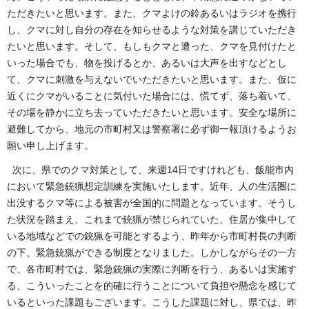
ただきたいと思います。また、クマよけの鈴あるいはラジオを携行
し、クマに対し自分の存在を知らせるような対策を講じていただき
たいと思います。そして、もしもクマと遭った、クマを見付けたと
いった場合でも、物を投げるとか、あるいは大声を出すなどとし
て、クマに刺激を与えないでいただきたいと思います。また、仮に
近くにクマがいることに気付いた場合には、慌てず、落ち着いて、
その場を静かに立ち去っていただきたいと思います。安全な場所に
避難してから、地元の市町村又は警察署に必ず御一報頂けるようお
願い申し上げます。
次に、県でのクマ対策として、来週14日ですけれども、飯能市内
において緊急銃猟想定訓練を実施いたします。近年、人の生活圏に
出没するクマ等による被害が全国的に問題となっています。そうし
た状況を踏まえ、これまで銃猟が禁じられていた、住居が集中して
いる地域などでの銃猟を可能とするよう、昨年から市町村長の判断
の下、緊急銃猟ができる制度となりました。しかしながらその一方
で、各市町村では、緊急銃猟の実際に判断を行う、あるいは実施す
る、こういったことを的確に行うことについて負担や懸念を感じて
いるといった課題もございます。こうした課題に対し、県では、昨