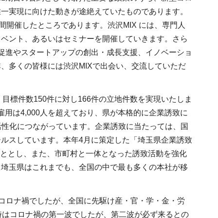
唯一実現に向けた動きが途絶えていたものであります。
間開催したところであります。渋沢MIX には、専門人
イベント、あるいはセミナーを開催していきます。さら
・促進やスタートアップの創出・成長支援、イノベーショ
、多くの皆様には渋沢MIXで出会い、交流していただ
は、目標件数150件に対し166件の立地件数を実現いたしま
雇用は4,000人を超えており、県が本格的に企業誘致に
の活性化につながっています。企業誘致に当たっては、国
ルスしています。本年4月に策定した「埼玉県企業誘致
こととし、また、市町村と一体となった誘致活動を強化
、埼玉県はこれまでも、全国の中で最も多くの本社が移
コロナ禍でしたが、全国に先駆け産・官・学・金・労
時はコロナ禍の第一波でしたが、第二波が必ず来るとの