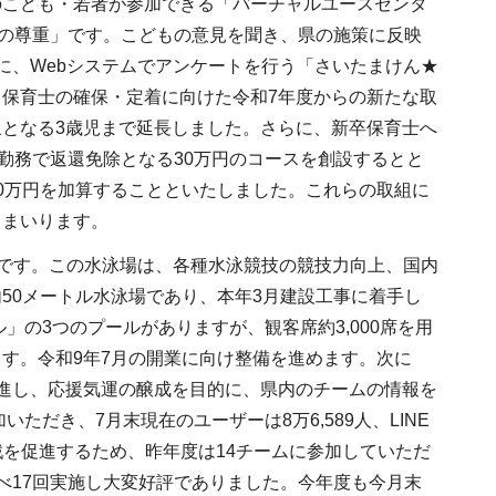
のこども・若者が参加できる「バーチャルユースセンタ
見の尊重」です。こどもの意見を聞き、県の施策に反映
に、Webシステムでアンケートを行う「さいたまけん★
保育士の確保・定着に向けた令和7年度からの新たな取
となる3歳児まで延長しました。さらに、新卒保育士へ
勤務で返還免除となる30万円のコースを創設するとと
0万円を加算することといたしました。これらの取組に
てまいります。
です。この水泳場は、各種水泳競技の競技力向上、国内
50メートル水泳場であり、本年3月建設工事に着手し
」の3つのプールがありますが、観客席約3,000席を用
す。令和9年7月の開業に向け整備を進めます。次に
進し、応援気運の醸成を目的に、県内のチームの情報を
ただき、7月末現在のユーザーは8万6,589人、LINE
戦を促進するため、昨年度は14チームに参加していただ
べ17回実施し大変好評でありました。今年度も今月末