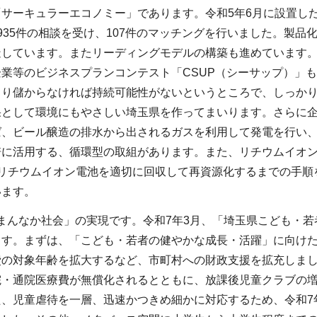
「サーキュラーエコノミー」であります。令和5年6月に設置し
935件の相談を受け、107件のマッチングを行いました。製
造しています。またリーディングモデルの構築も進めています
業等のビジネスプランコンテスト「CSUP（シーサップ）」
まり儲からなければ持続可能性がないというところで、しっか
として環境にもやさしい埼玉県を作ってまいります。さらに企
ば、ビール醸造の排水から出されるガスを利用して発電を行い
培に活用する、循環型の取組があります。また、リチウムイオ
、リチウムイオン電池を適切に回収して再資源化するまでの手順
います。
まんなか社会」の実現です。令和7年3月、「埼玉県こども・若
ます。まずは、「こども・若者の健やかな成長・活躍」に向けた
費の対象年齢を拡大するなど、市町村への財政支援を拡充しまし
院・通院医療費が無償化されるとともに、放課後児童クラブの
、児童虐待を一層、迅速かつきめ細かに対応するため、令和7