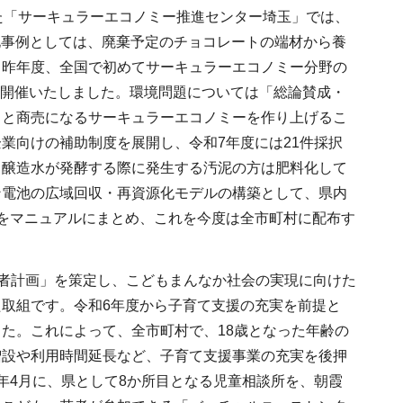
た「サーキュラーエコノミー推進センター埼玉」では、
品化事例としては、廃棄予定のチョコレートの端材から養
。昨年度、全国で初めてサーキュラーエコノミー分野の
も開催いたしました。環境問題については「総論賛成・
りと商売になるサーキュラーエコノミーを作り上げるこ
業向けの補助制度を展開し、令和7年度には21件採択
、醸造水が発酵する際に発生する汚泥の方は肥料化して
ン電池の広域回収・再資源化モデルの構築として、県内
をマニュアルにまとめ、これを今度は全市町村に配布す
者計画」を策定し、こどもまんなか社会の実現に向けた
取組です。令和6年度から子育て支援の充実を前提と
た。これによって、全市町村で、18歳となった年齢の
増設や利用時間延長など、子育て支援事業の充実を後押
年4月に、県として8か所目となる児童相談所を、朝霞