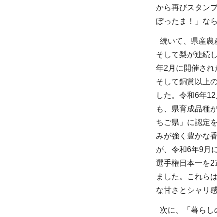
から再びスタン
ぽったま！」な
続いて、県産農
そして梨が連続
年2月に開催され
そして銅賞以上の
した。令和6年1
も、県育成品種
ちご県」に認定
みが強く豊かな
が、令和6年9月
選手権日本一を2
ました。これら
な甘さとシャリ
次に、「暮らし