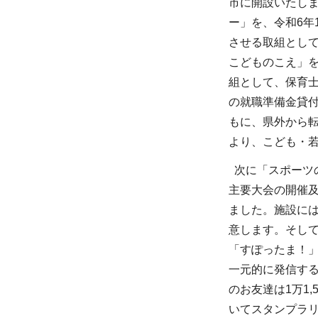
市に開設いたし
ー」を、令和6年
させる取組として
こどものこえ」
組として、保育
の就職準備金貸付
もに、県外から
より、こども・
次に「スポーツ
主要大会の開催及
ました。施設には
意します。そし
「すぽったま！
一元的に発信する
のお友達は1万1
いてスタンプラリ