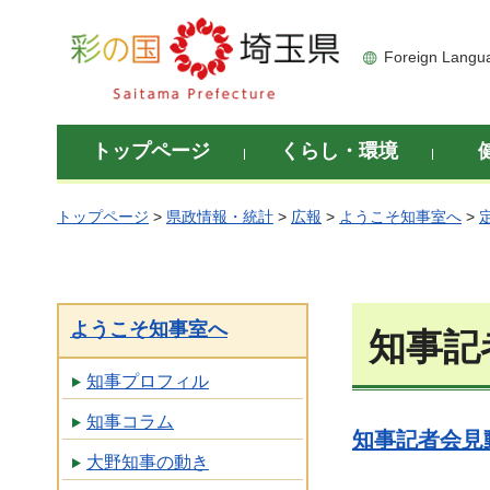
彩の国 埼玉県
Foreign Langu
トップページ
くらし・環境
トップページ
>
県政情報・統計
>
広報
>
ようこそ知事室へ
>
ようこそ知事室へ
知事記
知事プロフィル
知事コラム
知事記者会見動
大野知事の動き