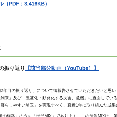
（PDF：3,416KB）
表
目の振り返り
【該当部分動画（YouTube）】
期2年目の振り返り」について御報告させていただきたいと思い
の到来」及び「激甚化・頻発化する災害、危機」に直面してい
一暮らしやすい埼玉」を実現すべく、直近1年に取り組んだ成果
の構築」のうち「渋沢MIX」であります。この渋沢MIXは、