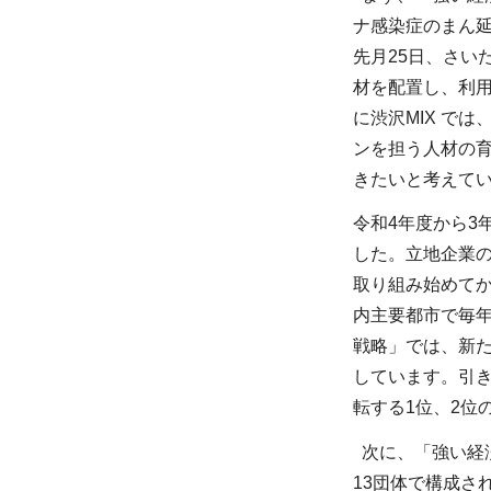
ナ感染症のまん
先月25日、さい
材を配置し、利
に渋沢MIX で
ンを担う人材の育
きたいと考えて
令和4年度から3年
した。立地企業の
取り組み始めてか
内主要都市で毎
戦略」では、新た
しています。引
転する1位、2位
次に、「強い経
13団体で構成