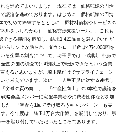
これを進めてまいりました。現在では「価格転嫁の円滑
いて議論を進めております。はじめに「価格転嫁の円滑
本で初めて締結するとともに、原材料価格やサービスの
パネルを示しながら）「価格交渉支援ツール」、これも
できる機能を追加し、結果1,422品目を選んでいただ
らリンクが貼られ、ダウンロード数は4万4,000回を
いる企業の割合について、埼玉県では、6割以上転嫁で
、全国の国の調査では4割以上で転嫁できたという企業
と言えると思いますが、埼玉県だけでサプライチェーン
ないと考えています。次に、「人手不足に対する連携し
「労働の質の向上」、「生産性向上」の3本柱で議論を
、戦略会議メンバーに宅配事業者や消費者団体などを加
ました。「宅配を1回で受け取ろうキャンペーン」も実
す。今年度は「埼玉1万台大作戦」を展開しており、県
カーを貼り付けていただいたところであります。