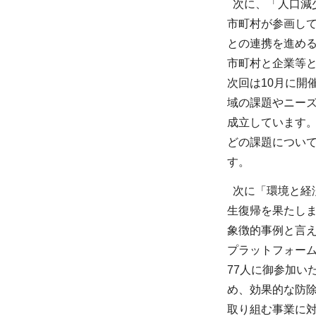
次に、「人口減
市町村が参画し
との連携を進め
市町村と企業等と
次回は10月に
域の課題やニーズ
成立しています。
どの課題につい
す。
次に「環境と経
生復帰を果たし
象徴的事例と言え
プラットフォーム
77人に御参加
め、効果的な防
取り組む事業に