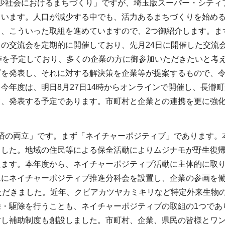
少社会におけるまちづくり」ですが、埼玉版スーパー・シティプ
ています。人口が減少する中でも、活力あるまちづくりを始め
る、こういった取組を進めていますので、2つ御紹介します。ま
の交流会を定期的に開催しており、先月24日に開催した交流会
開催を予定しており、多くの企業の方に御参加いただきたいと考
を発表し、それに対する解決策を企業等が提案するもので、令
今年度は、明日8月27日14時からオンラインで開催し、長瀞
て、発表する予定であります。市町村と企業との連携を更に強
済の両立」です。まず「ネイチャーポジティブ」であります。
ました。地域の住民等による保全活動によりムジナモが野生復
ます。本年度から、ネイチャーポジティブ活動に主体的に取り
にネイチャーポジティブ推進分科会を設置し、企業の参画を働
いただきました。近年、クビアカツヤカミキリなど特定外来生物
除・駆除を行うことも、ネイチャーポジティブの取組の1つであ
対し補助制度も創設しました。市町村、企業、県民の皆様とワ