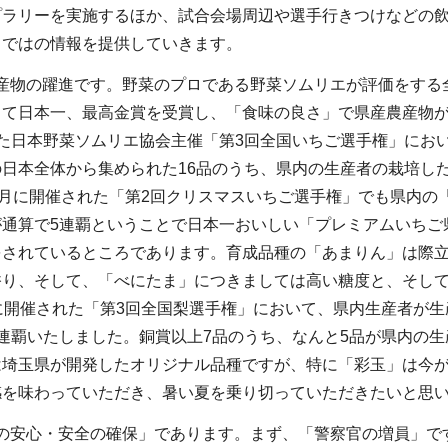
プラリーを実施するほか、試合会場周辺や選手行きつけなどの
らではの情報を提供していきます。
産物の躍進です。野菜のプロである野菜ソムリエが評価をする
して日本一、最高金賞を受賞し、「食味の良さ」で県産農産物が
た日本野菜ソムリエ協会主催「第3回全国いちご選手権」にお
日本全体から集められた16品のうち、県内の生産者の栽培し
2月に開催された「第2回クリスマスいちご選手権」でも県内の
が通算で5連覇ということで日本一おいしい「プレミアムいちご
をされているところであります。育成品種の「あまりん」は際
香り、そして、「べにたま」につきましては高い糖度と、そし
に開催された「第3回全国梨選手権」において、県内生産者が
連覇いたしました。銅賞以上7品のうち、なんと5品が県内の
は埼玉県が開発したオリジナル品種ですが、特に「彩玉」は今
感を味わっていただき、暑い夏を乗り切っていただきたいと思
の安心・安全の確保」であります。まず、「警察官の増員」で