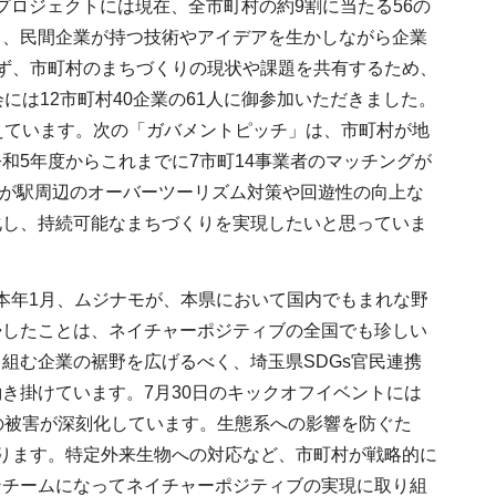
ロジェクトには現在、全市町村の約9割に当たる56の
る、民間企業が持つ技術やアイデアを生かしながら企業
ず、市町村のまちづくりの現状や課題を共有するため、
には12市町村40企業の61人に御参加いただきました。
えています。次の「ガバメントピッチ」は、市町村が地
和5年度からこれまでに7市町14事業者のマッチングが
町が駅周辺のオーバーツーリズム対策や回遊性の向上な
化し、持続可能なまちづくりを実現したいと思っていま
本年1月、ムジナモが、本県において国内でもまれな野
帰したことは、ネイチャーポジティブの全国でも珍しい
組む企業の裾野を広げるべく、埼玉県SDGs官民連携
き掛けています。7月30日のキックオフイベントには
の被害が深刻化しています。生態系への影響を防ぐた
ります。特定外来生物への対応など、市町村が戦略的に
ンチームになってネイチャーポジティブの実現に取り組