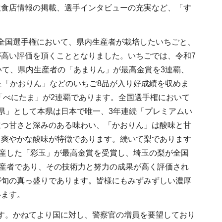
飲食店情報の掲載、選手インタビューの充実など、「す
全国選手権において、県内生産者が栽培したいちごと、
高い評価を頂くこととなりました。いちごでは、令和7
いて、県内生産者の「あまりん」が最高金賞を3連覇、
た「かおりん」などのいちご8品が入り好成績を収めま
「べにたま」が2連覇であります。全国選手権において
県」として本県は日本で唯一、3年連続「プレミアムい
立つ甘さと深みのある味わい、「かおりん」は酸味と甘
て爽やかな酸味が特徴であります。続いて梨であります
生産した「彩玉」が最高金賞を受賞し、埼玉の梨が全国
生産者であり、その技術力と努力の成果が高く評価され
が旬の真っ盛りであります。皆様にもみずみずしい濃厚
います。
す。かねてより国に対し、警察官の増員を要望しており