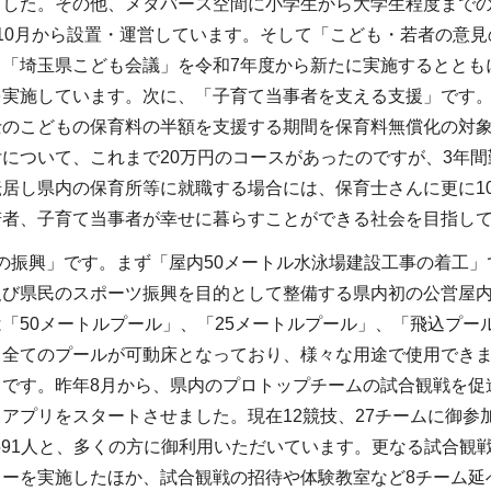
ました。その他、メタバース空間に小学生から大学生程度まで
10月から設置・運営しています。そして「こども・若者の意
「埼玉県こども会議」を令和7年度から新たに実施するととも
を実施しています。次に、「子育て当事者を支える支援」です。
士のこどもの保育料の半額を支援する期間を保育料無償化の対象
について、これまで20万円のコースがあったのですが、3年間
転居し県内の保育所等に就職する場合には、保育士さんに更に1
若者、子育て当事者が幸せに暮らすことができる社会を目指し
の振興」です。まず「屋内50メートル水泳場建設工事の着工」
び県民のスポーツ振興を目的として整備する県内初の公営屋内
「50メートルプール」、「25メートルプール」、「飛込プール
て全てのプールが可動床となっており、様々な用途で使用できま
」です。昨年8月から、県内のプロトップチームの試合観戦を促
アプリをスタートさせました。現在12競技、27チームに御参加い
,591人と、多くの方に御利用いただいています。更なる試合観
ーを実施したほか、試合観戦の招待や体験教室など8チーム延