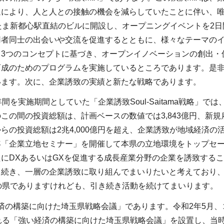
延により、人と人との接触の機会を減らしていたことに伴い、
たま新都心駅直結のビルに開設し、オープニングイベントを2日
用者同士の出会いや交流を促進するとともに、様々なテーマの
は、3つのコンセプトに基づき、オープンイノベーションの創出
成のためのプログラムを実施しているところであります。是非
います。次に、企業誘致の実績と新たな戦略であります。
間を実施期間としていた「企業誘致Soul-Saitama戦略」で
この間の投資総額は、計画ベースの数値では3,843億円、新規
らの投資総額は2兆4,000億円を超え、企業誘致が地域経済
年「企業立地セミナー」を開催して本県の立地環境をトップセー
にDXあるいはGXを促進する成長産業分野の企業を誘致する
き続き、一層の企業誘致に取り組んでまいりたいと考えており
の県でありますけれども、引き続き活動を続けてまいります。
済の構築に向けた埼玉県戦略会議」であります。令和2年5月、
される「強い経済の構築に向けた埼玉県戦略会議」を設置し、当