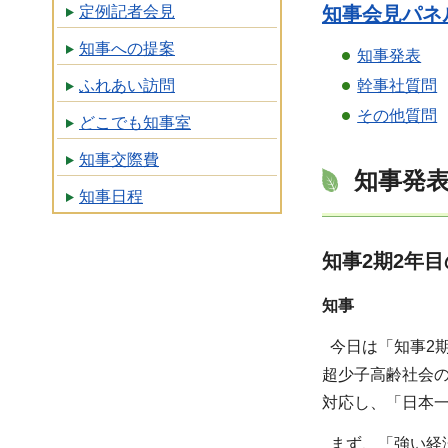
定例記者会見
知事会見パネル
知事への提案
知事発表
ふれあい訪問
幹事社質問
その他質問
どこでも知事室
知事交際費
知事発
知事日程
知事2期2年
知事
今日は「知事2
超少子高齢社会
対応し、「日本
まず、「強い経済