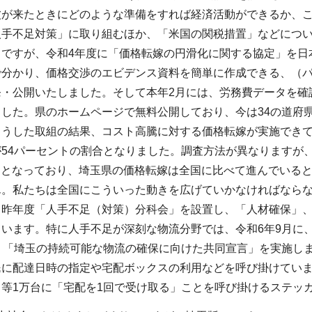
波が来たときにどのような準備をすれば経済活動ができるか、
人手不足対策」に取り組むほか、「米国の関税措置」などにつ
」ですが、令和4年度に「価格転嫁の円滑化に関する協定」を日
で分かり、価格交渉のエビデンス資料を簡単に作成できる、（
・公開いたしました。そして本年2月には、労務費データを確認
した。県のホームページで無料公開しており、今は34の道府県か
こうした取組の結果、コスト高騰に対する価格転嫁が実施できて
54パーセントの割合となりました。調査方法が異なりますが
ントとなっており、埼玉県の価格転嫁は全国に比べて進んでいる
ん。私たちは全国にこういった動きを広げていかなければなら
、昨年度「人手不足（対策）分科会」を設置し、「人材確保」、
ています。特に人手不足が深刻な物流分野では、令和6年9月に
、「埼玉の持続可能な物流の確保に向けた共同宣言」を実施し
民に配達日時の指定や宅配ボックスの利用などを呼び掛けていま
ク等1万台に「宅配を1回で受け取る」ことを呼び掛けるステッ