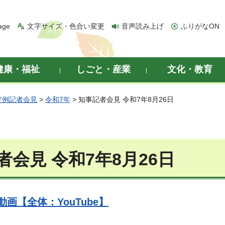
age
文字サイズ・色合い変更
音声読み上げ
ふりがなON
健康・福祉
しごと・産業
文化・教育
定例記者会見
>
令和7年
> 知事記者会見 令和7年8月26日
者会見 令和7年8月26日
画【全体：YouTube】