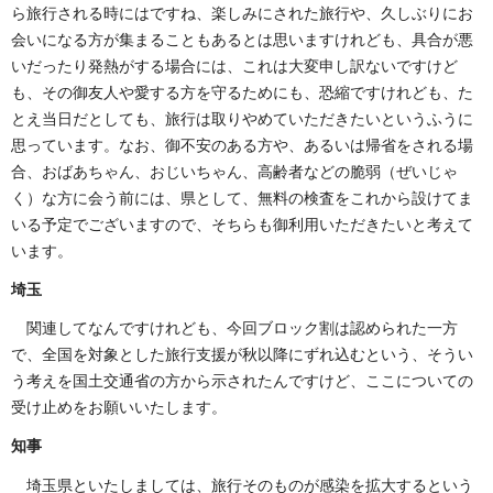
ら旅行される時にはですね、楽しみにされた旅行や、久しぶりにお
会いになる方が集まることもあるとは思いますけれども、具合が悪
いだったり発熱がする場合には、これは大変申し訳ないですけど
も、その御友人や愛する方を守るためにも、恐縮ですけれども、た
とえ当日だとしても、旅行は取りやめていただきたいというふうに
思っています。なお、御不安のある方や、あるいは帰省をされる場
合、おばあちゃん、おじいちゃん、高齢者などの脆弱（ぜいじゃ
く）な方に会う前には、県として、無料の検査をこれから設けてま
いる予定でございますので、そちらも御利用いただきたいと考えて
います。
埼玉
関連してなんですけれども、今回ブロック割は認められた一方
で、全国を対象とした旅行支援が秋以降にずれ込むという、そうい
う考えを国土交通省の方から示されたんですけど、ここについての
受け止めをお願いいたします。
知事
埼玉県といたしましては、旅行そのものが感染を拡大するという