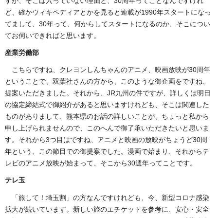
すが、そこは入っていない理由と、30周年ってことなんですけれ
ど、確かウィキペディアとかを見ると連載が1990年スタートになっ
てまして、30年って、何からしてスタートになるのか、そこについ
てお伺いできればと思います。
産業労働部
こちらですね、クレヨンしんちゃんのアニメ、映画放映が30周年
ということで、双葉社さんの方から、このような御企画をですね、
提案いただきました。それから、JR九州の件ですが、詳しくは明日
の協定締結式で御紹介があると思いますけれども、そこは関連した
ものがありまして、熊本県のお話の詳しいことが、ちょっと私から
申し上げられませんので、このへんで御了承いただきたいと思いま
す。それから3つ目はですね、アニメと映画の放映がちょうど30周
年という、この節目での御提案でした。漫画で始まり、それからテ
レビのアニメ放映が始まって、そこから30週年ってことです。
テレ玉
「旅して！埼玉割」の方なんですけれども、今、新型コロナ感染
拡大が続いています。新しい旅のエチケットを参考に、安心・安全