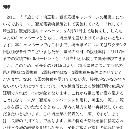
知事
次に、「『旅して！埼玉割』観光応援キャンペーンの延長」につ
いてであります。観光需要喚起策として実施している「『旅して！
埼玉割』観光応援キャンペーン」を8月31日まで延長をし、しんち
ゃんのキャンペーンとともに、埼玉県を盛り上げていきたいと思い
ます。本キャンペーンではこれまで、埼玉県民についてはワクチン2
回接種が条件でございましたが、県民の3回目の接種率は、7月17日
までの実績で62.6パーセントと、4月当初と比較して随分伸びてきま
した。このため、延長分の7月15日より、埼玉県民についても他の
県と同様に3回接種、2回接種ではなく3回接種を条件にさせていた
だきます。なお、3回の接種を受けていない方、接種がなかなかでき
ないという方につきましては、PCR検査等による陰性証明で結果が
証明できれば、その対象となります。これから更に暑い夏を迎える
ことになりますが、観光キャンペーンを利用し、埼玉の「涼」、涼
しさを感じていただくとともに、県内の魅力を是非再発見していた
だきたいと思います。この埼玉県の代表的な「涼」ですが、まず
は、長瀞の「川下り」であります。国の特別天然記念物に指定され
た秩父長瀞の岩畳を見物しながら、変化に富んだ荒川の流れに身を