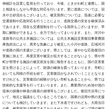
伸縮計を設置し監視を行っており、今後、ときがわ町と連携し、国
と相談をしながら早急な対応を行います。更に道路については、冠
水や土砂流出もございました。被災箇所については、迅速に必要な
交通規制や応急対応を行うことにより、道路交通の安全を確保済み
であります。現在も交通規制を行っている箇所もございますが、早
期に解除ができるよう、全力で当たってまいります。また、河川や
道路等の公共土木施設については、公共土木施設災害復旧事業費国
庫負担法により、異常な気象により被災した小川や道路、広域河川
や道路の国の支援がございます。県としては、速やかな応急復旧の
実施に加えて、再度災害や被災が拡大することがないよう、県や市
町が管理する施設の被災状況を国に報告するとともに、国の災害査
定を受けることによって、財源の確保を図ってまいります。市町に
おいても同様の手続を経て、災害復旧がなされていくこととなりま
すけれども、災害復旧の経験が少ない市町もあることから、県では
技術的な支援等を行ってまいります。また、農業用のため池や池の
堤体の損傷や林道の路肩の崩壊等もございました。復旧方法等につ
いて、地元と協議をしているところであり、国庫の活用や県の支援
についても検討していきます。また下水道ですけれども、大雨当日
の夜、被害状況は把握できておりませんでしたが、ポンプ場の施設