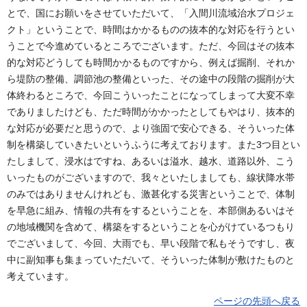
とで、国にお願いをさせていただいて、「入間川流域治水プロジェ
クト」ということで、時間はかかるものの抜本的な対応を行うとい
うことで今進めているところでございます。ただ、今回はその抜本
的な対応どうしても時間かかるものですから、例えば掘削、それか
ら堤防の整備、調節池の整備といった、その途中の段階の掘削が大
体終わるところで、今回こういったことになってしまって大変不幸
でありましたけども、ただ時間がかかったとしてもやはり、抜本的
な対応が必要だと思うので、より強固で安心できる、そういった体
制を構築していきたいというふうに考えております。また3つ目とい
たしまして、浸水はですね、あるいは溢水、越水、道路以外、こう
いったものがございますので、我々といたしましても、線状降水帯
のみではありませんけれども、激甚化する災害ということで、体制
を早急に組み、情報の共有をするということを、本部側あるいはそ
の地域機関を含めて、構築をするということを心がけているつもり
でございまして、今回、大雨でも、早い段階で私もそうですし、夜
中に副知事も集まっていただいて、そういった体制が敷けたものと
考えています。
ページの先頭へ戻る