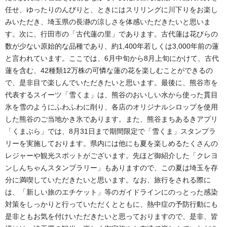
任せ、ゆったりのんびりと、ときにはスリリングに川下りをお楽し
みいただき、埼玉県の長瀞の涼しさを体感いただきたいと思いま
す。次に、行田市の「古代蓮の里」であります。古代蓮は花びらの
数が少ない原始的な品種であり、約1,400年若しくは3,000年前の蓮
と言われています。ここでは、6月中旬から8月上旬にかけて、古代
蓮を含む、42種類12万株の可憐な蓮の花を楽しむことができるの
で、是非目で楽しんでいただきたいと思います。最後に、熊谷市を
代表するスイーツ「雪くま」は、熊谷のおいしい水から使った貫目
氷を雪のようにふわふわに削り、各店のオリジナルシロップを使用
した熊谷のご当地かき氷であります。また、熊谷まちあるきアプリ
「くまぶら」では、8月31日まで期間限定で「雪くま」スタンプラ
リーを実施しております。県内には他にも夏を楽しめるたくさんの
レジャーや観光スポットがございます。先ほど御紹介した「クレヨ
ンしんちゃんスタンプラリー」もありますので、この夏は埼玉を存
分に満喫していただきたいと思います。なお、旅行をされる際に
は、「新しい旅のエチケット」等のガイドラインにのっとった感染
対策をしっかりと行っていただくとともに、熱中症の予防行動にも
是非ともお気を付けいただきたいと思っておりますので、是非、皆