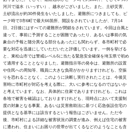
河川で溢水（いっすい）、越水がございました。また、土砂災害、
土砂流出が約30件発生をいたしました。避難所につきましても、ピ
ーク時で3市6町で最大66箇所、開設をされていましたが、7月14
日、2日後にはすべての避難所が閉鎖をされています。今回は台風と
違って、事前に予測することが困難であったり、あるいは事前の気
象台の予報と随分異なる部分もあったにも関わらず、各市町村で必
要な対応を迅速にしていただいたと評価しています。一例を挙げる
と、東松山市では警戒レベル5に当たる緊急安全確保を埼玉県で初め
て適用することとなりました。避難指示等の発令は、避難所の設置
や住民への周知等、職員に大きな負荷がかかりますけれども、空振
りを恐れることなく、このように決断し実行されたことは、今後災
害時に市町村が対応を考える際に、大いに参考になるのではないか
と考えています。なお、具体的に住家でありますけれども、これは
各地で被害を確認はしておりますけれども、現時点において支援制
度の対象となる事案、あるいは災害救助法に基づく応急仮設住宅の
提供となる基準には該当するという報告はございません。ただ今
後、市町村による詳細な被害状況の調査が進み、例えば住宅の被害
に遭われ、住まいにお困りの世帯が出てくるなどのようなことも含