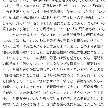
り、急激に増加し、第6波の急増時を想起させるような状況になって
います。県内で検出される変異株は7月中旬までに、BA.5が約8割を
占める状況となっており、陽性者急増の主な要因の1つと考えていま
す。病床使用率は高い状況にあります。重症病床の使用率は、しか
しその一方で13パーセントと低い値にとどまっており、またBA.5の
置き換わりが始まってから現時点までで、お1人の死亡者も出ていな
い、こういった状況でございますので、本日開催予定の専門家会議
においては、私どものいわゆる臨床的な事象を御報告をさせていた
だいた上で、御意見を頂く予定であります。また、このまま新規陽
性者の急増が続いてくると、これ医療機関の負担の増加につながっ
てまいりますので、この状況、最悪の状況も想定しながら、専門家
の御意見をお伺いをしつつ、モニタリングを徹底をし、感染動向に
応じた対策を速やかに実施していきたいと考えています。今日の専
門家会議におきましては、これらの県の対応と、恐らく我々として
も提案をしたいことがございますので、後ほど、議論を経てからの
御報告になりますけれども、新規陽性者が拡大をし、医療機関に負
担が出て、また夏休みがこれから始まります。そういったことを前
提とした提案を行いたいと思っていますので、その提案がもし、御
同意いただけるのであれば、専門家会議の後にお話ができるかと思