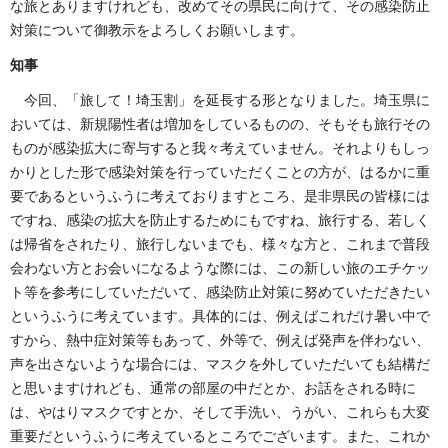
な旅とありますけれども、改めてその県民に向けて、その感染防止
対策について御教示をよろしくお願いします。
知事
今回、「旅して！埼玉割」を延長する形となりました。埼玉県に
おいては、新規陽性者は増加をしているものの、そもそも旅行その
ものが感染拡大に寄与すると我々考えていません。それよりもしっ
かりとした形で感染対策を行っていただくことの方が、はるかに重
要であるというふうに考えておりますところ、是非県民の皆様には
ですね、感染の拡大を防止するためにもですね、旅行する、若しく
は帰省をされたり、旅行しないまでも、様々な方と、これまで普段
会わない方とお会いになるような際には、この新しい旅のエチケッ
ト等を参考にしていただいて、感染防止対策に努めていただきたい
というふうに考えています。具体的には、例えばこれだけ暑い中で
すから、熱中症対策等もあって、外等で、例えば発声を伴わない、
声を出さないような場合には、マスクを外していただいても結構だ
と思いますけれども、通常の部屋の中だとか、お話をされる時に
は、やはりマスクですとか、そして手洗い、うがい、これらも大変
重要だというふうに考えているところでございます。また、これか