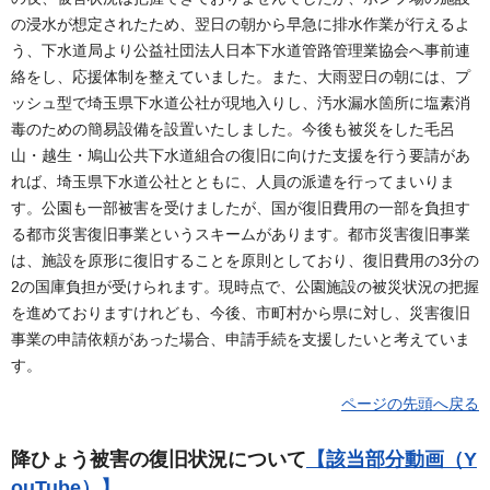
の浸水が想定されたため、翌日の朝から早急に排水作業が行えるよ
う、下水道局より公益社団法人日本下水道管路管理業協会へ事前連
絡をし、応援体制を整えていました。また、大雨翌日の朝には、プ
ッシュ型で埼玉県下水道公社が現地入りし、汚水漏水箇所に塩素消
毒のための簡易設備を設置いたしました。今後も被災をした毛呂
山・越生・鳩山公共下水道組合の復旧に向けた支援を行う要請があ
れば、埼玉県下水道公社とともに、人員の派遣を行ってまいりま
す。公園も一部被害を受けましたが、国が復旧費用の一部を負担す
る都市災害復旧事業というスキームがあります。都市災害復旧事業
は、施設を原形に復旧することを原則としており、復旧費用の3分の
2の国庫負担が受けられます。現時点で、公園施設の被災状況の把握
を進めておりますけれども、今後、市町村から県に対し、災害復旧
事業の申請依頼があった場合、申請手続を支援したいと考えていま
す。
ページの先頭へ戻る
降ひょう被害の復旧状況について
【該当部分動画（Y
ouTube）】