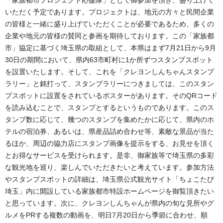
いただく予定であります。プロジェクトは、地元の方々と民間企業
の皆様と一緒に盛り上げていただくことが必要であるため、多くの
企業や地元の皆様の賛同と参画を期待しております。この「家族都
市」協定に基づく埼玉県の取組として、本県はまず7月21日から9月
30日の期間において、県内63市町村に1か所ずつスタンプスポット
を設置いたします。そして、これを「クレヨンしんちゃんスタンプ
ラリー」と銘打って、スタンプラリーにつきましては、このスタン
プスポットに設置をされているポスターがあります。そのQRコード
を読み込むことで、スタンプとするというものであります。このス
タンプ数に応じて、幾つのスタンプを集めたかに応じて、県内のホ
テルの宿泊券、あるいは、県産品詰め合わせ等、素敵な景品が当た
るほか、周辺の協力店にスタンプ画像を提示をする、お見せを頂く
とお得なサービスを受けられます。是非、御家族等で埼玉県の多彩
な観光地を巡り、楽しんでいただきたいと考えています。参加方法
やスタンプスポットの詳細は、埼玉県公式観光サイト「ちょこたび
埼玉」内に開設している家族都市特設ホームページを御覧頂きたい
と思っています。次に、クレヨンしんちゃんが県内の旬な見所やグ
ルメをPRする複数の動画を、明日7月20日から季節に合わせ、順