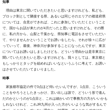
知事
理由は東京に聞いていただきたいと思いますけれども、私ども、
ブロック割として隣接する県、あるいは同じそのエリアの都道府県
については、合意ができれば、これに参加していただくということ
で、国からお話が来たのが4月だったと思いますけれども、その際
に、私の方から、山梨と千葉かな、県知事に電話をさせていただい
て、やりませんかということでお誘いをしたら、それが徐々に広が
っていって、最後、神奈川が参加することになったんですが、東京
についてはお誘いはしましたけども、どういう理由かは是非東京に
聞いていただきたいと思いますけれども、我々としては、東京都と
もしっかりとタッグを組めればいいなというふうに考えて、お誘い
はさせていただいてまいりました。
時事
家族都市協定の件で3点ほど伺いたいんですが、1点目、こういう
ことをやろうとしたきっかけ、言い出しは誰で、どういう形で進ん
だのかというのが1点目と、これは細かいので事務方の方がいいかも
しれないけれど、これJR九州が入った方がいいような気がするんで