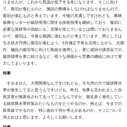
りませんが、これから気温が低下する冬になります。そこに向け
て、復旧が進むものと、施設の整備をしなければなりませんので、
復旧が進むものと考えています。今後の見通しですけれども、農林
振興センターが栽培管理に関する技術指導を継続しており、復旧に
必要な資材等の供給にも、支障が生じているとは聞いておりません
ので、復旧は、今後も順調に進むものと考えています。県としては
引き続き円滑に復旧が進むよう、6月補正予算を活用しながら、次期
作、施設の復旧等に向けた取組を後押しし、更に巡回や講習会での
栽培指導を更に続けるなど、様々な側面から営農の継続に向けて努
力してまいります。
時事
すみません、大雨関係なんですけれども、今九州の方で線状降水
帯が発生してると思うんですけども、昨日、知事も言われました自
然災害が激甚化されてるってことなんですが、最近多く発生してい
る線状降水帯対策みたいなものをどうやるのか。例えば、今までの
延長線でやるのか、特に改めて何か考えがあるのか、そこについて
伺えればと思います。よろしくお願いします。