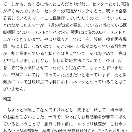
て、しかも、要するに他のところだと1か所に、センターとかに電話
が行くものですから、センターの電話がパンクすると。我々は全部
公表しているんで、そこに直接行っていただくので、そういったこ
とはなかったんですが、7月の第1週が逼迫していると感じている医
療機関は4.3パーセントだったのが、翌週には倍の8.6パーセントと
上がってきています。やはり我々としては、今、診療・検査医療機
関、特に土日、少ないので、そこが厳しい状況になっている可能性
が、割と高まっていると私たちは考えていて、それを含めて、先ほ
ど申し上げましたけども、新しい対応方法についても、今日、話
を、専門家会議にさせていただく予定なので、ちょっとすいませ
ん、中身については、待っていただきたいと思っています。あと保
健所については現時点では特にボトルネックとなっていることはご
ざいません。
埼玉
ちょっと関連してなんですけれども、先ほど「旅して！埼玉割」
のお話がございました。一方で、やっぱり新規感染者が非常に増え
ているということで、旅行に行く前に、やっぱり検査が、これ今回
あるいは3回接種か、検査での陰性が義務付けられているかと思うん