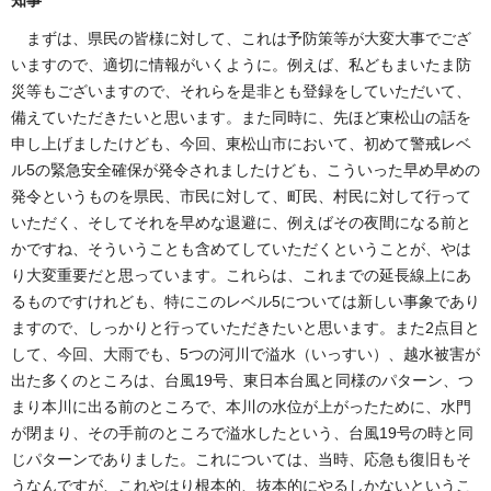
知事
まずは、県民の皆様に対して、これは予防策等が大変大事でござ
いますので、適切に情報がいくように。例えば、私どもまいたま防
災等もございますので、それらを是非とも登録をしていただいて、
備えていただきたいと思います。また同時に、先ほど東松山の話を
申し上げましたけども、今回、東松山市において、初めて警戒レベ
ル5の緊急安全確保が発令されましたけども、こういった早め早めの
発令というものを県民、市民に対して、町民、村民に対して行って
いただく、そしてそれを早めな退避に、例えばその夜間になる前と
かですね、そういうことも含めてしていただくということが、やは
り大変重要だと思っています。これらは、これまでの延長線上にあ
るものですけれども、特にこのレベル5については新しい事象であり
ますので、しっかりと行っていただきたいと思います。また2点目と
して、今回、大雨でも、5つの河川で溢水（いっすい）、越水被害が
出た多くのところは、台風19号、東日本台風と同様のパターン、つ
まり本川に出る前のところで、本川の水位が上がったために、水門
が閉まり、その手前のところで溢水したという、台風19号の時と同
じパターンでありました。これについては、当時、応急も復旧もそ
うなんですが、これやはり根本的、抜本的にやるしかないというこ