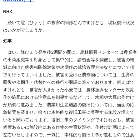
NHK
続いて雹（ひょう）の被害の関係なんですけども、現状復旧状況
はいかがでしょうか。
知事
はい。降ひょう発生後2週間の間に、農林振興センターでは農業者
の出荷組織等を対象として集中的に、講習会等を開催し、被害の軽
減に向けた病害虫防除対策や次期作の栽培管理方法などについて指
導を行ってまいりました。被害を受けた農作物については、生育の
回復や次期作・代替作への移行が順調に進んでおります。例えばで
すけれども、被害が大きかった小麦では、農林振興センターが次期
作の施肥における注意点を指導するなどして、水稲や大豆の作付け
が順調に進みました。農業用生産施設の復旧については、当面の応
急措置を済ませ、徐々に本格的な復旧工事に着手する施設が増えて
いると聞いております。復旧工事のタイミングですけれども、被害
程度あるいは施設内にある作物の生育状況や、作付け計画によって
左右いたしますので、一気に、本格的な復旧工事が進むものではあ