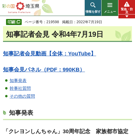
彩の国 埼玉県
緊急・防
情報を探す
メニュー
災
ページ番号：219598
掲載日：2022年7月19日
知事記者会見 令和4年7月19日
知事記者会見動画【全体：YouTube】
知事会見パネル（PDF：990KB）
知事発表
幹事社質問
その他の質問
知事発表
「クレヨンしんちゃん」30周年記念 家族都市協定