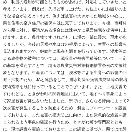
め、制度の適用が可能となるものがあれば、対応をしていきたいと
考えています。例えば、先ほど申し上げた、お住まいにお困りのよ
うな場合があるとすれば、例えば被害の大きかった地域を中心に、
県営住宅の空き住戸の確保を既に完了しております。今後、市町村
から県に対し、要請がある場合には速やかに県営住宅を提供申し上
げます。また、農作物ですけれども、ほ場の一部に浸水、冠水があ
りましたが、今後の天候や水はけの程度によって、生育への影響も
見込まれますので、継続的に現在も調査を行っています。浸水等に
よる農作物の被害については、減収量や被害面積等について、一定
の基準を満たすことで、埼玉県農業災害対策特別措置条例の支援対
象となります。生産者については、浸水等による生育への影響の回
避・抑制のため、JAと連携をして、排水対策や病害虫防除等の栽培
技術指導を既に行っているところでございます。また、土地災害で
すけれども、ときがわ町の関堀地区において、地すべり事象によっ
て家屋被害が発生をいたしました。県では、さらなる降雨によって2
次災害が発生することを防止するため、斜面にブルーシートを設置
しております。また被害の拡大防止に向け、また緊急的な処置を講
じられるよう事象の確認を行うため、ときがわ町や専門家ととも
に、現地調査を実施しております。この調査に基づき、県では地盤