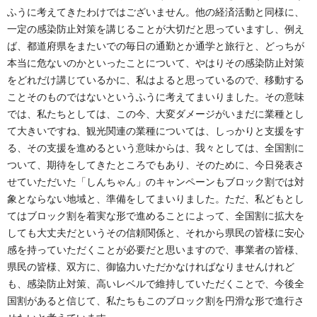
ふうに考えてきたわけではございません。他の経済活動と同様に、
一定の感染防止対策を講じることが大切だと思っていますし、例え
ば、都道府県をまたいでの毎日の通勤とか通学と旅行と、どっちが
本当に危ないのかといったことについて、やはりその感染防止対策
をどれだけ講じているかに、私はよると思っているので、移動する
ことそのものではないというふうに考えてまいりました。その意味
では、私たちとしては、この今、大変ダメージがいまだに業種とし
て大きいですね、観光関連の業種については、しっかりと支援をす
る、その支援を進めるという意味からは、我々としては、全国割に
ついて、期待をしてきたところでもあり、そのために、今日発表さ
せていただいた「しんちゃん」のキャンペーンもブロック割では対
象とならない地域と、準備をしてまいりました。ただ、私どもとし
てはブロック割を着実な形で進めることによって、全国割に拡大を
しても大丈夫だというその信頼関係と、それから県民の皆様に安心
感を持っていただくことが必要だと思いますので、事業者の皆様、
県民の皆様、双方に、御協力いただかなければなりませんけれど
も、感染防止対策、高いレベルで維持していただくことで、今後全
国割があると信じて、私たちもこのブロック割を円滑な形で進行さ