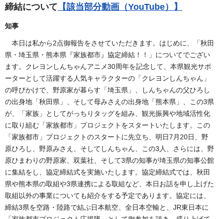
締結について
【該当部分動画（YouTube）】
知事
本日は私から2点御報告をさせていただきます。はじめに、「秋田
県・埼玉県・熊本県『家族都市』協定締結！！」についてでござい
ます。クレヨンしんちゃんアニメ30周年を記念して、本県観光サポ
ーターとして活躍する人気キャラクターの「クレヨンしんちゃん」
の呼びかけで、野原家が暮らす「埼玉県」、しんちゃんの父ひろし
の出身地「秋田県」、そして母みさえの出身地「熊本県」、この3県
が、「家族」としてがっちりタッグを組み、観光振興や地域活性化
に取り組む「家族都市」プロジェクトをスタートいたします。この
「家族都市」プロジェクトのスタートに先立ち、明日7月20日、野
原ひろし、野原みさえ、そしてしんちゃん、この3人、さらには、野
原ひまわりの野原家、双葉社、そして3県の知事が埼玉県の知事公館
に集結をし、協定締結式を実施いたします。協定締結式では、秋田
県や熊本県の取組や3県連携による取組など、本日お話を申し上げた
取組以外の事業についても紹介をする予定であります。協定には、
締結3県を空路・陸路で結ぶ日本航空、全日本空輸と、JR東日本に
「家族都市プロジェクト応援隊」として御参加を頂き、盛り上げて