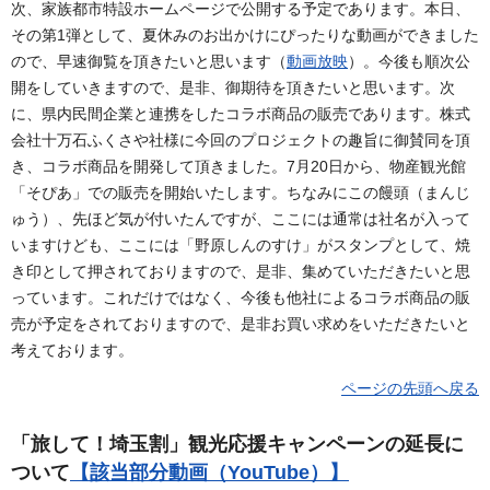
次、家族都市特設ホームページで公開する予定であります。本日、
その第1弾として、夏休みのお出かけにぴったりな動画ができました
ので、早速御覧を頂きたいと思います（
動画放映
）。今後も順次公
開をしていきますので、是非、御期待を頂きたいと思います。次
に、県内民間企業と連携をしたコラボ商品の販売であります。株式
会社十万石ふくさや社様に今回のプロジェクトの趣旨に御賛同を頂
き、コラボ商品を開発して頂きました。7月20日から、物産観光館
「そぴあ」での販売を開始いたします。ちなみにこの饅頭（まんじ
ゅう）、先ほど気が付いたんですが、ここには通常は社名が入って
いますけども、ここには「野原しんのすけ」がスタンプとして、焼
き印として押されておりますので、是非、集めていただきたいと思
っています。これだけではなく、今後も他社によるコラボ商品の販
売が予定をされておりますので、是非お買い求めをいただきたいと
考えております。
ページの先頭へ戻る
「旅して！埼玉割」観光応援キャンペーンの延長に
ついて
【該当部分動画（YouTube）】