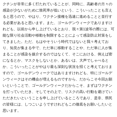
クチンが非常に多く打たれていることが、同時に、高齢者の方々の
感染が少ないがために致死率が低いという、こういったことも言え
ると思うので、やはり、ワクチン接種を迅速に進めることと並行す
る必要があると思います。また、ゴールデンウィークでありますけ
れども、以前から申し上げているとおり、我々第1波等の際には、可
能な限り社会活動や移動を制限することによって感染防止対策をし
てきました。ただ、もはやそういう時代ではないと我々考えてお
り、知見が集まる中で、ただ単に移動することや、ただ単に人が集
まることが感染を媒介するのではなくて、そこにおける、例えば密
になるとか、マスクをしないとか、あるいは、大声でしゃべると
か、こういったことがやはり最も深刻な状況を招くと考えておりま
すので、ゴールデンウィークではありますけれども、特にゴールデ
ンウィークはその機会が増えるものですから、だからこそ今回お願
いということで、ゴールデンウィークだからこそ、まずはワクチン
を打っていただき、そしてその上で、リスクの高い行動を避けてい
ただきたいということを申し上げているところであり、是非、県民
の皆様には、しつこいようですけれどもこの徹底をお願いしたいと
思います。