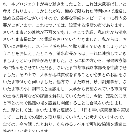
れ、本プロジェクトが再び動き出したこと、これは大変喜ばしいと
考えております。しかしながら、極めて限られた時間の中で迅速に
進める必要がございますので、必要な手続をスピーディーに行う必
要がございます。これについては、設置する場所の市であります、
さいたま市との連携が不可欠であり、そこで先週、私の方から清水
さいたま市長に対して電話をさせていただきました。私からは、お
互いに連携をし、スピード感を持って取り組んでいきましょうとい
うことをお伝えしたところ、清水市長からは、一緒に連携していき
ましょうという回答がありました。さらに私の方から、保健医療部
長に指示をさせていただき、さいたま市都市戦略本部長を往訪させ
ました。その上で、大学が地域貢献をすることが必要とのお話をさ
いたま市側から伺いました。他方で、また昨日、砂川副知事が、さ
いたま市の小川副市長と面談をし、大学から要望されている市所有
の土地の貸与などの課題を解決していくために、今後、定期的に県
と市との間で協議の場を設置し開催することに合意をいたしまし
た。県としては、さいたま市と連携をし、1日も早い病院整備を実現
して、これまでの遅れを取り戻していきたいと考えていますので、
全ての、今お話したとおり、あらゆるレベルで可能な協議を迅速に
進めたいと考えています。