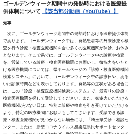
ゴールデンウィーク期間中の発熱時における医療提
供体制について
【該当部分動画（YouTube）】
知事
次に、ゴールデンウィーク期間中の発熱時における医療提供体制
であります。ゴールデンウィーク中は、発熱患者等の外来診療や検
査を行う診療・検査医療機関を含む多くの医療機関が休診、お休み
となります。そこで県では、ゴールデンウィーク中の診療や検査
を、営業している診療・検査医療機関にお願いし、御協力をいただ
ける医療機関については、県ホームページの「診療・検査医療機関
検索システム」において、ゴールデンウィーク中の診療日や、ある
いは診療時間などを表示しております。発熱等の症状がある場合に
は、この「診療・検査医療機関検索システム」で、最寄りの診療・
検査医療機関を探して受診してください。また、御協力いただける
医療機関が少ない日は、特別に診療や検査を引き受けていただける
よう、特定の医療機関にお願いもしてございます。受診できる診
療・検査医療機関が見つからない場合には、「埼玉県受診・相談セ
ンター」または「新型コロナウイルス感染症県民サポートセンタ
ー」にお問合せをいただければ、受診可能なところを御案内させて