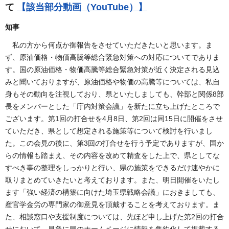
て
【該当部分動画（YouTube）】
知事
私の方から何点か御報告をさせていただきたいと思います。ま
ず、原油価格・物価高騰等総合緊急対策への対応についてでありま
す。国の原油価格・物価高騰等総合緊急対策が近く決定される見込
みと聞いておりますが、原油価格や物価の高騰等については、私自
身もその動向を注視しており、県といたしましても、幹部と関係8部
長をメンバーとした「庁内対策会議」を新たに立ち上げたところで
ございます。第1回の打合せを4月8日、第2回は同15日に開催をさせ
ていただき、県として想定される施策等について検討を行いまし
た。この会見の後に、第3回の打合せを行う予定でありますが、国か
らの情報も踏まえ、その内容を改めて精査をした上で、県としてな
すべき事の整理をしっかりと行い、県の施策をできるだけ速やかに
取りまとめていきたいと考えております。また、明日開催をいたし
ます「強い経済の構築に向けた埼玉県戦略会議」におきましても、
産官学金労の専門家の御意見を頂戴することを考えております。ま
た、相談窓口や支援制度については、先ほど申し上げた第2回の打合
せにおいて、早急に県のホームページに情報を集約化して掲載する