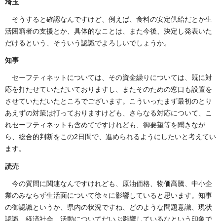
埼玉
そうすると確認なんですけど、例えば、食料の安定供給だとか生
活困窮者の支援とか、具体的なことは、また今後、決定し発表いた
だけるという、そういう認識でよろしいでしょうか。
知事
セーフティネットについては、その資金繰りについては、既に対
応を打たせていただいておりますし、またそのための窓口も設置を
させていただいたところでございます。こういったまず最初のとり
あえずの対策は打っておりますけども、さらなる対応について、こ
れセーフティネットも含めてですけれども、御要望等を聞きなが
ら、総合的判断をこの2日間で、進められるようにしたいと考えてい
ます。
読売
今の質問に関連なんですけれども、原油価格、物価高騰、中小企
業のみならず生活面について徐々に影響していると思います。知事
の御認識というか、県内の状況ですね、どのような問題意識、現状
認識、経済社会、活動についてだいぶ影響しているなという印象で