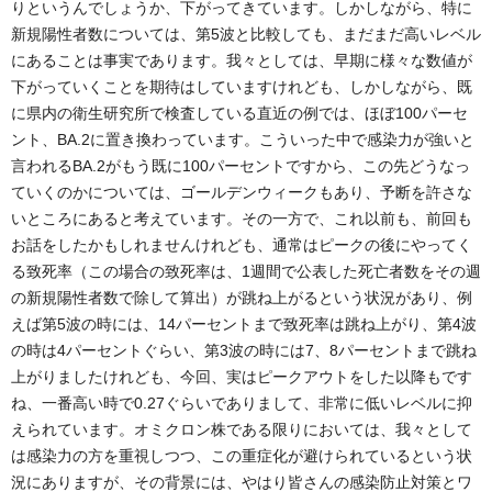
りというんでしょうか、下がってきています。しかしながら、特に
新規陽性者数については、第5波と比較しても、まだまだ高いレベル
にあることは事実であります。我々としては、早期に様々な数値が
下がっていくことを期待はしていますけれども、しかしながら、既
に県内の衛生研究所で検査している直近の例では、ほぼ100パーセ
ント、BA.2に置き換わっています。こういった中で感染力が強いと
言われるBA.2がもう既に100パーセントですから、この先どうなっ
ていくのかについては、ゴールデンウィークもあり、予断を許さな
いところにあると考えています。その一方で、これ以前も、前回も
お話をしたかもしれませんけれども、通常はピークの後にやってく
る致死率（この場合の致死率は、1週間で公表した死亡者数をその週
の新規陽性者数で除して算出）が跳ね上がるという状況があり、例
えば第5波の時には、14パーセントまで致死率は跳ね上がり、第4波
の時は4パーセントぐらい、第3波の時には7、8パーセントまで跳ね
上がりましたけれども、今回、実はピークアウトをした以降もです
ね、一番高い時で0.27ぐらいでありまして、非常に低いレベルに抑
えられています。オミクロン株である限りにおいては、我々として
は感染力の方を重視しつつ、この重症化が避けられているという状
況にありますが、その背景には、やはり皆さんの感染防止対策とワ