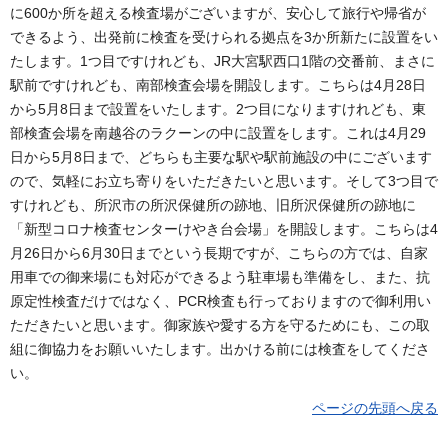
に600か所を超える検査場がございますが、安心して旅行や帰省が
できるよう、出発前に検査を受けられる拠点を3か所新たに設置をい
たします。1つ目ですけれども、JR大宮駅西口1階の交番前、まさに
駅前ですけれども、南部検査会場を開設します。こちらは4月28日
から5月8日まで設置をいたします。2つ目になりますけれども、東
部検査会場を南越谷のラクーンの中に設置をします。これは4月29
日から5月8日まで、どちらも主要な駅や駅前施設の中にございます
ので、気軽にお立ち寄りをいただきたいと思います。そして3つ目で
すけれども、所沢市の所沢保健所の跡地、旧所沢保健所の跡地に
「新型コロナ検査センターけやき台会場」を開設します。こちらは4
月26日から6月30日までという長期ですが、こちらの方では、自家
用車での御来場にも対応ができるよう駐車場も準備をし、また、抗
原定性検査だけではなく、PCR検査も行っておりますので御利用い
ただきたいと思います。御家族や愛する方を守るためにも、この取
組に御協力をお願いいたします。出かける前には検査をしてくださ
い。
ページの先頭へ戻る