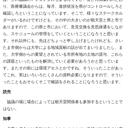
り、医療審議会からは、毎月、進捗状況を県がコントロールしろと
確認しろということになっています。そこで、様々なステークホル
ダーがいるわけですけども、その中の大きいのが順天堂と県と市で
ありますので、この県と市において、意見交換を意思疎通をしなが
ら、スケジュールの管理をしていくということになろうと思いま
す。それ以外にも、先ほどちょっと申し上げましたけれども、さい
たま市側からは大学による地域貢献の話が出てまいりましたし、ま
た、大学側からの要望とされている市所有地の土地の貸与、これら
の課題といったものを解消していく必要があろうかと思っていま
す。またその前には環境アセスとかですね、そういったことがあっ
てこれ、実はいろいろたくさんの資料必要になりますので、そうい
ったこともおそらくそこで確認をされることになろうと思います。
読売
協議の場に場合によっては順天堂関係者も参加するということで
はない。
知事