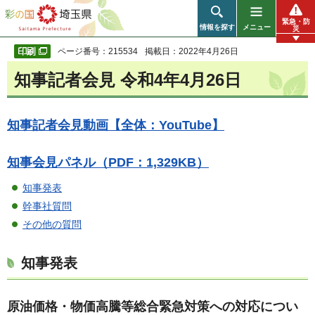
彩の国 埼玉県
緊急・防
情報を探す
メニュー
災
ページ番号：215534
掲載日：2022年4月26日
知事記者会見 令和4年4月26日
知事記者会見動画【全体：YouTube】
知事会見パネル（PDF：1,329KB）
知事発表
幹事社質問
その他の質問
知事発表
原油価格・物価高騰等総合緊急対策への対応につい