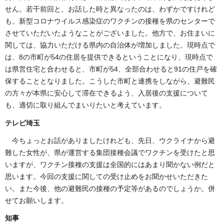
せん。若干前回と、お話した時と異なったのは、わずかですけれど
も、新型コロナウイルス感染症のワクチンの接種を県のセンターで
させていただいたようなことがございました。他方で、お住まいに
関しては、協力いただける県内の自治体が増加しました。現時点で
は、8の市町が54の住居を提供できるということになり、現時点で
は県営住宅と合わせると、市町が54、全部合わせると91の住戸を確
保することとなりました。こうした市町と連携をしながら、避難民
の方々が本県に安心して滞在できるよう、入居後の支援について
も、適切に取り組んでまいりたいと考えています。
テレビ埼玉
今ちょっとお話がありましたけれども、先日、ウクライナから避
難した女性が、県が運営する集団接種会議でワクチンを受けたと思
いますが、ワクチン接種の支援は全国的にはあまり聞かない例だと
思います。今回の支援に関しての受け止めをお聞かせいただきた
い。また今後、他の避難民の接種の予定等があるのでしょうか。併
せてお願いします。
知事