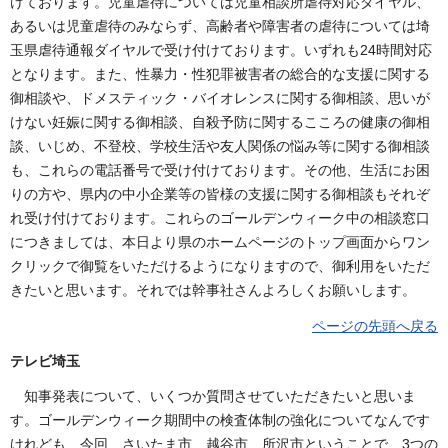
けております。児童虐待については児童相談所虐待対応ダイヤル、
あるいは児童虐待のみならず、高齢者や障害者の虐待については埼
玉県虐待通報ダイヤルで受け付けております。いずれも24時間対応
となります。また、性暴力・性犯罪被害者の総合的な支援に関する
御相談や、ドメスティック・バイオレンスに関する御相談、思いが
けない妊娠に関する御相談、自殺予防に関するこころの健康の御相
談、いじめ、不登校、学校生活や友人関係の悩み等に関する御相談
も、これらの電話番号で受け付けております。その他、生活にお困
りの方や、県内の中小企業等の皆様の支援に関する御相談もそれぞ
れ受け付けております。これらのゴールデンウィーク中の相談窓口
につきましては、本日より県のホームページのトップ画面からワン
クリックで御覧をいただけるようになりますので、御利用をいただ
きたいと思います。それでは幹事社さんよろしくお願いします。
ページの先頭へ戻る
テレビ埼玉
知事発表について、いくつか質問させていただきたいと思いま
す。ゴールデンウィーク期間中の検査体制の強化についてなんです
けれども、今回、さいたま市、越谷市、所沢市ということで、3つの