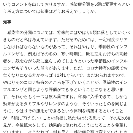
いうコメントを出しておりますが、感染症分類を5類に変更するとい
う考え方については知事はどうお考えでしょうか。
知事
感染症の分類については、将来的にはやはり5類に落としていくべ
きものだと私は考えています。ただそのためには、一定程度クリア
しなければならないものがあって、それはやはり、季節性のインフ
ルエンザも、例えばその冬の、寒い時期に、既往症をお持ちの高齢
者を、残念ながら死に至らしめてしまうといった季節性のインフル
エンザもそういった傾向があります。ただ、コロナ特有の症状でお
亡くなりになる方がやっぱり2対1ぐらいで、まだおられますので、
やはりそのコロナ特有のところを下げていくことが、季節性のイン
フルエンザと同じような評価ができるということになると思いま
す。それからもう一つは飲み薬ですね。容易に入手できて、しかも
効果があるタミフルやリレンザのような、そういったものを同じよ
うに、やはりその服用ができるという体制を構築するということ
が、5類に下げていくことの前提に私たちはなる思って、その辺の知
見が、今後拡大をして、効果的に使われるようになることを希望し
ていますし、そうなれば一刻も早く、感染症分類は変えていただき