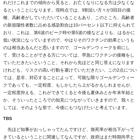
れだけこれまでの傾向から見ると、お亡くなりになる方は少なくな
るということになります。現時点では、9割近い方々が3回目の接
種、高齢者がしていただいていることもあり、このところ、高齢者
の新規陽性者数に占める感染割合は10パーセント以下に抑えられて
おり、これは、第6波のピーク時や第5波の後などよりも、はるかに
低い状況になっていますので、やはりそのワクチンの効果というも
のは相当あるんだと思いますので、ゴールデンウィークを前にし
て、受けることができる方については、早急にワクチンの接種をし
ていただきたいということ、それから先ほどと同じ答えになります
けれども、リスクの高い行動を避けていただきたい。この2点につい
ては、是非、対応することによって、可能な限りゴールデンウィー
クであっても、一定程度、もしかしたら上がるかもしれませんが、
一定程度抑える、これができてくると今後も夏休みとか年末年始と
か、そういったところでの知見につながっていきますので、我々と
しては、そのような形で、今後にもつなげたいと考えています。
TBS
先ほど知事がおっしゃってたんですけど、致死率が相当下がって
きているということに関連してなんですが、政府はまだ時期尚早と