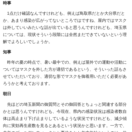
時事
1点だけ確認なんですけれども、例えば鳥取県だとか大分県だと
か、あまり感染が広がってないところではですね、屋内ではマスク
は外していいみたいな話が出ていると思うんですけれども、埼玉県
については、現状そういう段階には全然まだできていないという理
解でよろしいでしょうか。
知事
昨年の夏の時点で、暑い最中での、例えば屋外での運動や活動に
ついてはマスクを外した方が適切であるという、そういった話もさ
せていただいており、適切な形でマスクを御着用いただく必要があ
ろうかと考えております。
朝日
先ほどの埼玉新聞の御質問とその御回答とちょっと関連する部分
かとは思うんですけれども、今現在、県内の感染状況は感染者数自
体は高止まり下げ止まりしているような状況ですけれども、減少傾
向に実効再生産数を見るとあるという状況かと思います。一方で、