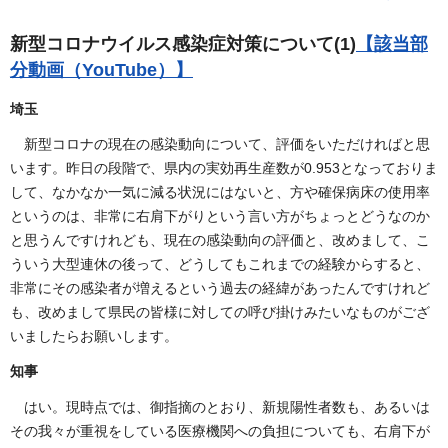
新型コロナウイルス感染症対策について(1)
【該当部
分動画（YouTube）】
埼玉
新型コロナの現在の感染動向について、評価をいただければと思
います。昨日の段階で、県内の実効再生産数が0.953となっておりま
して、なかなか一気に減る状況にはないと、方や確保病床の使用率
というのは、非常に右肩下がりという言い方がちょっとどうなのか
と思うんですけれども、現在の感染動向の評価と、改めまして、こ
ういう大型連休の後って、どうしてもこれまでの経験からすると、
非常にその感染者が増えるという過去の経緯があったんですけれど
も、改めまして県民の皆様に対しての呼び掛けみたいなものがござ
いましたらお願いします。
知事
はい。現時点では、御指摘のとおり、新規陽性者数も、あるいは
その我々が重視をしている医療機関への負担についても、右肩下が