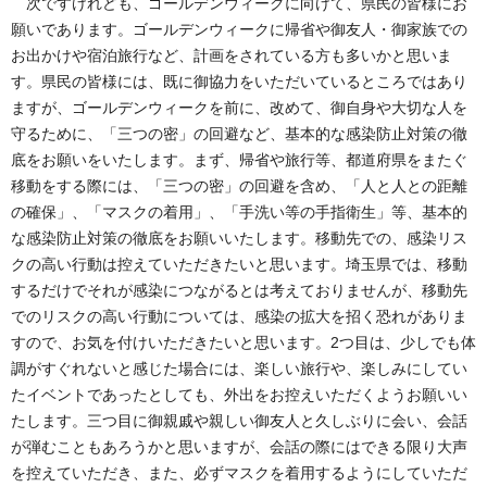
次ですけれども、ゴールデンウィークに向けて、県民の皆様にお
願いであります。ゴールデンウィークに帰省や御友人・御家族での
お出かけや宿泊旅行など、計画をされている方も多いかと思いま
す。県民の皆様には、既に御協力をいただいているところではあり
ますが、ゴールデンウィークを前に、改めて、御自身や大切な人を
守るために、「三つの密」の回避など、基本的な感染防止対策の徹
底をお願いをいたします。まず、帰省や旅行等、都道府県をまたぐ
移動をする際には、「三つの密」の回避を含め、「人と人との距離
の確保」、「マスクの着用」、「手洗い等の手指衛生」等、基本的
な感染防止対策の徹底をお願いいたします。移動先での、感染リス
クの高い行動は控えていただきたいと思います。埼玉県では、移動
するだけでそれが感染につながるとは考えておりませんが、移動先
でのリスクの高い行動については、感染の拡大を招く恐れがありま
すので、お気を付けいただきたいと思います。2つ目は、少しでも体
調がすぐれないと感じた場合には、楽しい旅行や、楽しみにしてい
たイベントであったとしても、外出をお控えいただくようお願いい
たします。三つ目に御親戚や親しい御友人と久しぶりに会い、会話
が弾むこともあろうかと思いますが、会話の際にはできる限り大声
を控えていただき、また、必ずマスクを着用するようにしていただ