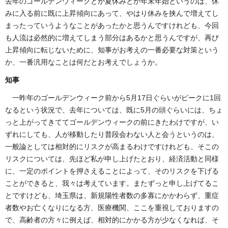
去年のゴールデンウィークとか夏休みとか年末年始というのは、休
みに入る前に既に上昇傾向にあって、やはり休みを挟んで増えてし
まったっていうようなことがあったかと思うんですけれども、今回
も人流は必然的に増えてしまう部分はあるかと思うんですが、再び
上昇傾向に転じないために、知事がお考えの一番必要な対策という
か、一番汎用なことは何だとお考えでしょうか。
知事
一昨年のゴールデンウィーク前から5月17日ぐらいがピークに1回
なるという状況で、去年については、既に5月の頭ぐらいには、ちょ
っと上がってきててゴールデンウィークの前にきたわけですが、い
ずれにしても、人が移動したり普段会わない人と会うというのは、
一般論としては相対的にリスクが高まるわけですけれども、そこの
リスクについては、先ほど私が申し上げたとおり、経済活動と同様
に、一定のポイントを押さえることによって、そのリスクを下げる
ことができると、我々は考えています。またずっと申し上げてるこ
とですけども、埼玉県は、新規陽性者数の多寡にかかわらず、重症
者数やお亡くなりになる方、医療機関、ここを重視しておりますの
で、高齢者の方々に例えば、相対的にかかる方が少なくなれば、そ