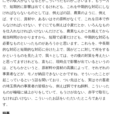
にその収入がなくなるとかこういったものがございます。もう一方
で、短期的に影響は出てくるけれども、これを中期的な対応にしな
ければならないものとしては、例えばの話、農業のように、例え
ば、すぐに、資材や、あるいはその原料がなくて、これを日本で作
らなければいけない、すぐにでも例えば小麦だとか、いろんなもの
を仕入れなければいけないんだけども、農業なんかこれ植えてから
相当時間がかかりますから、短期で必要だけども、中期的な対応も
必要なものといったものがあろうかと思います。これらを、中長期
的な対応と短期的な対応に分けた上で、国がどこに対して何をする
かというものを見た上で、我々としては、その後の対策を考えたい
と思ってますけれども、直ちに、現時点で影響が出ているというの
は、どちらかというと、原材料や資材の高騰によって、それぞれの
事業者などが、モノが納品できないとかですね、そういったことが
起こっているという話を聞いており、つい先ほども、実はその畜産
の埼玉県内の事業者の皆様から、例えば餌ですね飼料、こういった
ものが極端に値上がりをしていて、もうけが出ない、赤字で取引し
なければいけない、こういったお話をいただいたところでありま
す。
時事