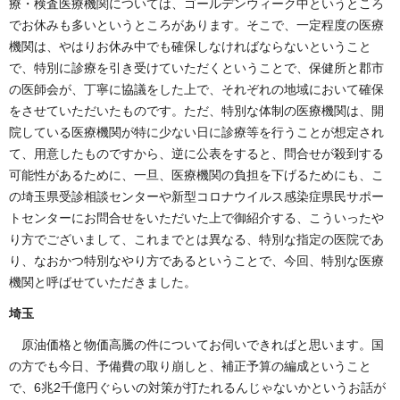
療・検査医療機関については、ゴールデンウィーク中というところ
でお休みも多いというところがあります。そこで、一定程度の医療
機関は、やはりお休み中でも確保しなければならないということ
で、特別に診療を引き受けていただくということで、保健所と郡市
の医師会が、丁寧に協議をした上で、それぞれの地域において確保
をさせていただいたものです。ただ、特別な体制の医療機関は、開
院している医療機関が特に少ない日に診療等を行うことが想定され
て、用意したものですから、逆に公表をすると、問合せが殺到する
可能性があるために、一旦、医療機関の負担を下げるためにも、こ
の埼玉県受診相談センターや新型コロナウイルス感染症県民サポー
トセンターにお問合せをいただいた上で御紹介する、こういったや
り方でございまして、これまでとは異なる、特別な指定の医院であ
り、なおかつ特別なやり方であるということで、今回、特別な医療
機関と呼ばせていただきました。
埼玉
原油価格と物価高騰の件についてお伺いできればと思います。国
の方でも今日、予備費の取り崩しと、補正予算の編成ということ
で、6兆2千億円ぐらいの対策が打たれるんじゃないかというお話が