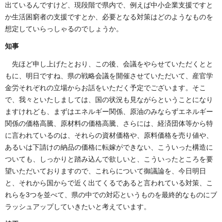
出ているんですけど、現段階で県内で、例えば中小企業支援ですと
か生活困窮者の支援ですとか、必要となる対策はどのようなものを
想定していらっしゃるのでしょうか。
知事
先ほど申し上げたとおり、この後、会議をやらせていただくとと
もに、明日ですね、県の戦略会議を開催させていただいて、産官学
金労それぞれの立場からお話をいただく予定でございます。そこ
で、我々といたしましては、国の状況も見ながらということになり
ますけれども、まずはエネルギー関係、原油のみならずエネルギー
関係の価格高騰、原材料の価格高騰、さらには、経済団体等から特
に言われているのは、それらの資材価格や、原料価格を売り値や、
あるいは下請けの納品の価格に転嫁ができない、こういった構造に
ついても、しっかりと踏み込んで欲しいと、こういったところを要
望いただいておりますので、これらについて御議論を、今日明日
と、それから国からで近く出てくるであると言われている対策、こ
れらを3つを並べて、県の中での対応というものを最終的なものにブ
ラッシュアップしていきたいと考えています。