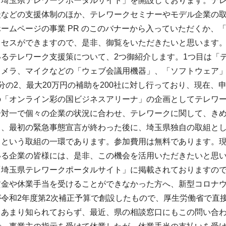
「埼玉県テレワークポータルサイト」を開設しております。テ
談などの支援体制のほか、テレワークセミナーやモデル企業の
ームページの事業 PR のこのバナーから入っていただくか、
クセスができますので、是非、御覧をいただきたいと思います
いるテレワーク支援策について、2つ御紹介します。1つ目は「
カメラ、マイクなどの「ウェブ会議用機器」、「ソフトウェア
分の2、最大20万円の補助を200社に対し行っており、現在
「オンライン彩の国ビジネスアリーナ」の企画としてテレワーク
一対一で個々の企業の状況に合わせ、テレワークに関して、き
り、最初の緊急事態宣言が終わった後に、埼玉県独自の取組とし
うという取組の一環であります。参加費用は無料であります。
いる企業の皆様には、是非、この機会を活用いただきたいと思
「埼玉県テレワークポータルサイト」に掲載されておりますの
賃金や休業手当を受けることができなかった方へ、新型コロナ
が令和2年度第2次補正予算で創設したもので、厚生労働省で直
てあまり知られておらず、最近、県の相談窓口にもこの問い合