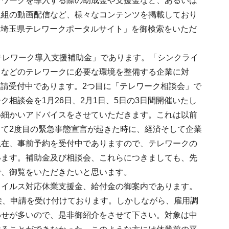
レワークを導入する際の助成金や支援金など、あるいは
取組の動画配信など、様々なコンテンツを掲載しており
「埼玉県テレワークポータルサイト」を御検索をいただ
。
テレワーク導入支援補助金」であります。「シンクライ
」などのテレワークに必要な環境を整備する企業に対
、申請受付中であります。2つ目に「テレワーク相談会」で
相談会を1月26日、2月1日、5日の3日間開催いたし
め細かいアドバイスをさせていただきます。これは以前
て2度目の緊急事態宣言が起きた時に、経済そして企業
現在、事前予約を受付中でありますので、テレワークの
います。補助金及び相談会、これらにつきましても、先
で、御覧をいただきたいと思います。
ウイルス対応休業支援金、給付金の御案内であります。
接、申請を受け付けております。しかしながら、雇用調
わせが多いので、是非御紹介をさせて下さい。対象は中