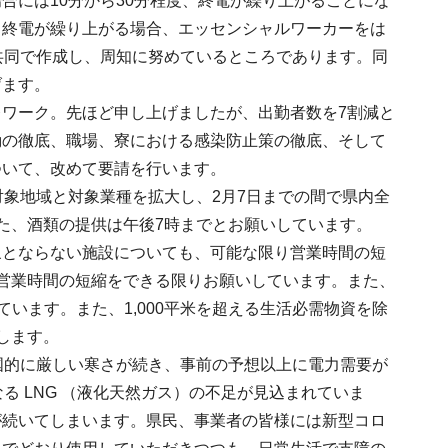
合には10分から30分程度、終電が繰り上がることにな
、終電が繰り上がる場合、エッセンシャルワーカーをは
共同で作成し、周知に努めているところであります。同
げます。
ワーク。先ほど申し上げましたが、出勤者数を7割減と
勤の徹底、職場、寮における感染防止策の徹底、そして
ついて、改めて要請を行います。
対象地域と対象業種を拡大し、2月7日までの間で県内全
た、酒類の提供は午後7時までとお願いしています。
象とならない施設についても、可能な限り営業時間の短
営業時間の短縮をできる限りお願いしています。また、
ています。また、1,000平米を超える生活必需物資を除
します。
国的に厳しい寒さが続き、事前の予想以上に電力需要が
る LNG （液化天然ガス）の不足が見込まれていま
が続いてしまいます。県民、事業者の皆様には新型コロ