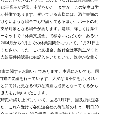
けることができなかった。このような方には休業前の平
金は事業主が通常、申請をいたしますが、この制度は労
れが特徴であります。働いている皆様には、添付書類の
だけないような場合でも申請ができるほか、パートの勤
、支給対象となる場合があります。是非、詳しくは厚生
ターネットで「休業支援金」で検索いただくか、あるい
年4月から9月までの休業期間分について、1月31日ま
てください。また、この支援金、給付金は事業主がまと
、支給要件確認書に御記入をいただいて、速やかな働く
出自粛に関するお願い」であります。本県においても、国
出自粛の要請を行っています。大変な御不便をおかけい
ことに向けた更なる強力な措置も必要となってくるかも
御協力をお願いいたします。
電時刻の繰り上げについて、去る1月7日、国及び鉄道各
た。これを受けて各鉄道会社の御理解のもと、明日20