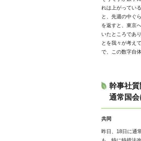
れは上がってい
と、先週の中ぐ
を返すと、東京
いたところであ
とを我々が考え
で、この数字自
幹事社質
通常国会
共同
昨日、18日に
も、特に特措法