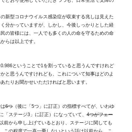
までどおり使用していただきつつも、日常生活で支障の
この新型コロナウイルス感染症が収束する兆しは見えた
よく分かっていますが、しかし、今後しっかりとした経
県民の皆様には、一人でも多くの人の命を守るための命
私からは以上です。
.986ということで1を割っていると思うんですけれど
計かと思うんですけれども、これについて知事はどのよ
のあたりお聞かせいただければと思います。
では
6つ
（後に「5つ」に訂正）の指標すべてが、いわゆ
に「ステージ3」に訂正）になっていて、
4つがフェー
。以前から申し上げているとおり、ステージに関しても
か、この程度で一喜一憂しないという話は以前から、こ