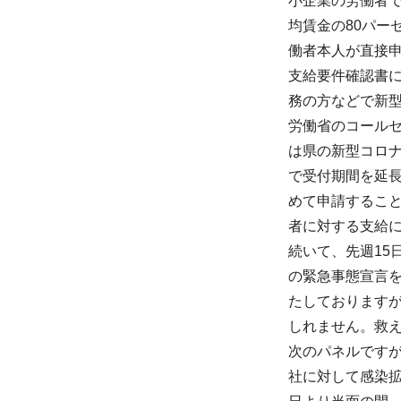
小企業の労働者
均賃金の80パ
働者本人が直接
支給要件確認書
務の方などで新
労働省のコール
は県の新型コロナ
で受付期間を延
めて申請するこ
者に対する支給
続いて、先週15
の緊急事態宣言を
たしております
しれません。救
次のパネルですが
社に対して感染