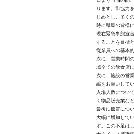
日より当面の間、
ります。御協力
じめとし、多く
時に県民の皆様
現在緊急事態宣
することを目標
従業員への基本
次に、営業時間の
域全ての飲食店
次に、施設の営
縮をお願いして
入場人数について
く物品販売業な
最後に節電につ
大幅に増加してい
す。この不足は