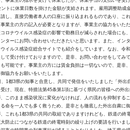
で、事業主の指示を受けて休業したが、休業手当の支払いを受
ーセントに休業日数を掛けた金額が支給されます。雇用調整助成
申請し、直接労働者本人の口座に振り込まれるものであり、こ
に事業主の方の記入が必要となりますが、事業主の協力をいた
型コロナウイルス感染症の影響で勤務日が減らされた場合にも
センターにお問い合わせいただきたいと思います。また、イン
ウイルス感染症総合サイトでも紹介をしています。なお、令和2
長して受け付けておりますので、是非、お問い合わせをしてみ
とも可能です。事業主の方には賃金負担は一切ないので、是非
に御協力をお願いをいたします。
日、1都3県の知事と合意し、共同で発信をいたしました「外
受け、現在、特措法第45条第1項に基づく県民の皆様への外
が、このまま感染状況に変化がなければ、人の流れを抑制する
える命を一人でも多く救うため、是非とも徹底した外出自粛に
、これも1都3県の共同の取組でありますけれども、鉄道の終
拡大防止につながる鉄道の終電時刻の繰り上げの要請を行いまし