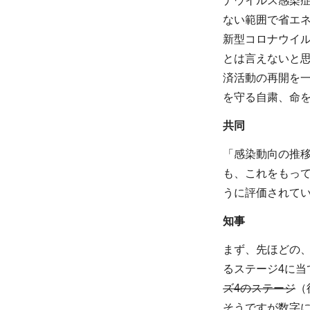
ナウイルス感染
ない範囲で省エ
新型コロナウイ
とは言えないと
済活動の再開を
を守る自粛、命
共同
「感染動向の推移
も、これをもっ
うに評価されて
知事
まず、先ほどの
るステージ4に当
ズ4のステージ
（
そうですが数字に