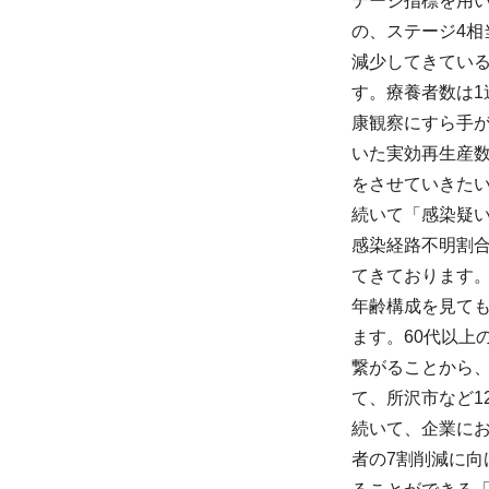
テージ指標を用
の、ステージ4
減少してきてい
す。療養者数は1
康観察にすら手
いた実効再生産数
をさせていきた
続いて「感染疑
感染経路不明割
てきております
年齢構成を見ても
ます。60代以
繋がることから
て、所沢市など1
続いて、企業に
者の7割削減に