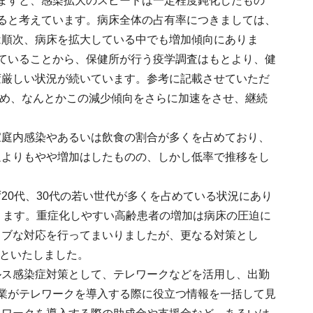
ますと、感染拡大のスピードは一定程度鈍化したもの
ると考えています。病床全体の占有率につきましては、
は順次、病床を拡大している中でも増加傾向にありま
なっていることから、保健所が行う疫学調査はもとより、健
変厳しい状況が続いています。参考に記載させていただ
ため、なんとかこの減少傾向をさらに加速をさせ、継続
家庭内感染やあるいは飲食の割合が多くを占めており、
週よりもやや増加はしたものの、しかし低率で推移をし
20代、30代の若い世代が多くを占めている状況にあり
ります。重症化しやすい高齢患者の増加は病床の圧迫に
ィブな対応を行ってまいりましたが、更なる対策とし
とといたしました。
ルス感染症対策として、テレワークなどを活用し、出勤
業がテレワークを導入する際に役立つ情報を一括して見