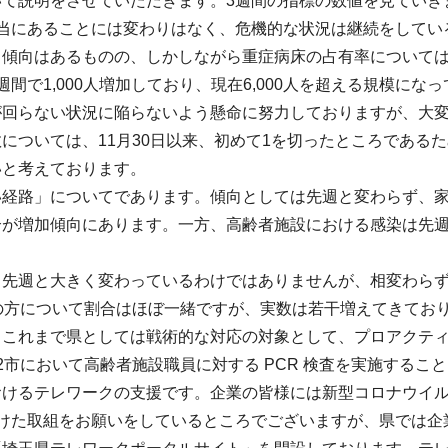
いて説明をさせていただきます。3週間の指標の数値を見ていき
相当にあることには変わりはなく、危機的な状況は継続をしてい
る傾向はあるものの、しかしながら重症病床の占有率について
週間で1,000人増加しており、現在6,000人を超える規模に
が回らない状況に陥らないよう懸命に努力しておりますが、大
については、11月30日以来、初めて1を切ったところである
いと考えております。
い経路」についてであります。傾向としては先週と変わらず、
合が増加傾向にあります。一方、高齢者施設における感染は先
。
先週と大きく変わっているわけではありませんが、相変わらず
上の方について割合はほぼ一緒ですが、実数は若干増えてきてお
、これまで県としては戦術的な対応の対象として、プロアクテ
2市において高齢者施設職員に対する PCR 検査を実施するこ
おけるテレワークの支援です。企業の皆様には新型コロナウイ
向けた取組をお願いをしているところでございますが、県では企