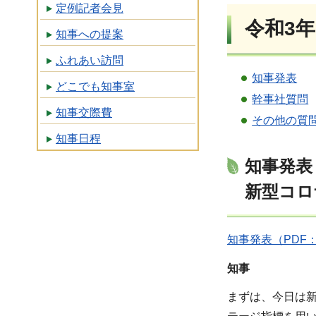
定例記者会見
令和3年
知事への提案
ふれあい訪問
知事発表
どこでも知事室
幹事社質問
知事交際費
その他の質
知事日程
知事発表
新型コロ
知事発表（PDF：1
知事
まずは、今日は