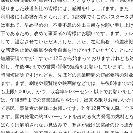
深夜の時間帯の列車運行が減ることとなりました。埼玉県の場
を賜りました鉄道各社の皆様には、感謝を申し上げます。また
の利用者にも影響が考えられます。1都3県でもこのポスターを
には重ねて、早め早めの、不要不急の外出自粛をお願い申し上
言下であるため、改めて事業者の皆様にお願いです。まず、テレ
として、設定させていただきました。また、在宅勤務、時差出
的な感染防止策の徹底や会食自粛を呼びかけていただくことに
短縮要請ですが、すでに12日から始まっておりますけれども
に対し、午後8時までの営業時間の短縮をお願いしています。ま
業時間短縮等ですけれども、先ほどの営業時間の短縮要請の対
います。まず、劇場や観覧場や映画館などでは、午後8時までの
も上限5,000人、かつ、収容率50パーセント以下でお願いをし
どは、午後8時までの営業短縮をやはり、出来る限りお願いいた
いて県民、事業者の皆様にお願いです。昨年12月下旬以降、全
ます。国内発電の約40パーセントを占める火力発電の燃料とな
しばらくは解消されない見込みで、寒さが続けば需給のひっ迫