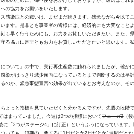
症対策のために、御不便をおかけしておりますが、暖房はこれ
ネへの協力をお願いをいたします。
ルス感染症との戦いは、まだまだ続きます。残念ながら今以て
思います。是非とも事業者の皆様には、経済的にも大変なこと
一刻も早く行うためにも、お力をお貸しいただきたい。また、
を守る協力に是非ともお力をお貸しいただきたいと思います。
について」の中で、実行再生産数に触れられましたが、確かに0
て感染がはっきり減少傾向になっているとまで判断するのは早
いるのか、緊急事態宣言の効果が出ているとお考えなのか、そ
、ちょっと指標を見ていただくと分かるんですが、先週の段階
てはまっていました。今週は2つの指標において
フェーズ3
（後
後に「3つがステージ4」に訂正）というふうになっています
ついても、短期の、要するに1日だとか2日だとか1週間だと