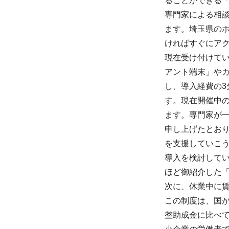
ることができる
専門家による相
ます。埼玉県のホ
ければすぐにア
現在受け付けて
アント端末」や
し、導入経費の3
す。現在開催中の
ます。専門家が
申し上げたとお
を支援していこ
導入を検討して
ほど御紹介した
次に、休業中に
この制度は、国
整助成金に比べ