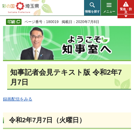
彩の国 埼玉県
緊急・防
情報を探す
メニュー
災
ページ番号：180019
掲載日：2020年7月8日
知事記者会見テキスト版 令和2年7
月7日
録画配信をみる
令和2年7月7日（火曜日）