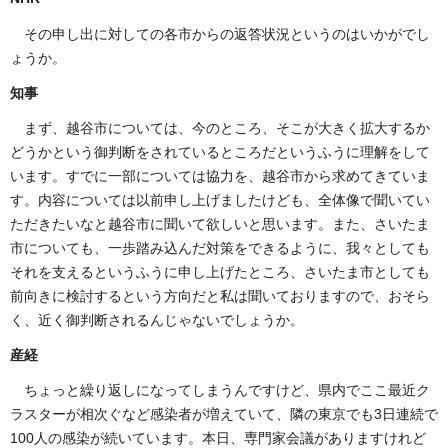
その申し出に対しての各市からの返答状況というのはいかがでし
ょうか。
知事
まず、越谷市については、今のところ、そこが大きく拡大するか
どうかという御判断をされているところだというふうに理解をして
います。すでに一部については協力を、越谷市から求めてきていま
す。内容については以前申し上げましたけども、全体像で聞いてい
ただきたいなと越谷市に聞いて欲しいと思います。また、さいたま
市についても、一歩踏み込んだ対策をできるように、我々としても
それを支えるというふうに申し上げたところ、さいたま市としても
前向きに検討するという方向だと私は聞いておりますので、おそら
く、近く御判断されるんじゃないでしょうか。
産経
ちょっと繰り返しになってしまうんですけど、県内でここ最近ク
ラスターが相次ぐなど感染者が増えていて、隣の東京でも3日連続で
100人の感染が続いています。本日、専門家会議がありますけれど