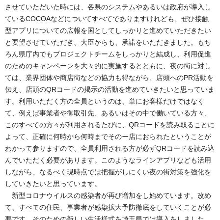
させていただいた時には、各県のシステムやあるいは政府が導入し
ているCOCOAなどについてすべてでありますけれども、ぜひ接触
型アプリについての広報を国としてしっかりと進めていただきたい
と要望させていただき、大臣からも、承諾をいただきました。もち
ろん県庁内でもプロジェクトチームをしっかりと結成し、利用促進
のためのキャンペーンを大々的に実施するとともに、夜の街に対し
ては、業界団体や商店街などの協力も得ながら、店頭へのPR活動を
伝え、店頭のQRコードの掲示の活動を進めていきたいと思っていま
す。利用いただく方の全員というのは、単にお客様だけではなく
て、例えば事業者や御取引先、あるいはその中で働いている方々、
このすべての方々が利用されるたびに、QRコードを読み取ることに
よって、正確に何時から何時までそのー店におられたということが
わかって参りますので、全員利用される方が必ずQRコードを読み込
んでいただく必要があります。このようなラインアプリなども活用
しながら、なるべく現時点では把握がしにくい夜の街対策を強化を
していきたいと思っています。
新型コロナウイルスの感染者が再び増加をし始めています。改め
て、すべての住民、事業者が感染拡大予防徹底をしていくことが必
要です。そのための新しい生活様式を埼玉県では導入をしました