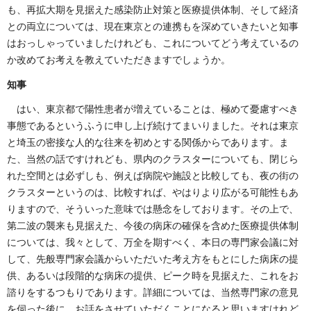
も、再拡大期を見据えた感染防止対策と医療提供体制、そして経済
との両立については、現在東京との連携もを深めていきたいと知事
はおっしゃっていましたけれども、これについてどう考えているの
か改めてお考えを教えていただきますでしょうか。
知事
はい、東京都で陽性患者が増えていることは、極めて憂慮すべき
事態であるというふうに申し上げ続けてまいりました。それは東京
と埼玉の密接な人的な往来を初めとする関係からであります。ま
た、当然の話ですけれども、県内のクラスターについても、閉じら
れた空間とは必ずしも、例えば病院や施設と比較しても、夜の街の
クラスターというのは、比較すれば、やはりより広がる可能性もあ
りますので、そういった意味では懸念をしております。その上で、
第二波の襲来も見据えた、今後の病床の確保を含めた医療提供体制
については、我々として、万全を期すべく、本日の専門家会議に対
して、先般専門家会議からいただいた考え方をもとにした病床の提
供、あるいは段階的な病床の提供、ピーク時を見据えた、これをお
諮りをするつもりであります。詳細については、当然専門家の意見
を伺った後に、お話をさせていただくことになると思いますけれど