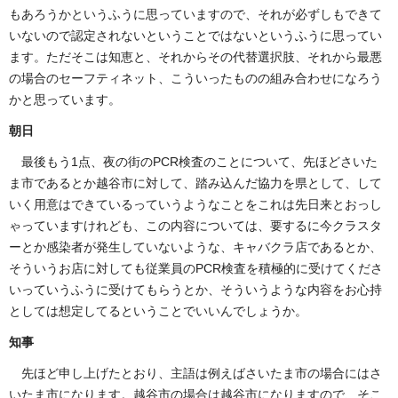
もあろうかというふうに思っていますので、それが必ずしもできて
いないので認定されないということではないというふうに思ってい
ます。ただそこは知恵と、それからその代替選択肢、それから最悪
の場合のセーフティネット、こういったものの組み合わせになろう
かと思っています。
朝日
最後もう1点、夜の街のPCR検査のことについて、先ほどさいた
ま市であるとか越谷市に対して、踏み込んだ協力を県として、して
いく用意はできているっていうようなことをこれは先日来とおっし
ゃっていますけれども、この内容については、要するに今クラスタ
ーとか感染者が発生していないような、キャバクラ店であるとか、
そういうお店に対しても従業員のPCR検査を積極的に受けてくださ
いっていうふうに受けてもらうとか、そういうような内容をお心持
としては想定してるということでいいんでしょうか。
知事
先ほど申し上げたとおり、主語は例えばさいたま市の場合にはさ
いたま市になります。越谷市の場合は越谷市になりますので、そこ