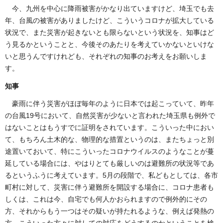
今、九州を中心に降雨被害がかなり出ていますけど、埼玉でも去
年、台風の被害がありましたけど、こういうコロナが拡大している
状況で、また災害が起きないとも限らないという状況を、知事はど
う見るかということと、今後そのあたりを考えていかないといけな
いと思うんですけれども、それぞれの知事のお考えをお願いしま
す。
知事
豪雨に伴う災害がほぼ毎年のように日本では起こっていて、昨年
の台風19号において、自然災害が少ないと言われた埼玉県も例外で
はないことはもうすでに証明をされています。こういった中におい
て、もちろん土木的な、物理的な措置というのは、またちょっと別
途置いておいて、特にこういったコロナウイルスのようなことが蔓
延している場合には、やはりとても厳しいのは避難所の状況等であ
るというふうに考えています。5月の段階で、私どもとしては、各市
町村に対して、災害に伴う避難所を開設する場合に、コロナ患者も
しくは、これは今、自宅でも何人かおられますので例外的にその
方、それからもう一つはその疑いが持たれるような、例えば発熱の
方、こういった方々に対しての対応をどうするのかということを検