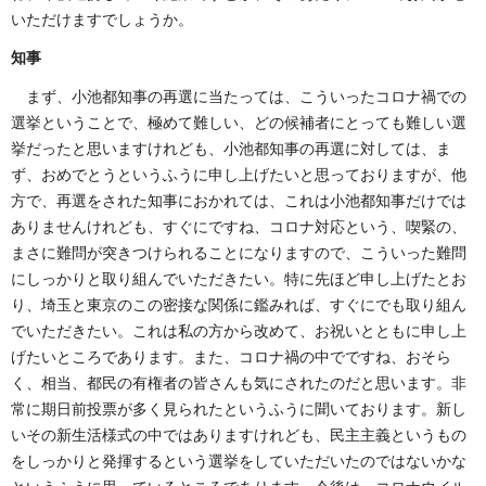
いただけますでしょうか。
知事
まず、小池都知事の再選に当たっては、こういったコロナ禍での
選挙ということで、極めて難しい、どの候補者にとっても難しい選
挙だったと思いますけれども、小池都知事の再選に対しては、ま
ず、おめでとうというふうに申し上げたいと思っておりますが、他
方で、再選をされた知事におかれては、これは小池都知事だけでは
ありませんけれども、すぐにですね、コロナ対応という、喫緊の、
まさに難問が突きつけられることになりますので、こういった難問
にしっかりと取り組んでいただきたい。特に先ほど申し上げたとお
り、埼玉と東京のこの密接な関係に鑑みれば、すぐにでも取り組ん
でいただきたい。これは私の方から改めて、お祝いとともに申し上
げたいところであります。また、コロナ禍の中でですね、おそら
く、相当、都民の有権者の皆さんも気にされたのだと思います。非
常に期日前投票が多く見られたというふうに聞いております。新し
いその新生活様式の中ではありますけれども、民主主義というもの
をしっかりと発揮するという選挙をしていただいたのではないかな