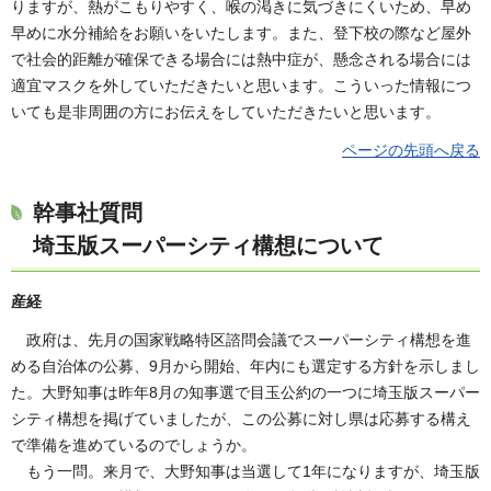
りますが、熱がこもりやすく、喉の渇きに気づきにくいため、早め
早めに水分補給をお願いをいたします。また、登下校の際など屋外
で社会的距離が確保できる場合には熱中症が、懸念される場合には
適宜マスクを外していただきたいと思います。こういった情報につ
いても是非周囲の方にお伝えをしていただきたいと思います。
ページの先頭へ戻る
幹事社質問
埼玉版スーパーシティ構想について
産経
政府は、先月の国家戦略特区諮問会議でスーパーシティ構想を進
める自治体の公募、9月から開始、年内にも選定する方針を示しまし
た。大野知事は昨年8月の知事選で目玉公約の一つに埼玉版スーパー
シティ構想を掲げていましたが、この公募に対し県は応募する構え
で準備を進めているのでしょうか。
もう一問。来月で、大野知事は当選して1年になりますが、埼玉版