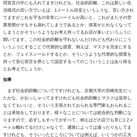
同宣言の中にも入れてますけれども、社会的距離、これは新しい生
活様式の言い方でいえば、1メートル目安というふうな、言い方され
てますがこれを守るの非常にハードルが高いと。これがまたその営
業形態がそもそも崩れてしまうであるとか、採算がとれなくなって
しまうとかそういうようなお考え持ってるお店が多いというふうに
聞いてます。この社会的距離を守れないんだけれども代わりにこう
いうふうにすることで代替的な措置、例えば、マスクを完全にする
とか、フェイスシールドするとか、そういうような代替的な措置を
持って安心宣言を県として認定するってのこういうことはあり得る
とお考えでしょうか。
知事
まず社会的距離についてですけれども、京都大学の宮崎先生だっ
たかな、がおっしゃってますけれども社会的距離とマスクは並存し
なくてもいいと、そういう主張されておられる専門家もおられるこ
とは承知をしております。様々なことについては総合的な判断にな
りますので、必ずしもすべてがすべて、例えばどの店でも常に1.2メ
ートル離れてるだけじゃなくて、通路によっては違ったりもしてま
すけれども、そういったところについては例えば、いくつかの工夫