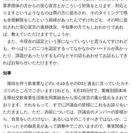
業界団体の方からの安心宣言とかこういう対策をとります、対応と
りますというようなものは県の方に提出され、そのタイミングで県
も全面解除をしたという経緯があったんですけれども、その時に提
出された安心宣言の進捗状況、今知事の方でもしおわかりであれ
ば、教えていただけますでしょうか。
また、今現在の認定という形になっていないと思うんですけれど
も、やっぱりこの二つを認定するってなかなかのハードルが高かっ
たり、課題があったりするものなどその辺もあわせてお話もしでき
ればお知らせいただけますか。
知事
接待を伴う飲食業などのいわゆるそのD3と過去に言っていたカテ
ゴリのところでございますけれども、6月18日付で、業種別団体埼
玉県社交飲食業生活衛生同業組合から安心宣言の案が提出をされて
おります。それをもって、すでに評議会の皆様にこれをお諮りをい
ただきました。ただ、内容については、評議会のメンバーの皆様か
ら、合意をいただけない、あるいはそのこうすべきではないか、こ
ういったその御意見があって調整中でございますので、事実関係と