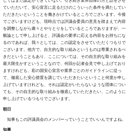
してはまだ認定ができていない。引き続き業界団体の方と話をさせ
ていただいて、安心宣言に足るだけのこういった条件を満たしてい
ただきたいということを働きかけているところでございます。今後
でございますけども、現時点では評議会委員の意見を踏まえて内容
を調整しながら粛々とやりとりをしているところでありますが、一
般論として申し上げると、評議会の要求に応える内容をお持ちにな
るのであれば、我々としては、この認定をさせていただくつもりで
ございます。他方で、自主的な取り組みというものは尊重されるべ
きだということもあり、ここについては、その自主的な取り組みを
最大限生かすということなので、何回か記者会見で申し上げており
ますけれども、彩の国安心宣言や業界ごとのガイドラインに従っ
て、徹底した安心措置を講じていただきたいということ何度か申し
上げていますけれども、それは認定がいたらないような団体につい
ても、その自主的な取り組みを徹底していただきたい、このように
申し上げているつもりでございます。
朝日
知事もこの評議員会のメンバーっていうことでいいんですよね。
知事