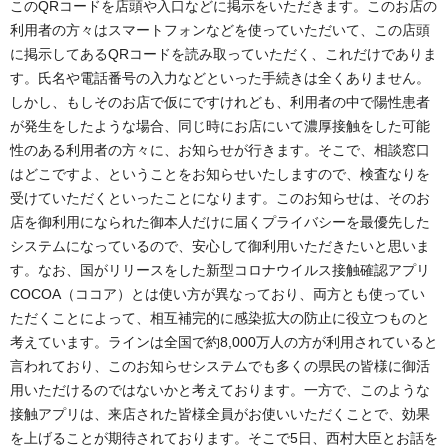
このQRコードを店頭や入口などに掲示をいただきます。このお店の
利用者の方々はスマートフォンなどを使っていただいて、この店頭
に掲示してあるQRコードを読み取っていただく、これだけでありま
す。氏名や電話番号の入力などといった手続きは全くありません。
しかし、もしそのお店で仮にですけれども、利用者の中で陽性患者
が発生をしたような場合、同じ時にお店にいて濃厚接触をした可能
性のある利用者の方々に、お知らせが行きます。そこで、相談窓口
はどこですよ、ということをお知らせいたしますので、検査なりを
受けていただくといったことになります。このお知らせは、そのお
店を御利用になられた御本人だけに届くプライバシーを最優先した
システムになっているので、安心して御利用いただきたいと思いま
す。なお、国がリリースをした新型コロナウイルス接触確認アプリ
COCOA（ココア）とは使い方が異なっており、両方とも使ってい
ただくことによって、相互補完的に感染拡大の防止に役立つものと
考えています。ラインは全国で約8,000万人の方が利用されていると
言われており、このお知らせシステムでも多くの県民の皆様に御活
用いただけるのではないかと考えております。一方で、このような
接触アプリは、来店された皆様全員がお使いいただくことで、効果
を上げることが期待されております。そこで5日、西村大臣とお話を