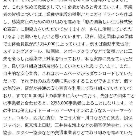
が、これを改めて徹底をしていく必要があると考えています。事業
者の皆様については、業種や施設の種別ごとにガイドラインを作成
し、感染防止のための取り組みを進める「彩の国新しい生活様式安
心宣言」に御協力をいただいておりますが、さらに活用していただ
けるようお願いをしたいと思っています。現在、認定団体は53団体
で団体会員数が約1万4,000に上っています。例えば自動車教習所、
スイミングスクール、映画館、スポーツクラブなどで業種ごとに工
夫を凝らした感染防止対策を行っており、私も実際に見せていただ
き、良い取り組みは横展開をしていきたいと思っています。また、
自主的な安心宣言、これはホームページからダウンロードしていた
だいて、それぞれのお店の前に掲示をすることができますが、個々
の施設や、店舗が共通の安心宣言を利用して取り組んでいただいて
おり、すでに9,000以上の事業者に広がっており、先ほどの団体ごと
の事業者と合わせると、2万3,000事業者に上ることになります。そ
の中には例えばイトーヨーカドーやイオンのようなスーパーマーケ
ット。コルソ、西武百貨店、そごう大宮・川口などの百貨店。損保
ジャパン、東京海上日動、三井住友海上などの損害保険会社。バス
協会、タクシー協会などの交通事業者などで取り組みを進めていた