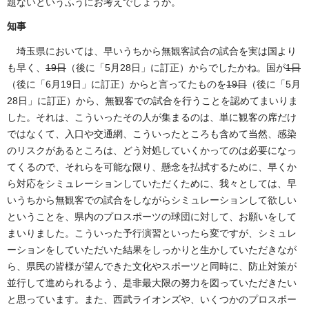
題ないというふうにお考えでしょうか。
知事
埼玉県においては、早いうちから無観客試合の試合を実は国より
も早く、
19日
（後に「5月28日」に訂正）からでしたかね。国が
1日
（後に「6月19日」に訂正）からと言ってたものを
19日
（後に「5月
28日」に訂正）から、無観客での試合を行うことを認めてまいりま
した。それは、こういったその人が集まるのは、単に観客の席だけ
ではなくて、入口や交通網、こういったところも含めて当然、感染
のリスクがあるところは、どう対処していくかってのは必要になっ
てくるので、それらを可能な限り、懸念を払拭するために、早くか
ら対応をシミュレーションしていただくために、我々としては、早
いうちから無観客での試合をしながらシミュレーションして欲しい
ということを、県内のプロスポーツの球団に対して、お願いをして
まいりました。こういった予行演習といったら変ですが、シミュレ
ーションをしていただいた結果をしっかりと生かしていただきなが
ら、県民の皆様が望んできた文化やスポーツと同時に、防止対策が
並行して進められるよう、是非最大限の努力を図っていただきたい
と思っています。また、西武ライオンズや、いくつかのプロスポー