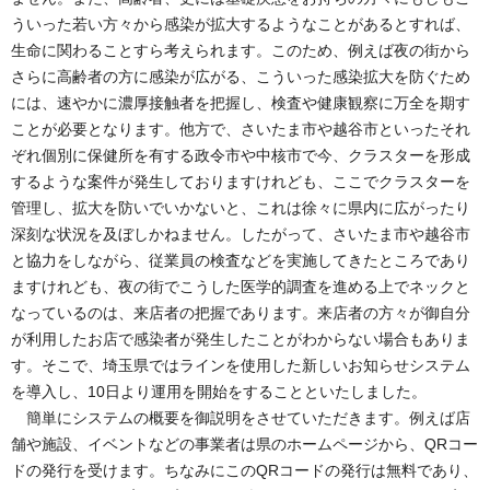
ういった若い方々から感染が拡大するようなことがあるとすれば、
生命に関わることすら考えられます。このため、例えば夜の街から
さらに高齢者の方に感染が広がる、こういった感染拡大を防ぐため
には、速やかに濃厚接触者を把握し、検査や健康観察に万全を期す
ことが必要となります。他方で、さいたま市や越谷市といったそれ
ぞれ個別に保健所を有する政令市や中核市で今、クラスターを形成
するような案件が発生しておりますけれども、ここでクラスターを
管理し、拡大を防いでいかないと、これは徐々に県内に広がったり
深刻な状況を及ぼしかねません。したがって、さいたま市や越谷市
と協力をしながら、従業員の検査などを実施してきたところであり
ますけれども、夜の街でこうした医学的調査を進める上でネックと
なっているのは、来店者の把握であります。来店者の方々が御自分
が利用したお店で感染者が発生したことがわからない場合もありま
す。そこで、埼玉県ではラインを使用した新しいお知らせシステム
を導入し、10日より運用を開始をすることといたしました。
簡単にシステムの概要を御説明をさせていただきます。例えば店
舗や施設、イベントなどの事業者は県のホームページから、QRコー
ドの発行を受けます。ちなみにこのQRコードの発行は無料であり、