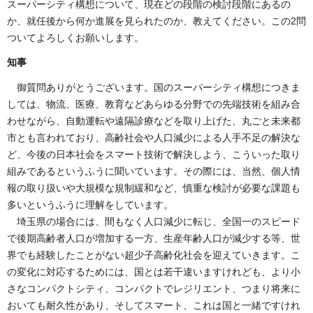
スーパーシティ構想について、現在どの段階の検討段階にあるの
か、就任後から何か進展を見られたのか、教えてください。この2問
ついてよろしくお願いします。
知事
御質問ありがとうございます。国のスーパーシティ構想につきま
しては、物流、医療、教育などあらゆる分野での先端技術を組み合
わせながら、自動運転や遠隔診療などを取り上げた、丸ごと未来都
市とも言われており、高齢社会や人口減少による人手不足の解決な
ど、今後の日本社会をスマート技術で解決しよう、こういった取り
組みであるというふうに聞いています。その際には、当然、個人情
報の取り扱いや大規模な規制緩和など、慎重な検討が必要な課題も
多いというふうに理解をしています。
埼玉県の場合には、間もなく人口減少に転じ、全国一のスピード
で後期高齢者人口が増加する一方、生産年齢人口が減少する等、世
界でも経験したことがない超少子高齢化社会を迎えていきます。こ
の変化に対応するためには、国とは若干違いますけれども、より小
さなコンパクトシティ、コンパクトでレジリエント、つまり将来に
おいても耐久性があり、そしてスマート、これは国と一緒ですけれ