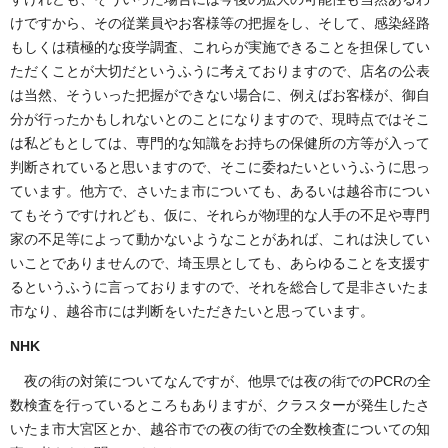
けですから、その従業員やお客様等の把握をし、そして、感染経路
もしくは積極的な疫学調査、これらが実施できることを担保してい
ただくことが大切だというふうに考えておりますので、店名の公表
は当然、そういった把握ができない場合に、例えばお客様が、御自
分が行ったかもしれないとのことになりますので、現時点ではそこ
は私どもとしては、専門的な知識をお持ちの保健所の方等が入って
判断されていると思いますので、そこに委ねたいというふうに思っ
ています。他方で、さいたま市についても、あるいは越谷市につい
てもそうですけれども、仮に、それらが物理的な人手の不足や専門
家の不足等によって動かないようなことがあれば、これは決してい
いことでありませんので、埼玉県としても、あらゆることを支援す
るというふうに言っておりますので、それを総合して是非さいたま
市なり、越谷市には判断をいただきたいと思っています。
NHK
夜の街の対策についてなんですが、他県では夜の街でのPCRの全
数検査を行っているところもありますが、クラスターが発生したさ
いたま市大宮区とか、越谷市での夜の街での全数検査についての知