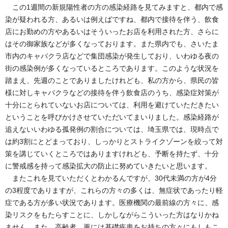
この1週間の新規陽性者の方の感染経路を見てみますと、都内で感
染が疑われる方、あるいは例えばですね、都内で接待を伴う、飲食
店にお勤めの方やあるいはそういったお店を利用された方、さらに
はその御家族などが多くなっております。また県内でも、さいたま
市内のキャバクラ店などで集団感染が発生しており、いわゆる夜の
街の感染例が多くなっているところであります。このような状況を
踏まえ、先週のことでありましたけれども、私の方から、県民の皆
様に対しキャバクラなどの接待を伴う飲食店のうち、感染症対策が
十分にとられていないお店については、利用を避けていただきたい
ということを呼びかけさせていただいてまいりました。感染経路が
追えないいわゆる孤発例の割合については、埼玉県では、現時点で
は約3割にとどまっており、しっかりとストライクゾーンを絞って対
策を講じていくところではありますけれども、予断を持たず、十分
に警戒感を持って感染拡大の防止に努めていきたいと思います。
またこれを見ていただくとわかるんですが、30代未満の方が4分
の3程度でありますが、これらの方々の多くは、無症状であったり軽
症である方が多い状況であります。医療機関の最前線の方々に、感
染リスクをもたらすことに、しかしながらこういった方はなりかね
ません。また、高齢者、更には基礎疾患をお持ちの方々にもしもこ