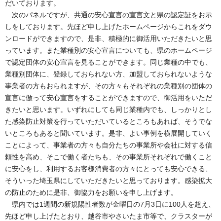
だいております。
次のパネルですが、共通の安心宣言の宣言文と県の認定証をお示
しをしております。先ほど申し上げたホームページからこれをダウ
ンロードができますので、是非、積極的に御活用いただきたいと思
っています。また業種別の安心宣言についても、県のホームページ
で認定団体の安心宣言を見ることができます。同じ業種の中でも、
業種別団体に、登録しておられない方、加盟しておられないような
事業者の方もおられますが、その方々もそれぞれの業種別の団体の
宣言に倣って安心宣言をすることができますので、御活用をいただ
きたいと思います。いずれにしても同じ業種内でも、しっかりとし
た感染防止対策を行っていただいているところもあれば、そうでな
いところもあると聞いています。是非、よい事例を横展開していく
ことによって、事業者の方々も自分たちの事業所や会社に対する信
頼性を高め、そこで働く者たちも、その事業所それぞれで働くこと
に安心をし、利用するお客様消費者の方々にとっても安心できる、
そういった埼玉県にしていただきたいと思っております。感染拡大
の防止のために是非、御協力をお願いを申し上げます。
県内では1週間の新規陽性者数が金曜日の7月3日に100人を超え、
先ほど申し上げたとおり、越谷市やさいたま市等で、クラスターが