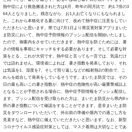
熱中症により救急搬送された方は6月、昨年の同月比で、約1.7倍の3
64人となりました。残念ながら、お1人お亡くなりにもなられまし
た。これから本格化する夏に向けて、改めて熱中症に注意をしてい
ただきたいと思います。県では7月1日より県災害対策アプリまいた
ま防災において、熱中症予防情報のプッシュ配信を開始いたしまし
たので、御案内をさせていただきます。熱中症を防ぐためには、暑
さの情報を事前にキャッチをする必要があります。そして必要な対
策をとる、これが大切です。熱中症と言っても一言では、気温だけ
では語れません。環境省によれば、暑さ指数を発表しており、それ
は気温を1、湿度を7、そして照り返しなどの輻射熱2の割合で、こ
れらを総合して発表をしているそうです。まいたま防災では、その
日の最も高いこの暑さ指数が、熱中症の危険性が高い厳重警戒以上
となることが予想される場合に、熱中症予防情報をプッシュ配信し
ます。プッシュ配信を受け取られた方は、まいたま防災から県内8ヶ
所の暑さ指数について確認をすることができます。是非まいたま防
災をダウンロードいただいて、外出前の準備や屋内での過ごし方を
見直すなど、熱中症に備えていただきたいと思います。なお、新型
コロナウイルス感染症対策としては、マスク着用は大切なことであ