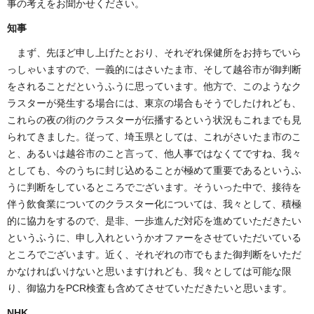
事の考えをお聞かせください。
知事
まず、先ほど申し上げたとおり、それぞれ保健所をお持ちでいら
っしゃいますので、一義的にはさいたま市、そして越谷市が御判断
をされることだというふうに思っています。他方で、このようなク
ラスターが発生する場合には、東京の場合もそうでしたけれども、
これらの夜の街のクラスターが伝播するという状況もこれまでも見
られてきました。従って、埼玉県としては、これがさいたま市のこ
と、あるいは越谷市のこと言って、他人事ではなくてですね、我々
としても、今のうちに封じ込めることが極めて重要であるというふ
うに判断をしているところでございます。そういった中で、接待を
伴う飲食業についてのクラスター化については、我々として、積極
的に協力をするので、是非、一歩進んだ対応を進めていただきたい
というふうに、申し入れというかオファーをさせていただいている
ところでございます。近く、それぞれの市でもまた御判断をいただ
かなければいけないと思いますけれども、我々としては可能な限
り、御協力をPCR検査も含めてさせていただきたいと思います。
NHK