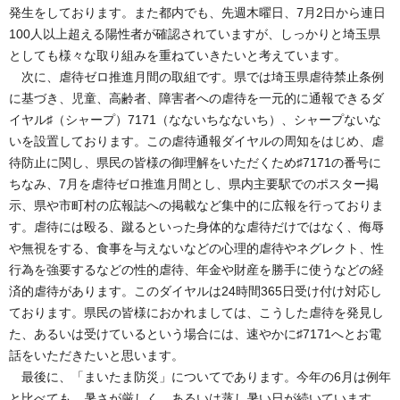
発生をしております。また都内でも、先週木曜日、7月2日から連日
100人以上超える陽性者が確認されていますが、しっかりと埼玉県
としても様々な取り組みを重ねていきたいと考えています。
次に、虐待ゼロ推進月間の取組です。県では埼玉県虐待禁止条例
に基づき、児童、高齢者、障害者への虐待を一元的に通報できるダ
イヤル♯（シャープ）7171（なないちなないち）、シャープないな
いを設置しております。この虐待通報ダイヤルの周知をはじめ、虐
待防止に関し、県民の皆様の御理解をいただくため♯7171の番号に
ちなみ、7月を虐待ゼロ推進月間とし、県内主要駅でのポスター掲
示、県や市町村の広報誌への掲載など集中的に広報を行っておりま
す。虐待には殴る、蹴るといった身体的な虐待だけではなく、侮辱
や無視をする、食事を与えないなどの心理的虐待やネグレクト、性
行為を強要するなどの性的虐待、年金や財産を勝手に使うなどの経
済的虐待があります。このダイヤルは24時間365日受け付け対応し
ております。県民の皆様におかれましては、こうした虐待を発見し
た、あるいは受けているという場合には、速やかに♯7171へとお電
話をいただきたいと思います。
最後に、「まいたま防災」についてであります。今年の6月は例年
と比べても、暑さが厳しく、あるいは蒸し暑い日が続いています。