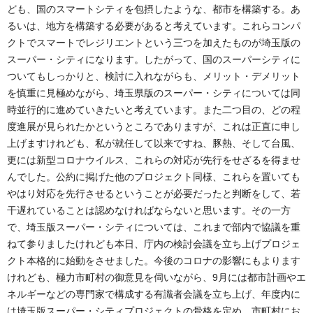
ども、国のスマートシティを包摂したような、都市を構築する。あ
るいは、地方を構築する必要があると考えています。これらコンパ
クトでスマートでレジリエントという三つを加えたものが埼玉版の
スーパー・シティになります。したがって、国のスーパーシティに
ついてもしっかりと、検討に入れながらも、メリット・デメリット
を慎重に見極めながら、埼玉県版のスーパー・シティについては同
時並行的に進めていきたいと考えています。また二つ目の、どの程
度進展が見られたかというところでありますが、これは正直に申し
上げますけれども、私が就任して以来ですね、豚熱、そして台風、
更には新型コロナウイルス、これらの対応が先行をせざるを得ませ
んでした。公約に掲げた他のプロジェクト同様、これらを置いても
やはり対応を先行させるということが必要だったと判断をして、若
干遅れていることは認めなければならないと思います。その一方
で、埼玉版スーパー・シティについては、これまで部内で協議を重
ねて参りましたけれども本日、庁内の検討会議を立ち上げプロジェ
クト本格的に始動をさせました。今後のコロナの影響にもよります
けれども、極力市町村の御意見を伺いながら、9月には都市計画やエ
ネルギーなどの専門家で構成する有識者会議を立ち上げ、年度内に
は埼玉版スーパー・シティプロジェクトの骨格を定め、市町村にお