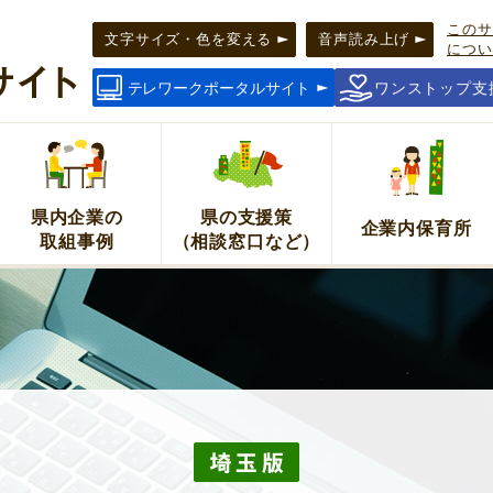
このサ
タルサ
文字サイズ・色を変える
音声読み上げ
につい
テレワークポータルサイト
ワンストップ支
県内企業の
県の支援策
企業内保育所
取組事例
（相談窓口など）
！