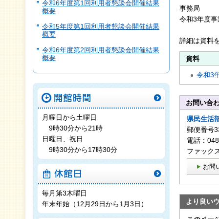
令和6年度第1回利用者懇談会開催結果
事務局
概要
令和3年度
令和5年度第1回利用者懇談会開催結果
概要
詳細は資料
令和6年度第2回利用者懇談会開催結果
概要
資料
令和3
開館時間
お問い合
月曜日から土曜日
県民生活
9時30分から21時
郵便番号3
日曜日、祝日
電話：048-
9時30分から17時30分
ファックス：
お問
休館日
毎月第3木曜日
より良い
年末年始（12月29日から1月3日）