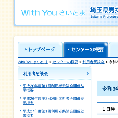
With you さいたま 埼玉県男女共同参画推進センター Saitama Prefect
Gender Equality
With You さいたま
>
センターの概要
>
利用者懇談会
> 令
利用者懇談会
平成26年度第1回利用者懇談会開催結
令和3
果概要
平成26年度第2回利用者懇談会開催結
果概要
1 日時
平成27年度第1回利用者懇談会開催結
果概要