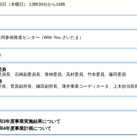
0日（木曜日） 13時30分から15時
同参画推進センター（With You さいたま）
者
委員
委員長、石崎副委員長、青栁委員、高村委員、竹本委員、藤田委員
局
所長、菅原副所長、鎌田副所長、薄井事業コーディネータ、上木担当部
和3年度事業実施結果について
和4年度事業計画について