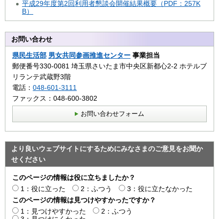
平成29年度第2回利用者懇談会開催結果概要（PDF：257K
B）
お問い合わせ
県民生活部
男女共同参画推進センター
事業担当
郵便番号330-0081 埼玉県さいたま市中央区新都心2‐2 ホテルブ
リランテ武蔵野3階
電話：
048-601-3111
ファックス：048-600-3802
お問い合わせフォーム
より良いウェブサイトにするためにみなさまのご意見をお聞か
せください
このページの情報は役に立ちましたか？
1：役に立った
2：ふつう
3：役に立たなかった
このページの情報は見つけやすかったですか？
1：見つけやすかった
2：ふつう
3：見つけにくかった