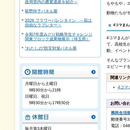
政局管内の農業遺産を紹介～
もやもや」
荻野吟子パネル展
動物たちが
2026 フラワーバレンタイン ～花は
自由なラブレター～
4コマま
令和7年度みどり戦略学生チャレンジ
4コマまん
関東ブロック成果物展示（埼玉県）
て、高校生
"わたしの"防災対策パネル展
動、イベント
そんなプラ
エピソード
開館時間
関連リン
月曜日から土曜日
4コマ
9時30分から21時
日曜日、祝日
9時30分から17時30分
お問い合
県民生活
休館日
郵便番号3
電話：048-
毎月第3木曜日