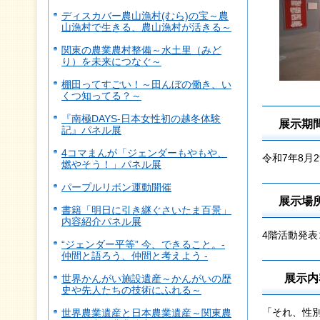
ディスカバー農山漁村(むら)の宝～農
山漁村で生きる、農山漁村が活きる～
関東の農業農村整備～水土里（みど
り）を未来につなぐ～
棚田ってすごい！～田んぼの働き、い
くつ知ってる？～
『南極DAYS-日本女性初の越冬体験
展示期
記』パネル展
4コマまんが「ジェンダーもやもや、
令和7年8月
燃やそう！」パネル展
パープルリボン運動開催
展示場
書籍「明日に引き継ぐさいたま百景」
内容紹介パネル展
4階活動発表
“ジェンダー平等” 今、できること。-
仲間と語ろう、仲間と考えよう -
展示内
世界かんがい施設遺産～かんがいの歴
史や先人たちの技術にふれる～
「それ、性
世界農業遺産と日本農業遺産～関東農