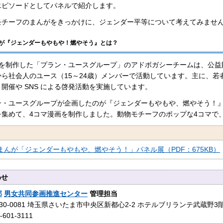
エピソードとしてパネルで紹介します。
モチーフのまんがをきっかけに、ジェンダー平等について考えてみませ
んが『ジェンダーもやもや！燃やそう』とは？
がを制作した「プラン・ユースグループ」のアドボガシーチームは、公益
から社会人のユース（15～24歳）メンバーで活動しています。主に、
開催や SNS による啓発活動を実施しています。
ン・ユースグループが企画したのが『ジェンダーもやもや、燃やそう！』
を集めて、4コマ漫画を制作しました。動物モチーフのポップな4コマで
ク
まんが「ジェンダーもやもや、燃やそう！」パネル展（PDF：675KB）
わせ
部
男女共同参画推進センター
管理担当
30-0081 埼玉県さいたま市中央区新都心2‐2 ホテルブリランテ武蔵野3
601-3111