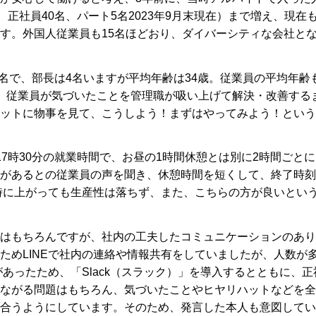
正社員40名、パート5名2023年9月末現在）まで増え、現在
す。外国人従業員も15名ほどおり、ダイバーシティな会社と
2名で、部長は4名いますが平均年齢は34歳。従業員の平均年齢
、従業員が気づいたことを管理職が吸い上げて解決・改善する
ットに物事を見て、こうしよう！まずはやってみよう！という
7時30分の就業時間で、お昼の1時間休憩とは別に2時間ごとに
があるとの従業員の声を聞き、休憩時間を短くして、終了時刻
7時に上がっても生産性は落ちず、また、こちらの方が良いとい
はもちろんですが、社内の工夫したコミュニケーションのあり
ためLINEで社内の連絡や情報共有をしていましたが、人数が
あったため、「Slack（スラック）」を導入するとともに、正
ながる問題はもちろん、気づいたことやヒヤリハットなどを全
合うようにしています。そのため、発言した本人も意図してい