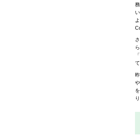
務
い
よ
C
さ
ら
「
て
昨
や
を
り