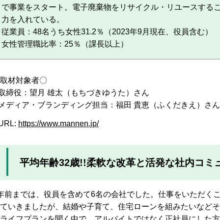
で事業をスタート。電子廃棄物をリサイクル・リユースするこ
力を入れている。
従業員：48名うち女性31.2％（2023年9月現在、役員含む）
女性管理職比率：25％（課長以上）
取材対象者〇
締役：望月 雄太（もちづきゆうた）さん
ディア・ブランディング担当：福田 貴恵（ふくだきえ）さん
RL:
https://www.mannen.jp/
平均年齢32歳!!柔軟な改革と活発な社内コミ
年前までは、役員を含めて6名の会社でした。仕事をいただく
ていきましたが、結婚や子育て、住宅ローンを組みたいなどそ
ライフプランを聞く中で、アルバイトではなく正社員にした方