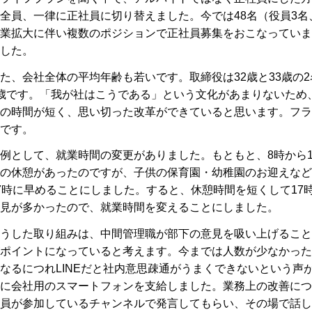
全員、一律に正社員に切り替えました。今では48名（役員3名、
業拡大に伴い複数のポジションで正社員募集をおこなっていま
した。
た、会社全体の平均年齢も若いです。取締役は32歳と33歳の
歳です。「我が社はこうである」という文化があまりないため
の時間が短く、思い切った改革ができていると思います。フラ
です。
例として、就業時間の変更がありました。もともと、8時から1
の休憩があったのですが、子供の保育園・幼稚園のお迎えなど
7時に早めることにしました。すると、休憩時間を短くして1
見が多かったので、就業時間を変えることにしました。
うした取り組みは、中間管理職が部下の意見を吸い上げること
ポイントになっていると考えます。今までは人数が少なかった
なるにつれLINEだと社内意思疎通がうまくできないという声が
に会社用のスマートフォンを支給しました。業務上の改善につ
員が参加しているチャンネルで発言してもらい、その場で話し