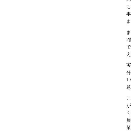
も
事
ま
ま
2
で
え
実
分
1
意
こ
が
く
員
業