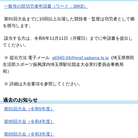
一般等の部功労者申請書（ワード：38KB）
第91回大会までに10回以上出場した競技者・監督は功労者として楯
を授与します。
該当する方は、令和6年11月11日（月曜日）までに申請書を提出し
てください。
※ 提出方法:電子メール
a6940-04@pref.saitama.lg.jp
(埼玉県県民
生活部スポーツ振興課内埼玉県駅伝競走大会実行委員会事務局
宛）
※ 詳細は大会要項を参照してください。
過去のお知らせ
第91回大会（令和5年度）
第90回大会（令和4年度）
第89回大会（令和3年度）