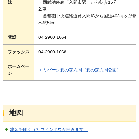
法
・西武池袋線「入間市駅」から徒歩15分
2.車
・首都圏中央連絡道路入間ICから国道463号を所沢
へ約5km
電話
04-2960-1664
ファックス
04-2960-1668
ホームペー
エミパーク彩の森入間（彩の森入間公園）
ジ
地図
地図を開く（別ウィンドウが開きます）