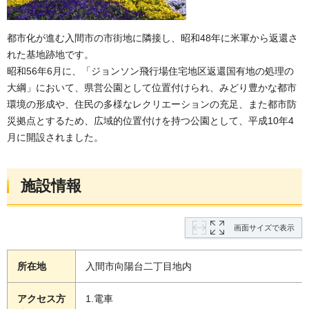
都市化が進む入間市の市街地に隣接し、昭和48年に米軍から返還さ
れた基地跡地です。
昭和56年6月に、「ジョンソン飛行場住宅地区返還国有地の処理の
大綱」において、県営公園として位置付けられ、みどり豊かな都市
環境の形成や、住民の多様なレクリエーションの充足、また都市防
災拠点とするため、広域的位置付けを持つ公園として、平成10年4
月に開設されました。
施設情報
画面サイズで表示
所在地
入間市向陽台二丁目地内
アクセス方
1.電車