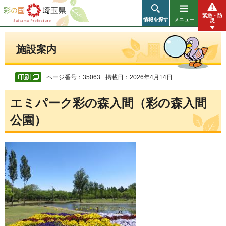
彩の国 埼玉県
緊急・防
情報を探す
メニュー
災
施設案内
ページ番号：35063
掲載日：2026年4月14日
エミパーク彩の森入間（彩の森入間
公園）