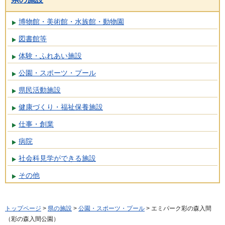
博物館・美術館・水族館・動物園
図書館等
体験・ふれあい施設
公園・スポーツ・プール
県民活動施設
健康づくり・福祉保養施設
仕事・創業
病院
社会科見学ができる施設
その他
トップページ
>
県の施設
>
公園・スポーツ・プール
> エミパーク彩の森入間
（彩の森入間公園）