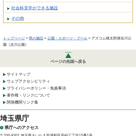
社会科見学ができる施設
その他
トップページ
>
県の施設
>
公園・スポーツ・プール
> アズコム桃太郎便吉川公
園（吉川公園）
ページの先頭へ戻る
サイトマップ
ウェブアクセシビリティ
プライバシーポリシー・免責事項
著作権・リンクについて
関係機関リンク集
埼玉県庁
県庁へのアクセス
〒330-9301 埼玉県さいたま市浦和区高砂三丁目15番1号