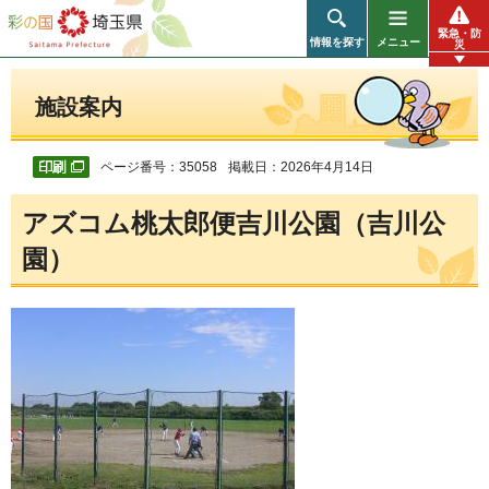
彩の国 埼玉県
緊急・防
情報を探す
メニュー
災
施設案内
ページ番号：35058
掲載日：2026年4月14日
アズコム桃太郎便吉川公園（吉川公
園）